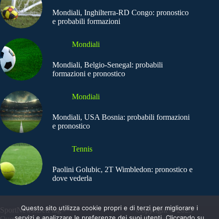
Mondiali, Inghilterra-RD Congo: pronostico
e probabili formazioni
Mondiali
Mondiali, Belgio-Senegal: probabili
formazioni e pronostico
Mondiali
Mondiali, USA Bosnia: probabili formazioni
e pronostico
Tennis
Paolini Golubic, 2T Wimbledon: pronostico e
dove vederla
Questo sito utilizza cookie propri e di terzi per migliorare i
SportNews.BetFlag -
Copyright © 2025
servizi e analizzare le preferenze dei suoi utenti. Cliccando su
Questo sito non
SportNews BetFlag