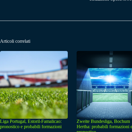
Articoli correlati
Liga Portugal, Estoril-Famalicao:
Zweite Bundesliga, Bochum
pronostico e probabili formazioni
Hertha: probabili formazioni 
pronostico