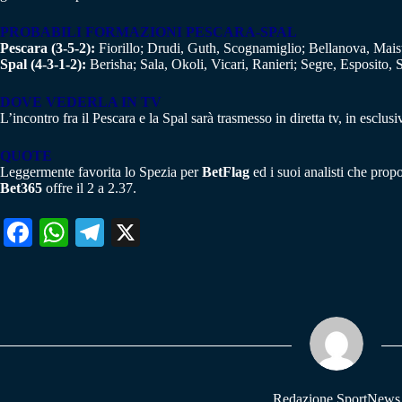
PROBABILI FORMAZIONI PESCARA-SPAL
Pescara (3-5-2):
Fiorillo; Drudi, Guth, Scognamiglio; Bellanova, Mais
Spal (4-3-1-2):
Berisha; Sala, Okoli, Vicari, Ranieri; Segre, Esposito, 
DOVE VEDERLA IN TV
L’incontro fra il Pescara e la Spal sarà trasmesso in diretta tv, in esclus
QUOTE
Leggermente favorita lo Spezia per
BetFlag
ed i suoi analisti che prop
Bet365
offre il 2 a 2.37.
Fa
W
Te
X
ce
ha
le
bo
ts
gr
ok
A
a
pp
m
Redazione SportNews