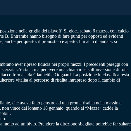
la posizione nella griglia dei playoff. Si gioca sabato 6 marzo, con calcio
Serie B. Entrambe hanno bisogno di fare punti per opposti ed evidenti
e, anche per questo, il pronostico è aperto. Il match di andata, si
sembrano aver ripreso fiducia nei propri mezzi. I precedenti pareggi con
terzata c’è stata, ma per avere una chiara idea sull’inversione di rotta
’attacco formata da Giannetti e Odgaard. La posizione in classifica resta
eriore vitalità al percorso di risalita intrapreso dopo il cambio di
illante, che aveva fatto pensare ad una pronta risalita nella massima
atti, non vince dal lontano 18 gennaio, quando al “Mazza” cadde la
obili.
ano.
ia molto ad un bivio. Prendere la direzione sbagliata potrebbe far saltare