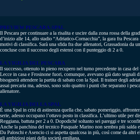
PREVIEW PESCARA-SPAL
Il Pescara per continuare a la risalita e uscire dalla zona rossa della gra
d’inizio alle 14, allo stadio “Adriatico-Cornacchia”, la gara fra Pescar
motivi di classifica. Sarà una sfida fra due allenatori, Grassadonia da un 
concluse con il successo degli estensi con il punteggio di 2 a 0.
LA VIGILIA DEL PESCARA
Il successo, ottenuto in pieno recupero nel turno precedente in casa del
Lecce in casa e Frosinone fuori, comunque, avevano già dato segnali di r
bisognerà attendere la partita di sabato con la Spal. Il trainer degli ad
assai precaria ma, adesso, sono solo quattro i punti che separano i pesca
allenatore.
LA VIGILIA DELLA SPAL
È una Spal in crisi di astinenza quella che, sabato pomeriggio, affronter
serie, adesso occupano l’ottavo posto in classifica. L’ultimo utile per 
Reggiana, battuta per 2 a 0. Dopodiché soltanto sei pareggi e tre sconfi
Anche la panchina del tecnico Pasquale Marino non sembra più salda e un 
Da Paloschi e Asencio ci si aspetta qualcosa in più, così come da altri e
gli ambiziosi piani della società emiliana.