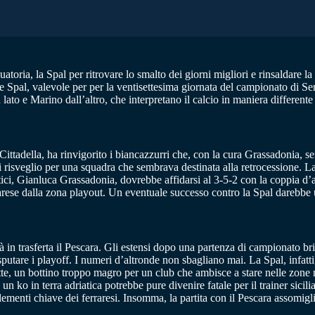
duatoria, la Spal per ritrovare lo smalto dei giorni migliori e rinsaldare 
a e Spal, valevole per per la ventisettesima giornata del campionato di 
lato e Marino dall’altro, che interpretano il calcio in maniera differente 
 Cittadella, ha rinvigorito i biancazzurri che, con la cura Grassadonia, 
isveglio per una squadra che sembrava destinata alla retrocessione. La s
riatici, Gianluca Grassadonia, dovrebbe affidarsi al 3-5-2 con la coppia d
rese dalla zona playout. Un eventuale successo contro la Spal darebbe ult
à in trasferta il Pescara. Gli estensi dopo una partenza di campionato br
disputare i playoff. I numeri d’altronde non sbagliano mai. La Spal, inf
tte, un bottino troppo magro per un club che ambisce a stare nelle zone n
ko in terra adriatica potrebbe pure divenire fatale per il trainer sicili
lementi chiave dei ferraresi. Insomma, la partita con il Pescara assomigl