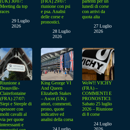
(UK) 30/07:
[FRA] 29/07:
partenti per un
Meeting da top
riunione con psi
lunedì di corse
races
e psa. Analisi
con arrivi da
delle corse e
quota alta
29 Luglio
pronostici.
2026
27 Luglio
28 Luglio
2026
2026
Riunione a
King George VI
WoW!! VICHY
Deauville-
And Queen
(FRA) –
Clairefontaine
Elizabeth Stakes
COMMENTI E
(FRA) 27/07:
– Ascot (UK):
PRONOSTICI:
Siepi e Steeple di
attori, commenti,
Sabato 25 luglio
spessore con
prono, quote
2026 – Riunione
molti cavalli al
indicative ed
di 8 corse
via per quote
analisi della corsa
24 Luglio
interessanti e
24 Luglio
2026
pronostici con