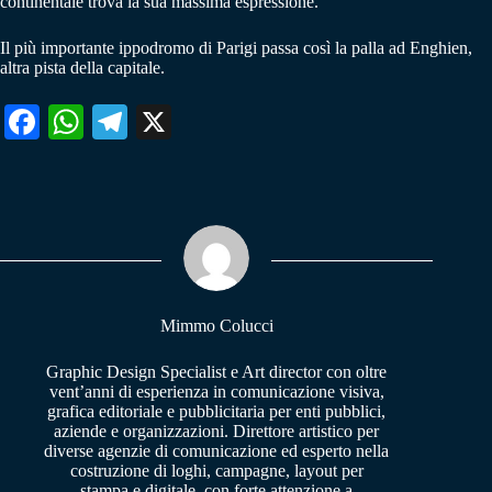
continentale trova la sua massima espressione.
Il più importante ippodromo di Parigi passa così la palla ad Enghien,
altra pista della capitale.
Fa
W
Te
X
ce
ha
le
bo
ts
gr
ok
A
a
pp
m
Mimmo Colucci
Graphic Design Specialist e Art director con oltre
vent’anni di esperienza in comunicazione visiva,
grafica editoriale e pubblicitaria per enti pubblici,
aziende e organizzazioni. Direttore artistico per
diverse agenzie di comunicazione ed esperto nella
costruzione di loghi, campagne, layout per
stampa e digitale, con forte attenzione a