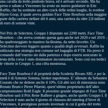
una cavalla da trotto piuttosto brava, ed è arrivato secondo. Ma ha
perso e sabato a Vincennes ha avuto un nuovo guidatore in Eric
Raffin, che ha sostituito un altro crack delle redini lunghe, lo svedese
Bjorn Goop, il quale aveva guidato Face Time Bourbon nella maggior
parte della carriera stellare del 6 anni, una carriera da oltre 2,8 milioni
di euro di somme vinte.
Nel Prix de Selection, Gruppo I disputato sui 2200 metri, Face Time
Bourbon – che aveva centrato questa gara anche nel 2020 e nel 2019 –
ha spadroneggiato in maniera facilissima, da netto favorito. Un
Selection davvero leggero quanto a qualità degli avversari. Raffin ha
utilizzato una strategia non comune nel bagaglio di FTB. Ha preso il
comando dall’esterno sin dalla partenza e dopo essersi assicurato la
testa della corsa è stato dominatore incontrastato. Sono così ora tredici
le vittorie in Gruppo 1, una cifra mostruosa.
Face Time Bourbon è di proprietà della Scuderia Bivans SRL e per la
metà è di Antonio Somma, broker napoletano. E’ allenato da Sebastien
Guarato che ne detiene anche il 10%. Gli altri soci di minoranza sono
Renato Bruni e Pierre Pilarski, quest’ultimo proprietario dell’altro
campionissimo Bold Eagle. Il prossimo grande impegno di Face Time
Bourbon sarà il Prix Rene Balliere a giugno, anche quello Gruppo I. Il
Selection è stato anche il giorno di chiusura del meeting d’hiver di
Vincennes, il prestigioso periodo invernale in cui il gotha del trotto