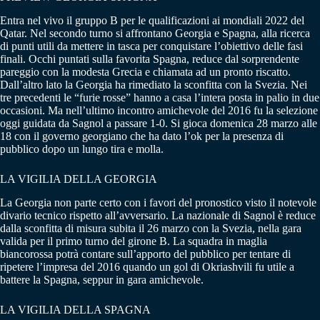
Entra nel vivo il gruppo B per le qualificazioni ai mondiali 2022 del
Qatar. Nel secondo turno si affrontano Georgia e Spagna, alla ricerca
di punti utili da mettere in tasca per conquistare l’obiettivo delle fasi
finali. Occhi puntati sulla favorita Spagna, reduce dal sorprendente
pareggio con la modesta Grecia e chiamata ad un pronto riscatto.
Dall’altro lato la Georgia ha rimediato la sconfitta con la Svezia. Nei
tre precedenti le “furie rosse” hanno a casa l’intera posta in palio in due
occasioni. Ma nell’ultimo incontro amichevole del 2016 fu la selezione
oggi guidata da Sagnol a passare 1-0. Si gioca domenica 28 marzo alle
18 con il governo georgiano che ha dato l’ok per la presenza di
pubblico dopo un lungo tira e molla.
LA VIGILIA DELLA GEORGIA
La Georgia non parte certo con i favori del pronostico visto il notevole
divario tecnico rispetto all’avversario. La nazionale di Sagnol è reduce
dalla sconfitta di misura subita il 26 marzo con la Svezia, nella gara
valida per il primo turno del girone B. La squadra in maglia
biancorossa potrà contare sull’apporto del pubblico per tentare di
ripetere l’impresa del 2016 quando un gol di Okriashvili fu utile a
battere la Spagna, seppur in gara amichevole.
LA VIGILIA DELLA SPAGNA