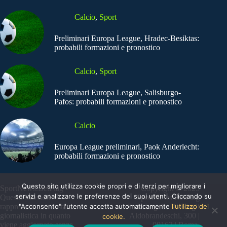
Calcio
,
Sport
Preliminari Europa League, Hradec-Besiktas:
probabili formazioni e pronostico
Calcio
,
Sport
Preliminari Europa League, Salisburgo-
Pafos: probabili formazioni e pronostico
Calcio
Europa League preliminari, Paok Anderlecht:
probabili formazioni e pronostico
Questo sito utilizza cookie propri e di terzi per migliorare i
SportNews.BetFlag -
Copyright © 2025
servizi e analizzare le preferenze dei suoi utenti. Cliccando su
Questo sito non
SportNews BetFlag
"Acconsento" l'utente accetta automaticamente
l'utilizzo dei
rappresenta una testata
Sede Legale: Via degli
giornalistica in quanto
Aldobrandeschi, 300 |
cookie.
viene aggiornato senza
00163 | Roma