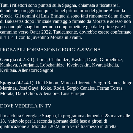
Tutti i riflettori sono puntati sulla Spagna, chiamata a riscattare il
deludente pareggio conquistato nel primo turno del girone B con la
Grecia. Gli uomini di Luis Enrique si sono fatti rimontare da un rigore
di Bakasetas dopo l’iniziale vantaggio firmato da Morata e adesso non
possono più sbagliare per non compromettere già dalle prime gare il
cammino verso Qatar 2022. Tatticamente, dovrebbe essere confermato
il 4-1-4-1 con lo juventino Morata in avanti.
PROBABILI FORMAZIONI GEORGIA-SPAGNA
Georgia
(4-2-3-1): Loria, Chabradze, Kashia, Dvali, Giorbelidze,
Kankava, Aburjania, Lobzhanidze,
Kvekveskiri, Kvaratskhelia,
Kvilitaia. Allenatore: Sagnol
Spagna
(4-1-4-1): Unai Simon, Marcos Llorente, Sergio Ramos, Inigo
Martinez, José Gayà, Koke, Rodri, Sergio Canales, Ferran Torres,
Morata, Dani Olmo. Allenatore: Luis Enrique
DOVE VEDERLA IN TV
Il match tra Georgia e Spagna, in programma domenica 28 marzo alle
18, valevole per la seconda giornata della fase a gironi di
qualificazione ai Mondiali 2022, non verrà trasmesso in diretta.