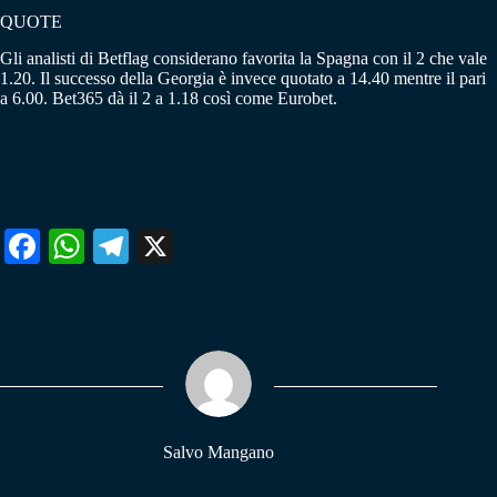
QUOTE
Gli analisti di Betflag considerano favorita la Spagna con il 2 che vale
1.20. Il successo della Georgia è invece quotato a 14.40 mentre il pari
a 6.00. Bet365 dà il 2 a 1.18 così come Eurobet.
Fa
W
Te
X
ce
ha
le
bo
ts
gr
ok
A
a
pp
m
Salvo Mangano