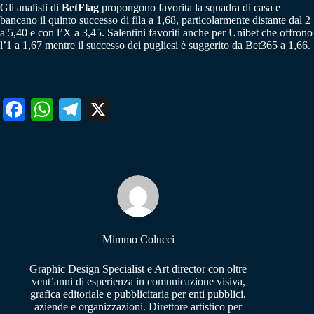
Gli analisti di
BetFlag
propongono favorita la squadra di casa e
bancano il quinto successo di fila a 1,68, particolarmente distante dal 2
a 5,40 e con l’X a 3,45. Salentini favoriti anche per Unibet che offrono
l’1 a 1,67 mentre il successo dei pugliesi è suggerito da Bet365 a 1,66.
Fa
W
Te
X
ce
ha
le
bo
ts
gr
ok
A
a
pp
m
Mimmo Colucci
Graphic Design Specialist e Art director con oltre
vent’anni di esperienza in comunicazione visiva,
grafica editoriale e pubblicitaria per enti pubblici,
aziende e organizzazioni. Direttore artistico per