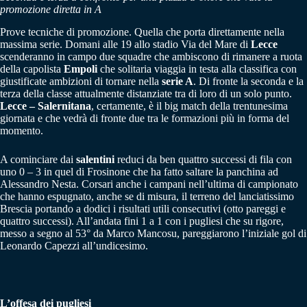
promozione diretta in A
Prove tecniche di promozione. Quella che porta direttamente nella
massima serie. Domani alle 19 allo stadio Via del Mare di
Lecce
scenderanno in campo due squadre che ambiscono di rimanere a ruota
della capolista
Empoli
che solitaria viaggia in testa alla classifica con
giustificate ambizioni di tornare nella
serie A
. Di fronte la seconda e la
terza della classe attualmente distanziate tra di loro di un solo punto.
Lecce – Salernitana
, certamente, è il big match della trentunesima
giornata e che vedrà di fronte due tra le formazioni più in forma del
momento.
A cominciare dai
salentini
reduci da ben quattro successi di fila con
uno 0 – 3 in quel di Frosinone che ha fatto saltare la panchina ad
Alessandro Nesta. Corsari anche i campani nell’ultima di campionato
che hanno espugnato, anche se di misura, il terreno del lanciatissimo
Brescia portando a dodici i risultati utili consecutivi (otto pareggi e
quattro successi). All’andata fini 1 a 1 con i pugliesi che su rigore,
messo a segno al 53° da Marco Mancosu, pareggiarono l’iniziale gol di
Leonardo Capezzi all’undicesimo.
L’offesa dei pugliesi