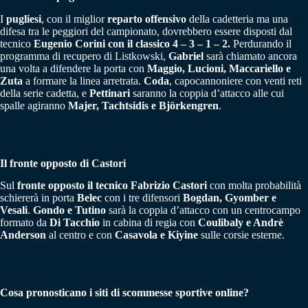
I
pugliesi
, con il miglior
reparto offensivo
della cadetteria ma una
difesa tra le peggiori del campionato, dovrebbero essere disposti dal
tecnico
Eugenio Corini con il classico 4 – 3 – 1 – 2.
Perdurando il
programma di recupero di Listkowski,
Gabriel
sarà chiamato ancora
una volta a difendere la porta con
Maggio, Lucioni, Maccariello e
Zuta
a formare la linea arretrata.
Coda
, capocannoniere con venti reti
della serie cadetta, e
Pettinari
saranno la coppia d’attacco alle cui
spalle agiranno
Majer, Tachtsidis e Björkengren
.
Il fronte opposto di Castori
Sul
fronte opposto il tecnico
Fabrizio Castori
con molta probabilità
schiererà in porta
Belec
con i tre difensori
Bogdan, Gyomber e
Vesali
.
Gondo e Tutino
sarà la coppia d’attacco con un centrocampo
formato da
Di Tacchio
in cabina di regia con
Coulibaly e Andrè
Anderson
al centro e con
Casavola e Kiyine
sulle corsie esterne.
Cosa pronosticano i siti di scommesse sportive online?