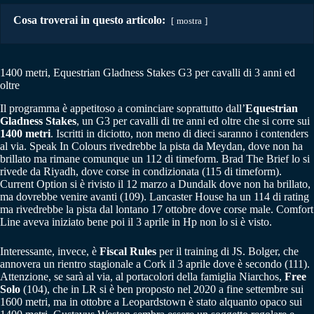
Cosa troverai in questo articolo:
mostra
1400 metri, Equestrian Gladness Stakes G3 per cavalli di 3 anni ed
oltre
Il programma è appetitoso a cominciare soprattutto dall’
Equestrian
Gladness Stakes
, un G3 per cavalli di tre anni ed oltre che si corre sui
1400 metri
. Iscritti in diciotto, non meno di dieci saranno i contenders
al via. Speak In Colours rivedrebbe la pista da Meydan, dove non ha
brillato ma rimane comunque un 112 di timeform. Brad The Brief lo si
rivede da Riyadh, dove corse in condizionata (115 di timeform).
Current Option si è rivisto il 12 marzo a Dundalk dove non ha brillato,
ma dovrebbe venire avanti (109). Lancaster House ha un 114 di rating
ma rivedrebbe la pista dal lontano 17 ottobre dove corse male. Comfort
Line aveva iniziato bene poi il 3 aprile in Hp non lo si è visto.
Interessante, invece, è
Fiscal Rules
per il training di JS. Bolger, che
annovera un rientro stagionale a Cork il 3 aprile dove è secondo (111).
Attenzione, se sarà al via, al portacolori della famiglia Niarchos,
Free
Solo
(104), che in LR si è ben proposto nel 2020 a fine settembre sui
1600 metri, ma in ottobre a Leopardstown è stato alquanto opaco sui