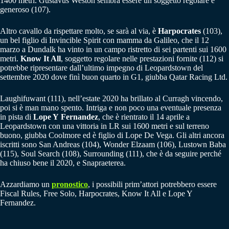
1400 metri. Gustavus Weston sembra essere un soggetto regolare e
generoso (107).
Altro cavallo da rispettare molto, se sarà al via, è
Harpocrates
(103),
un bel figlio di Invincible Spirit con mamma da Galileo, che il 12
marzo a Dundalk ha vinto in un campo ristretto di sei partenti sui 1600
metri.
Know It All
, soggetto regolare nelle prestazioni fornite (112) si
potrebbe ripresentare dall’ultimo impegno di Leopardstown del
settembre 2020 dove finì buon quarto in G1, giubba Qatar Racing Ltd.
Laughifuwant (111), nell’estate 2020 ha brillato al Curragh vincendo,
poi si è man mano spento. Intriga e non poco una eventuale presenza
in pista di
Lope Y
Fernandez
, che è rientrato il 14 aprile a
Leopardstown con una vittoria in LR sui 1600 metri e sul terreno
buono, giubba Coolmore ed è figlio di Lope De Vega. Gli altri ancora
iscritti sono San Andreas (104), Wonder Elzaam (106), Lustown Baba
(115), Soul Search (108), Surrounding (111), che è da seguire perché
ha chiuso bene il 2020, e Snapraeterea.
Azzardiamo un
pronostico
, i possibili prim’attori potrebbero essere
Fiscal Rules, Free Solo, Harpocrates, Know It All e Lope Y
Fernandez.