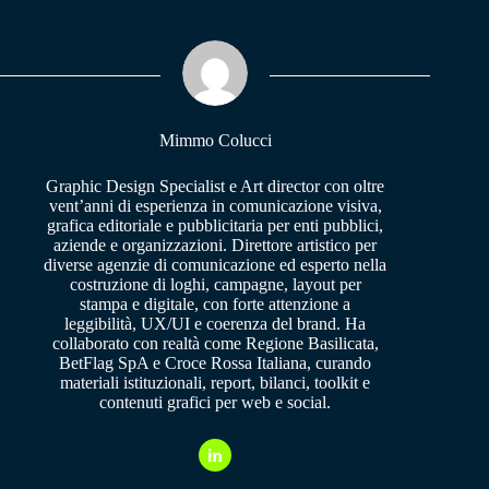
bo
ts
gr
ok
A
a
pp
m
Mimmo Colucci
Graphic Design Specialist e Art director con oltre
vent’anni di esperienza in comunicazione visiva,
grafica editoriale e pubblicitaria per enti pubblici,
aziende e organizzazioni. Direttore artistico per
diverse agenzie di comunicazione ed esperto nella
costruzione di loghi, campagne, layout per
stampa e digitale, con forte attenzione a
leggibilità, UX/UI e coerenza del brand. Ha
collaborato con realtà come Regione Basilicata,
BetFlag SpA e Croce Rossa Italiana, curando
materiali istituzionali, report, bilanci, toolkit e
contenuti grafici per web e social.