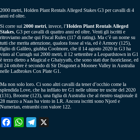
2000 metri, Holden Plant Rentals Alleged Stakes G3 per cavalli di 4
anni ed oltre.
Si corre sui
2000 metri
, invece, l’
Holden Plant Rentals Alleged
Stakes
, G3 per cavalli di quattro anni ed oltre. Venti gli iscritti e
ritroviamo anche qui Fiscal Rules (117 di rating). Ma c’è un nome su
tutti che merita attenzione, qualora fosse al via, ed è Armory (125),
figlio di Galileo, giubba Coolmore, che il 14 agosto 2020 in G3 ha
vinto al Curragh sui 2000 metri, il 12 settembre a Leopardstown in G1
è terzo dietro a Magical e Ghaiyyath, che sono stati due fuoriclasse, ed
il 24 ottobre è secondo di Sir Dragonet a Moonee Valley in Australia
nelle Ladbrokes Cox Plate G1.
Ma non solo loro. Ci sono altri cavalli da tener d’occhio come la
splendida Love, che ha infilato tre G1 nelle ultime tre uscite del 2020
(131), Broome (123), una figlia di Australia che al rientro stagionale il
28 marzo a Naas ha vinto in LR. Ancora iscritti sono Njord e
Numerian, entrambi con valore 122.
Fa
W
Te
X
ce
ha
le