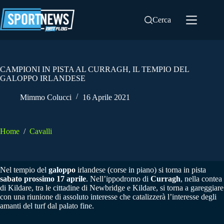
Salta
al
Cerca
contenuto
CAMPIONI IN PISTA AL CURRAGH, IL TEMPIO DEL
GALOPPO IRLANDESE
Mimmo Colucci
16 Aprile 2021
Home
/
Cavalli
Nel tempio del
galoppo
irlandese (corse in piano) si torna in pista
sabato prossimo 17 aprile
. Nell’ippodromo di
Curragh
, nella contea
di Kildare, tra le cittadine di Newbridge e Kildare, si torna a gareggiare
con una riunione di assoluto interesse che catalizzerà l’interesse degli
amanti del turf dal palato fine.