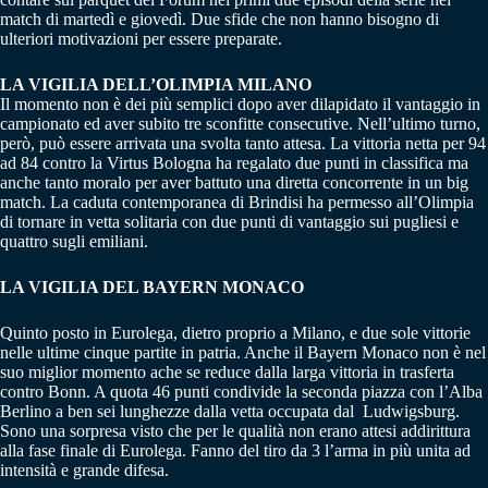
match di martedì e giovedì. Due sfide che non hanno bisogno di
ulteriori motivazioni per essere preparate.
LA VIGILIA DELL’OLIMPIA MILANO
Il momento non è dei più semplici dopo aver dilapidato il vantaggio in
campionato ed aver subito tre sconfitte consecutive. Nell’ultimo turno,
però, può essere arrivata una svolta tanto attesa. La vittoria netta per 94
ad 84 contro la Virtus Bologna ha regalato due punti in classifica ma
anche tanto moralo per aver battuto una diretta concorrente in un big
match. La caduta contemporanea di Brindisi ha permesso all’Olimpia
di tornare in vetta solitaria con due punti di vantaggio sui pugliesi e
quattro sugli emiliani.
LA VIGILIA DEL BAYERN MONACO
Quinto posto in Eurolega, dietro proprio a Milano, e due sole vittorie
nelle ultime cinque partite in patria. Anche il Bayern Monaco non è nel
suo miglior momento ache se reduce dalla larga vittoria in trasferta
contro Bonn. A quota 46 punti condivide la seconda piazza con l’Alba
Berlino a ben sei lunghezze dalla vetta occupata dal Ludwigsburg.
Sono una sorpresa visto che per le qualità non erano attesi addirittura
alla fase finale di Eurolega. Fanno del tiro da 3 l’arma in più unita ad
intensità e grande difesa.