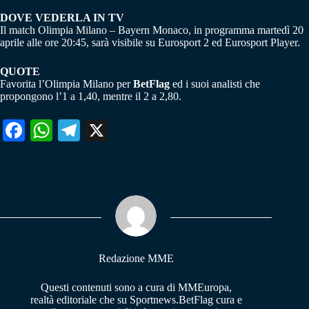
DOVE VEDERLA IN TV
Il match Olimpia Milano – Bayern Monaco, in programma martedì 20
aprile alle ore 20:45, sarà visibile su Eurosport 2 ed Eurosport Player.
QUOTE
Favorita l’Olimpia Milano per
BetFlag
ed i suoi analisti che
propongono l’1 a 1,40, mentre il 2 a 2,80.
Fa
W
Te
X
ce
ha
le
bo
ts
gr
ok
A
a
pp
m
Redazione MME
Questi contenuti sono a cura di MMEuropa,
realtà editoriale che su Sportnews.BetFlag cura e