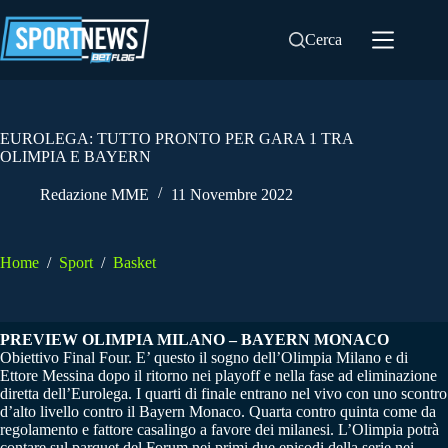
Salta
al
Cerca
contenuto
EUROLEGA: TUTTO PRONTO PER GARA 1 TRA
OLIMPIA E BAYERN
Redazione MME
11 Novembre 2022
Home
/
Sport
/
Basket
PREVIEW OLIMPIA MILANO – BAYERN MONACO
Obiettivo Final Four. E’ questo il sogno dell’Olimpia Milano e di
Ettore Messina dopo il ritorno nei playoff e nella fase ad eliminazione
diretta dell’Eurolega. I quarti di finale entrano nel vivo con uno scontro
d’alto livello contro il Bayern Monaco. Quarta contro quinta come da
regolamento e fattore casalingo a favore dei milanesi. L’Olimpia potrà
contare sul parquet del Forum nei primi due episodi della serie nei