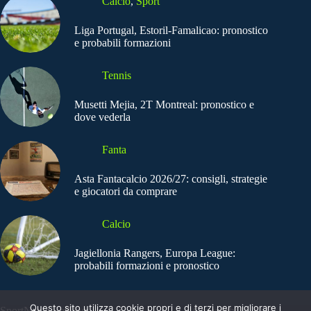
Calcio
,
Sport
Liga Portugal, Estoril-Famalicao: pronostico
e probabili formazioni
Tennis
Musetti Mejia, 2T Montreal: pronostico e
dove vederla
Fanta
Asta Fantacalcio 2026/27: consigli, strategie
e giocatori da comprare
Calcio
Jagiellonia Rangers, Europa League:
probabili formazioni e pronostico
Questo sito utilizza cookie propri e di terzi per migliorare i
SportNews.BetFlag -
Copyright © 2025