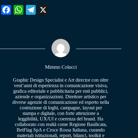
Fa
W
Te
X
ce
ha
le
bo
ts
gr
ok
A
a
pp
m
Mimmo Colucci
Graphic Design Specialist e Art director con oltre
vent’anni di esperienza in comunicazione visiva,
grafica editoriale e pubblicitaria per enti pubblici,
aziende e organizzazioni. Direttore artistico per
diverse agenzie di comunicazione ed esperto nella
costruzione di loghi, campagne, layout per
stampa e digitale, con forte attenzione a
leggibilità, UX/UI e coerenza del brand. Ha
collaborato con realtà come Regione Basilicata,
BetFlag SpA e Croce Rossa Italiana, curando
materiali istituzionali, report, bilanci, toolkit e