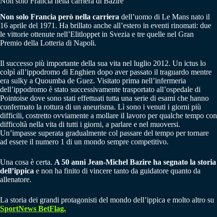
Non solo Francia nella carriera di Bazire
Non solo Francia però nella carriera
dell’uomo di Le Mans nato il
16 aprile del 1971. Ha brillato anche all’estero in eventi rinomati: due
le vittorie ottenute nell’Elitloppet in Svezia e tre quelle nel Gran
Premio della Lotteria di Napoli.
Il successo più importante della sua vita nel luglio 2012. Un ictus lo
colpì all’ippodromo di Enghien dopo aver passato il traguardo mentre
era sulky a Quoumba de Guez. Visitato prima nell’infermeria
dell’ippodromo è stato successivamente trasportato all’ospedale di
Pointoise dove sono stati effettuati tutta una serie di esami che hanno
confermato la rottura di un aneurisma. Lì sono i venuti i giorni più
difficili, costretto ovviamente a mollare il lavoro per qualche tempo con
difficoltà nella vita di tutti i giorni, a parlare e nel muoversi.
Un’impasse superata gradualmente col passare del tempo per tornare
ad essere il numero 1 di un mondo sempre competitivo.
Una cosa è certa.
A 50 anni Jean-Michel Bazire ha segnato la storia
dell’ippica
e non ha finito di vincere tanto da guidatore quanto da
allenatore.
La storia dei grandi protagonisti del mondo dell’ippica e molto altro su
SportNews BetFlag.