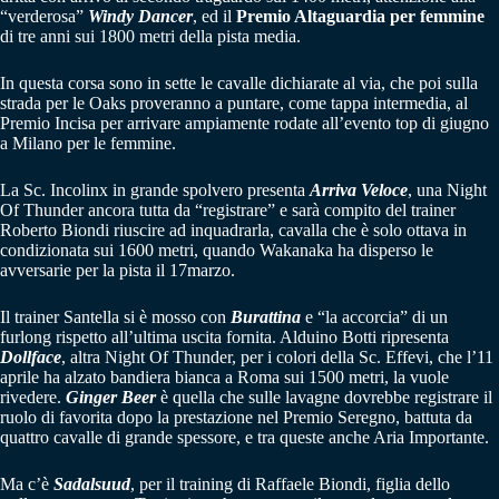
“verderosa”
Windy Dancer
, ed il
Premio Altaguardia per femmine
di tre anni sui 1800 metri della pista media.
In questa corsa sono in sette le cavalle dichiarate al via, che poi sulla
strada per le Oaks proveranno a puntare, come tappa intermedia, al
Premio Incisa per arrivare ampiamente rodate all’evento top di giugno
a Milano per le femmine.
La Sc. Incolinx in grande spolvero presenta
Arriva Veloce
, una Night
Of Thunder ancora tutta da “registrare” e sarà compito del trainer
Roberto Biondi riuscire ad inquadrarla, cavalla che è solo ottava in
condizionata sui 1600 metri, quando Wakanaka ha disperso le
avversarie per la pista il 17marzo.
Il trainer Santella si è mosso con
Burattina
e “la accorcia” di un
furlong rispetto all’ultima uscita fornita. Alduino Botti ripresenta
Dollface
, altra Night Of Thunder, per i colori della Sc. Effevi, che l’11
aprile ha alzato bandiera bianca a Roma sui 1500 metri, la vuole
rivedere.
Ginger Beer
è quella che sulle lavagne dovrebbe registrare il
ruolo di favorita dopo la prestazione nel Premio Seregno, battuta da
quattro cavalle di grande spessore, e tra queste anche Aria Importante.
Ma c’è
Sadalsuud
, per il training di Raffaele Biondi, figlia dello