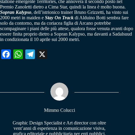
stallone emergente Territories, che annovera il secondo posto nel
Premio Zanoletti dietro a Cima Star, quindi la linea è molto buona.
Sopran Kalypso
, dell’istrionico trainer Bruno Grizzetti, ha vinto sui
2000 metri in maiden e
Stay On Track
di Alduino Botti sembra fare
solo da contorno, ma da coriacea figlia di Arcano potrebbe
scompaginare i piani delle più attese, qualora fosse venuta avanti dopo
essere finita proprio dietro a Sopran Kalypso, ma davanti a Sadalsuud
in condizionata il 10 aprile sui 2000 metri.
Fa
W
Te
X
ce
ha
le
bo
ts
gr
ok
A
a
pp
m
Mimmo Colucci
Graphic Design Specialist e Art director con oltre
vent’anni di esperienza in comunicazione visiva,
grafica editoriale e pubblicitaria per enti pubblici,