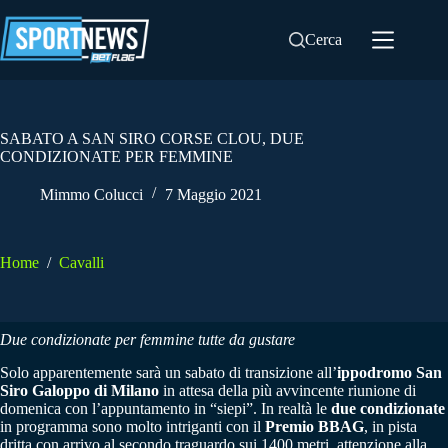
Salta
al
Cerca
contenuto
SABATO A SAN SIRO CORSE CLOU, DUE
CONDIZIONATE PER FEMMINE
Mimmo Colucci
7 Maggio 2021
Home
/
Cavalli
Due condizionate per femmine tutte da gustare
Solo apparentemente sarà un sabato di transizione all’
ippodromo San
Siro Galoppo di Milano
in attesa della più avvincente riunione di
domenica con l’appuntamento in “siepi”. In realtà le
due condizionate
in programma sono molto intriganti con il
Premio BBAG
, in pista
dritta con arrivo al secondo traguardo sui 1400 metri, attenzione alla