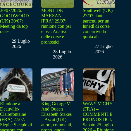
30/07/2026:
MONT DE
Southwell (UK)
GOODWOOD
MARSAN
27/07: tanti
(UK) 30/07:
[FRA] 29/07:
partenti per un
Meeting da top
riunione con psi
lunedì di corse
races
e psa. Analisi
con arrivi da
delle corse e
quota alta
29 Luglio
pronostici.
2026
27 Luglio
28 Luglio
2026
2026
Riunione a
King George VI
WoW!! VICHY
Deauville-
And Queen
(FRA) –
Clairefontaine
Elizabeth Stakes
COMMENTI E
(FRA) 27/07:
– Ascot (UK):
PRONOSTICI:
Siepi e Steeple di
attori, commenti,
Sabato 25 luglio
spessore con
prono, quote
2026 – Riunione