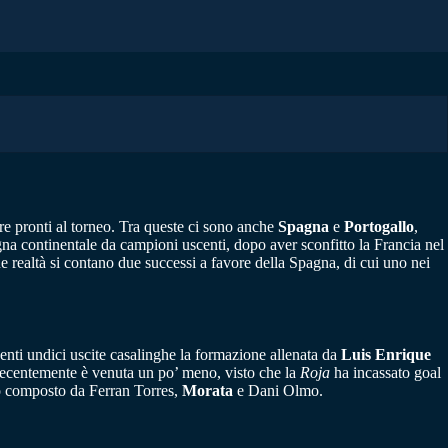
re pronti al torneo. Tra queste ci sono anche
Spagna
e
Portogallo
,
gna continentale da campioni uscenti, dopo aver sconfitto la Francia nel
ue realtà si contano due successi a favore della Spagna, di cui uno nei
 recenti undici uscite casalinghe la formazione allenata da
Luis Enrique
a recentemente è venuta un po’ meno, visto che la
Roja
ha incassato goal
ivo composto da Ferran Torres,
Morata
e Dani Olmo.