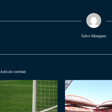
bo
ts
gr
ok
A
a
pp
m
Salvo Mangano
Articoli correlati