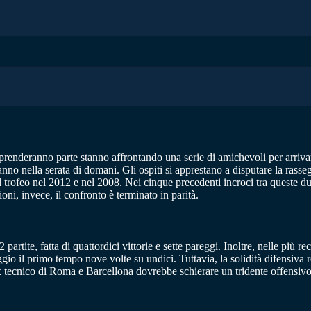
prenderanno parte stanno affrontando una serie di amichevoli per arriva
no nella serata di domani. Gli ospiti si apprestano a disputare la rasse
il trofeo nel 2012 e nel 2008. Nei cinque precedenti incroci tra queste d
ni, invece, il confronto è terminato in parità.
22 partite, fatta di quattordici vittorie e sette pareggi. Inoltre, nelle più
ggio il primo tempo nove volte su undici. Tuttavia, la solidità difensiv
 l’ex tecnico di Roma e Barcellona dovrebbe schierare un tridente offens