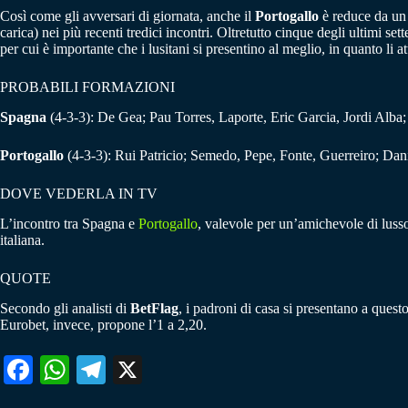
Così come gli avversari di giornata, anche il
Portogallo
è reduce da un 
carica) nei più recenti tredici incontri. Oltretutto cinque degli ultimi s
per cui è importante che i lusitani si presentino al meglio, in quanto l
PROBABILI FORMAZIONI
Spagna
(4-3-3): De Gea; Pau Torres, Laporte, Eric Garcia, Jordi Alba
Portogallo
(4-3-3): Rui Patricio; Semedo, Pepe, Fonte, Guerreiro; Dan
DOVE VEDERLA IN TV
L’incontro tra Spagna e
Portogallo
, valevole per un’amichevole di lusso
italiana.
QUOTE
Secondo gli analisti di
BetFlag
, i padroni di casa si presentano a quest
Eurobet, invece, propone l’1 a 2,20.
Fa
W
Te
X
ce
ha
le