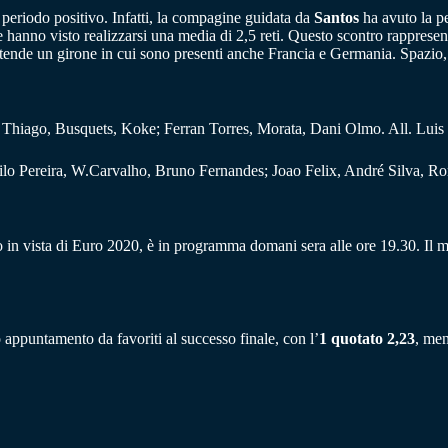
periodo positivo. Infatti, la compagine guidata da
Santos
ha avuto la p
ette hanno visto realizzarsi una media di 2,5 reti. Questo scontro rapprese
i attende un girone in cui sono presenti anche Francia e Germania. Spazio
; Thiago, Busquets, Koke; Ferran Torres, Morata, Dani Olmo. All. Luis
ilo Pereira, W.Carvalho, Bruno Fernandes; Joao Felix, André Silva, Ro
 in vista di Euro 2020, è in programma domani sera alle ore 19.30. Il m
o appuntamento da favoriti al successo finale, con l’
1 quotato 2,23
, men