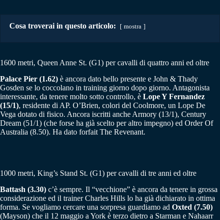
Cosa troverai in questo articolo:
mostra
1600 metri, Queen Anne St. (G1) per cavalli di quattro anni ed oltre
Palace Pier (1.62)
è ancora dato bello presente e John & Thady
Gosden se lo coccolano in training giorno dopo giorno. Antagonista
interessante, da tenere molto sotto controllo, è
Lope Y Fernandez
(15/1)
, residente di AP. O’Brien, colori del Coolmore, un Lope De
Vega dotato di fisico. Ancora iscritti anche Armory (13/1), Century
Dream (51/1) (che forse ha già scelto per altro impegno) ed Order Of
Australia (8.50). Ha dato forfait The Revenant.
1000 metri, King’s Stand St. (G1) per cavalli di tre anni ed oltre
Battash (3.30)
c’è sempre. Il “vecchione” è ancora da tenere in grossa
considerazione ed il trainer Charles Hills lo ha già dichiarato in ottima
forma. Se vogliamo cercare una sorpresa guardiamo ad
Oxted (7.50)
(Mayson) che il 12 maggio a York è terzo dietro a Starman e Nahaarr