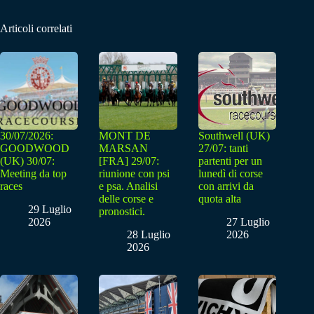
Articoli correlati
30/07/2026:
MONT DE
Southwell (UK)
GOODWOOD
MARSAN
27/07: tanti
(UK) 30/07:
[FRA] 29/07:
partenti per un
Meeting da top
riunione con psi
lunedì di corse
races
e psa. Analisi
con arrivi da
delle corse e
quota alta
29 Luglio
pronostici.
2026
27 Luglio
28 Luglio
2026
2026