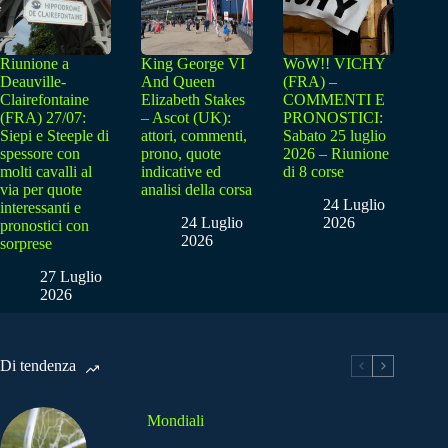
Riunione a
King George VI
WoW!! VICHY
Deauville-
And Queen
(FRA) –
Clairefontaine
Elizabeth Stakes
COMMENTI E
(FRA) 27/07:
– Ascot (UK):
PRONOSTICI:
Siepi e Steeple di
attori, commenti,
Sabato 25 luglio
spessore con
prono, quote
2026 – Riunione
molti cavalli al
indicative ed
di 8 corse
via per quote
analisi della corsa
24 Luglio
interessanti e
24 Luglio
2026
pronostici con
2026
sorprese
27 Luglio
2026
Di tendenza
Mondiali