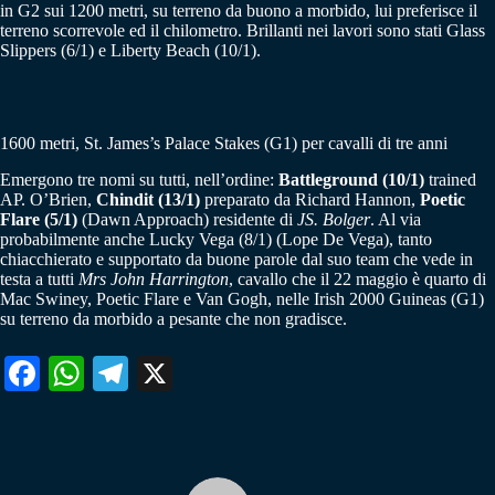
in G2 sui 1200 metri, su terreno da buono a morbido, lui preferisce il
terreno scorrevole ed il chilometro. Brillanti nei lavori sono stati Glass
Slippers (6/1) e Liberty Beach (10/1).
1600 metri, St. James’s Palace Stakes (G1) per cavalli di tre anni
Emergono tre nomi su tutti, nell’ordine:
Battleground (10/1)
trained
AP. O’Brien,
Chindit (13/1)
preparato da Richard Hannon,
Poetic
Flare (5/1)
(Dawn Approach) residente di
JS. Bolger
. Al via
probabilmente anche Lucky Vega (8/1) (Lope De Vega), tanto
chiacchierato e supportato da buone parole dal suo team che vede in
testa a tutti
Mrs John Harrington
, cavallo che il 22 maggio è quarto di
Mac Swiney, Poetic Flare e Van Gogh, nelle Irish 2000 Guineas (G1)
su terreno da morbido a pesante che non gradisce.
Fa
W
Te
X
ce
ha
le
bo
ts
gr
ok
A
a