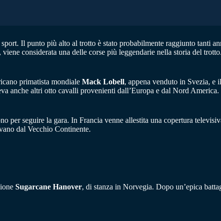
ort. Il punto più alto al trotto è stato probabilmente raggiunto tanti ann
iene considerata una delle corse più leggendarie nella storia del trotto
ericano primatista mondiale
Mack Lobell
, appena venduto in Svezia, e i
va anche altri otto cavalli provenienti dall’Europa e dal Nord America
ono per seguire la gara. In Francia venne allestita una copertura televis
ivano dal Vecchio Continente.
zione
Sugarcane Hanover
, di stanza in Norvegia. Dopo un’epica battag