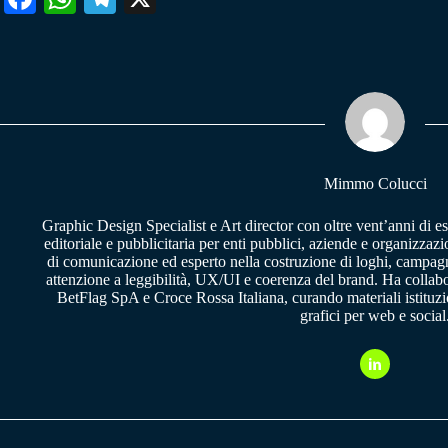
ce
ha
le
bo
ts
gr
ok
A
a
pp
m
Mimmo Colucci
Graphic Design Specialist e Art director con oltre vent’anni di e
editoriale e pubblicitaria per enti pubblici, aziende e organizzazi
di comunicazione ed esperto nella costruzione di loghi, campagne
attenzione a leggibilità, UX/UI e coerenza del brand. Ha collab
BetFlag SpA e Croce Rossa Italiana, curando materiali istituzion
grafici per web e social