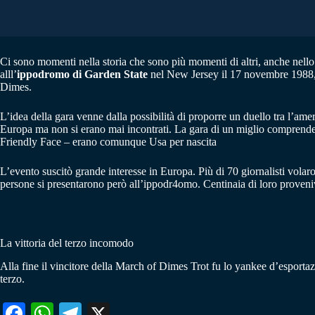
Ci sono momenti nella storia che sono più momenti di altri, anche nello sp
alll’
ippodromo di Garden State
nel New Jersey il 17 novembre 1988, v
Dimes.
L’idea della gara venne dalla possibilità di proporre un duello tra l’am
Europa ma non si erano mai incontrati. La gara di un miglio comprende
Friendly Face – erano comunque Usa per nascita
L’evento suscitò grande interesse in Europa. Più di 70 giornalisti volar
persone si presentarono però all’ippodr4omo. Centinaia di loro proven
La vittoria del terzo incomodo
Alla fine il vincitore della March of Dimes Trot fu lo yankee d’esporta
terzo.
Fa
W
Te
X