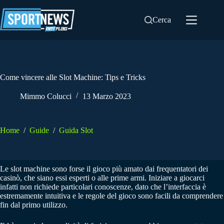
Salta
al
Cerca
contenuto
Come vincere alle Slot Machine: Tips e Tricks
Mimmo Colucci
13 Marzo 2023
Home
/
Guide
/
Guida Slot
Le slot machine sono forse il gioco più amato dai frequentatori dei
casinò, che siano essi esperti o alle prime armi. Iniziare a giocarci
infatti non richiede particolari conoscenze, dato che l’interfaccia è
estremamente intuitiva e le regole del gioco sono facili da comprendere
fin dal primo utilizzo.