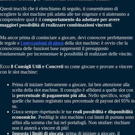
Questi trucchi che ti elenchiamo di seguito, ti consentiranno di
scegliere la slot machine più adatta alle tue esigenze e ti aiuteranno a
comprendere qual è il
comportamento da adottare per avere
maggiori possibilità di realizzare combinazioni vincenti
.
Ma ancor prima di cominciare a giocare, devi conoscere perfettamente
le regole e
i meccanismi di gioco
della slot machine: è ovvio che la
conoscenza delle funzioni base rappresenti il presupposto
fondamentale per incrementare le possibilità di realizzare delle vincite.
Ecco
8 Consigli Utili e Concreti
su come giocare e provare a vincere
con le slot machine:
Prima di iniziare fattivamente a giocare, fai ben attenzione alla
scelta della slot machine. Il consiglio è affidarsi a quelle slot con
la
percentuale di pagamento più alta
. Nello specifico, scegli
quelle che hanno registrato una percentuale di payout del 95% in
su.
Gioca sempre rispettando le tue
reali possibilità e disponibilità
economiche
. Prediligi le slot machine i cui limiti di puntata sono
affini alla somma che hai nel portafogli. Non strafare: rischiare
non ti aiuterà a vincere di più!
Imposta i limiti di giocata
: prima di iniziare a giocare, il