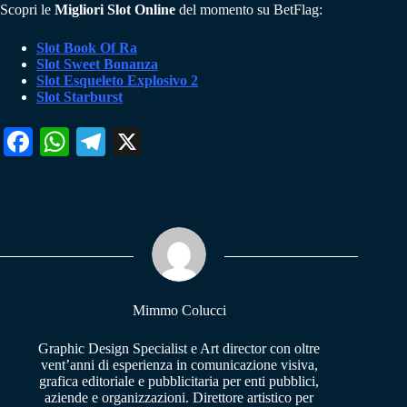
Scopri le
Migliori Slot Online
del momento su BetFlag:
Slot Book Of Ra
Slot Sweet Bonanza
Slot Esqueleto Explosivo 2
Slot Starburst
Fa
W
Te
X
ce
ha
le
bo
ts
gr
ok
A
a
pp
m
Mimmo Colucci
Graphic Design Specialist e Art director con oltre
vent’anni di esperienza in comunicazione visiva,
grafica editoriale e pubblicitaria per enti pubblici,
aziende e organizzazioni. Direttore artistico per