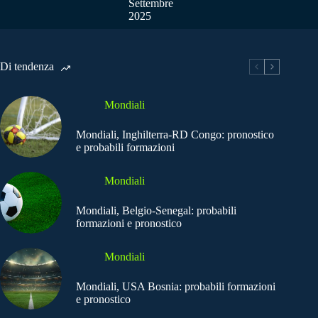
Settembre
2025
Di tendenza
Mondiali
Mondiali, Inghilterra-RD Congo: pronostico
e probabili formazioni
Mondiali
Mondiali, Belgio-Senegal: probabili
formazioni e pronostico
Mondiali
Mondiali, USA Bosnia: probabili formazioni
e pronostico