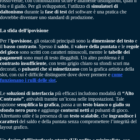
rosso/verde, con combinazioni sicure e altamente distinguibili, quali il
blu e il giallo. Per gli sviluppatori, l’utilizzo di
simulatori di
daltonismo
durante la
fase di test
del software è una pratica che
dovrebbe diventare uno standard di produzione.
La sfida dell’ipovisione
Per l’
ipovisione
, gli ostacoli principali sono la
dimensione del testo
e
il
basso contrasto
. Spesso il
saldo
, il
valore della puntata
e le
regole
del gioco
sono scritti con caratteri minuscoli, mentre le
tabelle dei
pagamenti
sono muri di testo illeggibili. Un altro problema è il
contrasto insufficiente
, con testo grigio chiaro su sfondi scuri ma
decorati, o
pulsanti che si mimetizzano
con la grafica artistica della
slot, con cui è difficile distinguere dove dover premere e
come
funzionano i rulli delle slot
.
Le
soluzioni di interfaccia
più efficaci includono modalità di
“Alto
Contrasto”
, attivabili tramite un’icona nelle impostazioni. Tale
opzione
semplifica la grafica
, passa a un
testo bianco o giallo su
sfondo nero puro
e aggiunge
contorni netti
ai pulsanti di gioco.
Altrettanto utile è la presenza di un
testo scalabile
, che
ingrandisce i
caratteri
del saldo e della puntata senza compromettere l’integrità del
layout grafico.