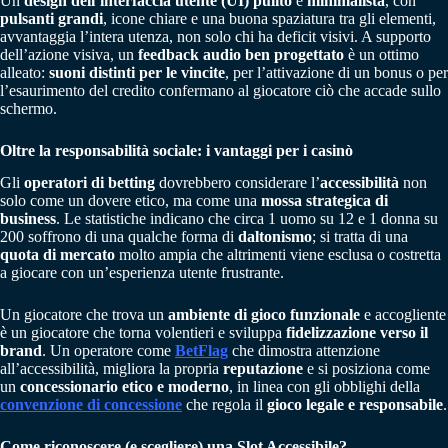
Un
design dell’interfaccia utente (UI) pulito
e
minimalista
, con
pulsanti grandi
, icone chiare e una buona spaziatura tra gli elementi,
avvantaggia l’intera utenza, non solo chi ha deficit visivi. A supporto
dell’azione visiva, un
feedback audio ben progettato
è un ottimo
alleato:
suoni distinti per le vincite
, per l’attivazione di un bonus o per
l’esaurimento del credito confermano al giocatore ciò che accade sullo
schermo.
Oltre la responsabilità sociale: i vantaggi per i casinò
Gli
operatori di betting
dovrebbero considerare l’
accessibilità
non
solo come un dovere etico, ma come una
mossa strategica di
business
. Le statistiche indicano che circa 1 uomo su 12 e 1 donna su
200 soffrono di una qualche forma di
daltonismo
; si tratta di una
quota di mercato
molto ampia che altrimenti viene esclusa o costretta
a giocare con un’esperienza utente frustrante.
Un giocatore che trova un
ambiente di gioco funzionale
e accogliente
è un giocatore che torna volentieri e sviluppa
fidelizzazione verso il
brand
. Un operatore come
BetFlag
che dimostra attenzione
all’accessibilità, migliora la propria
reputazione
e si posiziona come
un
concessionario etico e moderno
, in linea con gli obblighi della
convenzione di concessione
che regola il
gioco legale e responsabile
.
Come riconoscere (e scegliere) una Slot Accessibile?