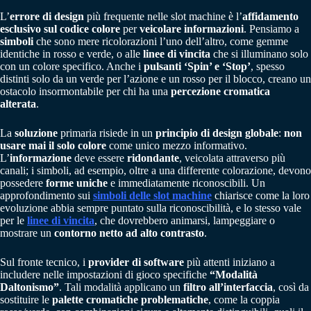
L’
errore di design
più frequente nelle slot machine è l’
affidamento
esclusivo sul codice colore
per
veicolare informazioni
. Pensiamo a
simboli
che sono mere ricolorazioni l’uno dell’altro, come gemme
identiche in rosso e verde, o alle
linee di vincita
che si illuminano solo
con un colore specifico. Anche i
pulsanti ‘Spin’ e ‘Stop’
, spesso
distinti solo da un verde per l’azione e un rosso per il blocco, creano un
ostacolo insormontabile per chi ha una
percezione cromatica
alterata
.
La
soluzione
primaria risiede in un
principio di design globale
:
non
usare mai il solo colore
come unico mezzo informativo.
L’
informazione
deve essere
ridondante
, veicolata attraverso più
canali; i simboli, ad esempio, oltre a una differente colorazione, devono
possedere
forme uniche
e immediatamente riconoscibili. Un
approfondimento sui
simboli delle slot machine
chiarisce come la loro
evoluzione abbia sempre puntato sulla riconoscibilità, e lo stesso vale
per le
linee di vincita
, che dovrebbero animarsi, lampeggiare o
mostrare un
contorno netto ad alto contrasto
.
Sul fronte tecnico, i
provider di software
più attenti iniziano a
includere nelle impostazioni di gioco specifiche
“Modalità
Daltonismo”
. Tali modalità applicano un
filtro all’interfaccia
, così da
sostituire le
palette cromatiche problematiche
, come la coppia