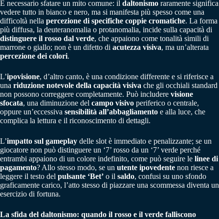
È necessario sfatare un mito comune: il
daltonismo
raramente significa
vedere tutto in bianco e nero, ma si manifesta più spesso come una
difficoltà nella
percezione di specifiche coppie cromatiche
. La forma
più diffusa, la deuteranomalia o protanomalia, incide sulla capacità di
distinguere il rosso dal verde
, che appaiono come tonalità simili di
marrone o giallo; non è un difetto di
acutezza visiva
, ma un’alterata
percezione dei colori
.
L’
ipovisione
, d’altro canto, è una condizione differente e si riferisce a
una
riduzione notevole della capacità visiva
che gli occhiali standard
non possono correggere completamente. Può includere
visione
sfocata
, una diminuzione del
campo visivo
periferico o centrale,
oppure un’eccessiva
sensibilità all’abbagliamento
e alla luce, che
complica la lettura e il riconoscimento di dettagli.
L’
impatto sul gameplay
delle slot è immediato e penalizzante; se un
giocatore non può distinguere un ‘7’ rosso da un ‘7’ verde perché
entrambi appaiono di un colore indefinito, come può seguire le
linee di
pagamento
? Allo stesso modo, se un
utente ipovedente
non riesce a
leggere il testo del
pulsante ‘Bet’
o il
saldo
, confusi su uno sfondo
graficamente carico, l’atto stesso di piazzare una scommessa diventa un
esercizio di fortuna.
La sfida del daltonismo: quando il rosso e il verde falliscono