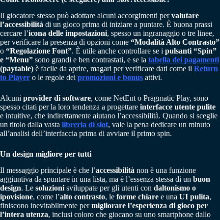
Il giocatore stesso può adottare alcuni accorgimenti per
valutare
l’accessibilità
di un gioco prima di iniziare a puntare. È buona prassi
cercare l’
icona delle impostazioni
, spesso un ingranaggio o tre linee,
per verificare la presenza di opzioni come
“Modalità Alto Contrasto”
o
“Regolazione Font”
. È utile anche controllare se i
pulsanti “Spin”
e “Menu”
sono grandi e ben contrastati, e se la
tabella dei pagamenti
(paytable)
è facile da aprire, magari per verificare dati come il
Return
to Player
o le regole dei
promozioni e bonus
attivi.
Alcuni
provider di software
, come NetEnt o Pragmatic Play, sono
spesso citati per la loro tendenza a progettare
interfacce utente pulite
e intuitive, che indirettamente aiutano l’accessibilità. Quando si sceglie
un titolo dalla vasta
libreria di slot
, vale la pena dedicare un minuto
all’analisi dell’interfaccia prima di avviare il primo spin.
Un design migliore per tutti
Il messaggio principale è che l’
accessibilità
non è una funzione
aggiuntiva da spuntare in una lista, ma è l’essenza stessa di un
buon
design
. Le
soluzioni
sviluppate per gli utenti con
daltonismo o
ipovisione
, come l’
alto contrasto
, le
forme chiare
e una
UI pulita
,
finiscono inevitabilmente per
migliorare l’esperienza di gioco per
l’intera utenza
, inclusi coloro che giocano su uno smartphone dallo