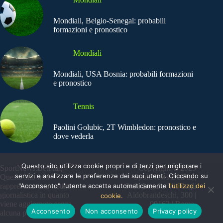
Mondiali, Belgio-Senegal: probabili
formazioni e pronostico
Mondiali
Mondiali, USA Bosnia: probabili formazioni
e pronostico
Tennis
Paolini Golubic, 2T Wimbledon: pronostico e
dove vederla
Questo sito utilizza cookie propri e di terzi per migliorare i
SportNews.BetFlag -
Copyright © 2025
servizi e analizzare le preferenze dei suoi utenti. Cliccando su
Questo sito non
SportNews BetFlag
"Acconsento" l'utente accetta automaticamente
l'utilizzo dei
rappresenta una testata
Sede Legale: Via degli
giornalistica in quanto
Aldobrandeschi, 300 |
cookie.
viene aggiornato senza
00163 | Roma
Acconsento
Non acconsento
Privacy policy
alcuna periodicità