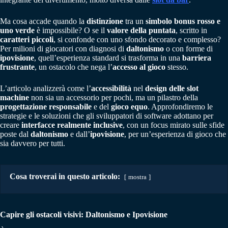
Ma cosa accade quando la
distinzione
tra un
simbolo bonus rosso e
uno verde
è impossibile? O se il
valore della puntata
, scritto in
caratteri piccoli
, si confonde con uno sfondo decorato e complesso?
Per milioni di giocatori con diagnosi di
daltonismo
o con forme di
ipovisione
, quell’esperienza standard si trasforma in una
barriera
frustrante
, un ostacolo che nega l’
accesso al gioco
stesso.
L’articolo analizzerà come l’
accessibilità
nel
design delle slot
machine
non sia un accessorio per pochi, ma un pilastro della
progettazione responsabile
e del
gioco equo
. Approfondiremo le
strategie e le soluzioni che gli sviluppatori di software adottano per
creare
interfacce realmente inclusive
, con un focus mirato sulle sfide
poste dal
daltonismo
e dall’
ipovisione
, per un’esperienza di gioco che
sia davvero per tutti.
Cosa troverai in questo articolo:
mostra
Capire gli ostacoli visivi: Daltonismo e Ipovisione