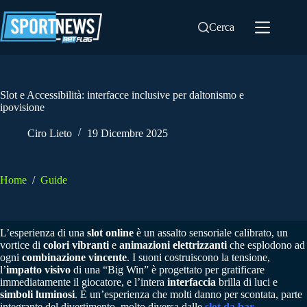
Salta
al
Cerca
contenuto
Slot e Accessibilità: interfacce inclusive per daltonismo e
ipovisione
Ciro Lieto
19 Dicembre 2025
Home
/
Guide
L’esperienza di una
slot online
è un assalto sensoriale calibrato, un
vortice di
colori vibranti
e
animazioni elettrizzanti
che esplodono ad
ogni
combinazione vincente
. I suoni costruiscono la tensione,
l’
impatto visivo
di una “Big Win” è progettato per gratificare
immediatamente il giocatore, e l’intera
interfaccia
brilla di luci e
simboli luminosi
. È un’esperienza che molti danno per scontata, parte
integrante del divertimento, molto diversa dalle
slot da bar
.