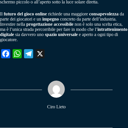
schermo piccolo o all’aperto sotto la luce solare diretta.
Il
futuro del gioco online
richiede una maggiore
consapevolezza
da
parte dei giocatori e un
impegno
concreto da parte dell’industria.
Investire nella
progettazione accessibile
non è solo una scelta etica,
ma è l’unica strada percorribile per fare in modo che l’
intrattenimento
digitale
sia davvero uno
spazio universale
e aperto a ogni tipo di
giocatore.
Fa
W
Te
X
ce
ha
le
bo
ts
gr
ok
A
a
pp
m
Ciro Lieto