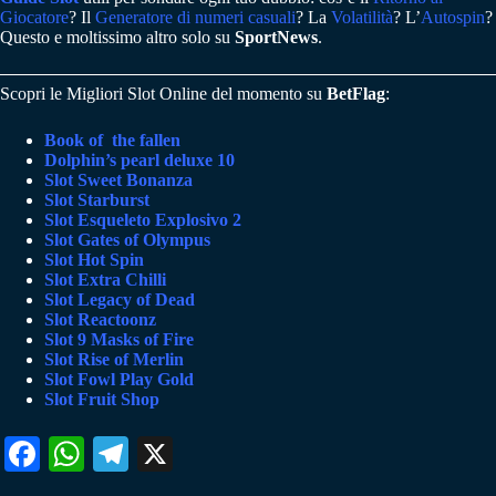
Giocatore
? Il
Generatore di numeri casuali
? La
Volatilità
? L’
Autospin
?
Questo e moltissimo altro solo su
SportNews
.
Scopri le Migliori Slot Online del momento su
BetFlag
:
Book of the fallen
Dolphin’s pearl deluxe 10
Slot Sweet Bonanza
Slot Starburst
Slot Esqueleto Explosivo 2
Slot Gates of Olympus
Slot Hot Spin
Slot Extra Chilli
Slot Legacy of Dead
Slot Reactoonz
Slot 9 Masks of Fire
Slot Rise of Merlin
Slot Fowl Play Gold
Slot Fruit Shop
Fa
W
Te
X
ce
ha
le