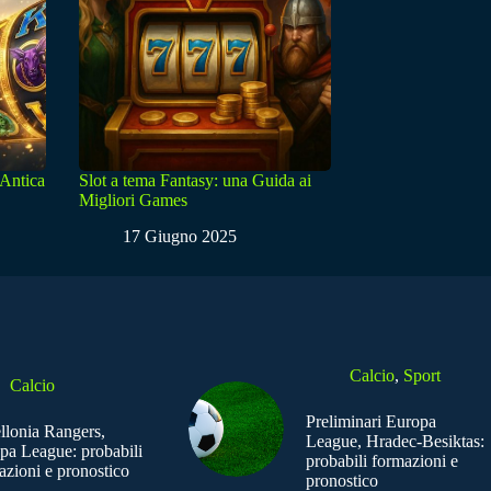
“Antica
Slot a tema Fantasy: una Guida ai
Migliori Games
17 Giugno 2025
Calcio
,
Sport
Calcio
Preliminari Europa
ellonia Rangers,
League, Hradec-Besiktas:
pa League: probabili
probabili formazioni e
azioni e pronostico
pronostico