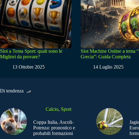
Slot a Tema Sport: quali sono le
Slot Machine Online a tema 
Migliori da provare?
Grecia”: Guida Completa
13 Ottobre 2025
14 Luglio 2025
Di tendenza
Calcio
,
Sport
Coppa Italia, Ascoli-
Jagi
Potenza: pronostico e
Euro
probabili formazioni
form