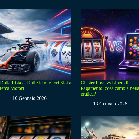
Dalla Pista ai Rulli: le migliori Slot a
Cluster Pays vs Linee di
tema Motori
Pagamento: cosa cambia nell
pratica?
16 Gennaio 2026
13 Gennaio 2026