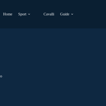
Home
Sport
Cavalli
Guide
co