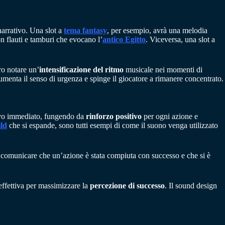
narrativo. Una slot a
tema fantasy
, per esempio, avrà una melodia
on flauti e tamburi che evocano l’
antico Egitto
. Viceversa, una slot a
ro notare un’
intensificazione del ritmo
musicale nei momenti di
aumenta il senso di urgenza e spinge il giocatore a rimanere concentrato.
tivo immediato, fungendo da
rinforzo positivo
per ogni azione e
ld
che si espande, sono tutti esempi di come il suono venga utilizzato
r comunicare che un’azione è stata compiuta con successo e che si è
effettiva per massimizzare la
percezione di successo
. Il sound design