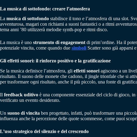
La musica di sottofondo: creare l’atmosfera
La
musica di sottofondo
stabilisce il tono e l’atmosfera di una slot. S
avventurosa, magari con richiami a suoni fantastici o a ritmi avventuros
tema anni ’80 utilizzerà melodie synth-pop e ritmi disco.
La musica è uno
strumento di engagement
di prim’ordine. Ha il poter
potenziale vincita, come quando due
simboli
Scatter sono già apparsi e
Gli effetti sonori: il rinforzo positivo e la gratificazione
Se la musica definisce l’atmosfera, gli
effetti sonori
agiscono a un livel
risultato. Il suono delle monete che cadono, il jingle trionfale che si a
per trasformare ogni risultato, anche il più piccolo, una fonte di gratific
Il
feedback uditivo
è una componente essenziale del ciclo di gioco, i
verificato un evento desiderato.
Un
suono di vincita
ben progettato, infatti, può trasformare una picco
influenza anche la percezione delle quote scommesse, come puoi scopr
L’uso strategico del silenzio e del crescendo