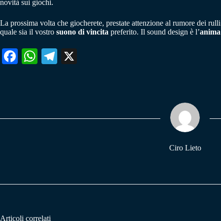
novità sui giochi.
La prossima volta che giocherete, prestate attenzione al rumore dei rull
quale sia il vostro
suono di vincita
preferito. Il sound design è l’
anima 
Fa
W
Te
X
ce
ha
le
bo
ts
gr
ok
A
a
pp
m
Ciro Lieto
Articoli correlati