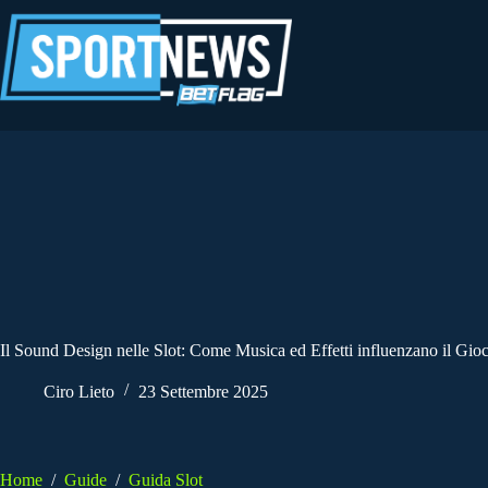
Salta
al
contenuto
Il Sound Design nelle Slot: Come Musica ed Effetti influenzano il Gio
Ciro Lieto
23 Settembre 2025
Home
/
Guide
/
Guida Slot