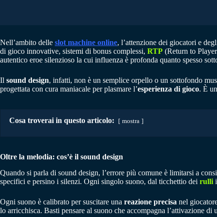
Nell’ambito delle
slot machine online
, l’attenzione dei giocatori e deg
di gioco innovative, sistemi di bonus complessi,
RTP
(Return to Playe
autentico eroe silenzioso la cui influenza è profonda quanto spesso sotto
Il
sound design
, infatti, non è un semplice orpello o un sottofondo musi
progettata con cura maniacale per plasmare l’
esperienza di gioco
. È un
Cosa troverai in questo articolo:
mostra
Oltre la melodia: cos’è il sound design
Quando si parla di sound design, l’errore più comune è limitarsi a consi
specifici e persino i silenzi. Ogni singolo suono, dal ticchettio dei
rulli
i
Ogni suono è calibrato per suscitare una
reazione precisa
nel giocatore
lo arricchisca. Basti pensare al suono che accompagna l’attivazione d