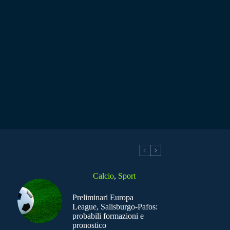
Calcio
,
Sport
Preliminari Europa
League, Salisburgo-Pafos:
probabili formazioni e
pronostico