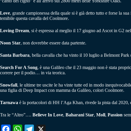
“canto del cigno” è all’arrivo sui 2800 metri delle Yorkshire Oaks.
Love
, grande campionessa della quale si è già detto tutto e forse la sua
temibile questa cavalla del Coolmore.
Loving Dream
, si è espressa al meglio il 17 giugno ad Ascot in G2 nel
Noon Star
, non dovrebbe essere data partente.
Santa Barbara
, bella cavalla che ha vinto il 10 luglio a Belmont Par
Search For A Song
, è una Galileo che il 23 maggio non è stata propri
correre per il podio… in via teorica.
Snowfall
, le ultime tre uscite le ha vinte tutte ed in modo inequivocab
una figlia di Deep Impact con mamma da Galileo, colori Coolmore.
Tarnawa
è la portacolori di HH l’Aga Khan, rivede la pista dal 2020, 
Tra le “Altro”….
Believe In Love
,
Baharani Star
,
Moll
,
Passion
semb
Fa
W
Te
X