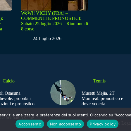
WoW!! VICHY (FRA) –
):
COMMENTI E PRONOSTICI:
e
Sabato 25 luglio 2026 – Riunione di
sa
8 corse
24 Luglio 2026
Calcio
Tennis
li Osasuna,
Musetti Mejia, 2T
hevole: probabili
Montreal: pronostico e
azioni e pronostico
dove vederla
e i servizi e analizzare le preferenze dei suoi utenti. Cliccando su "Acco
ica in quanto viene
Sede Legal
Acconsento
Non acconsento
Privacy policy