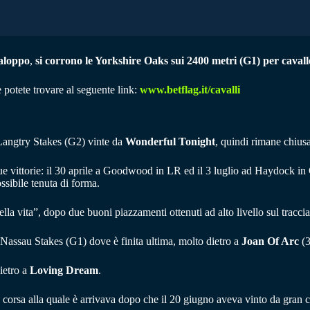
galoppo
,
si corrono le Yorkshire Oaks sui 2400 metri (G1) per cavalle
 potete trovare al seguente link:
www.betflag.it/cavalli
 Langtry Stakes (G2) vinte da
Wonderful Tonight
, quindi rimane chiusa
ue vittorie: il 30 aprile a Goodwood in LR ed il 3 luglio ad Haydock in 
ossibile tenuta di forma.
della vita”, dopo due buoni piazzamenti ottenuti ad alto livello sul tracci
assau Stakes (G1) dove è finita ultima, molto dietro a
Joan Of Arc
(3
ietro a
Loving Dream
.
corsa alla quale è arrivava dopo che il 20 giugno aveva vinto da gran ca