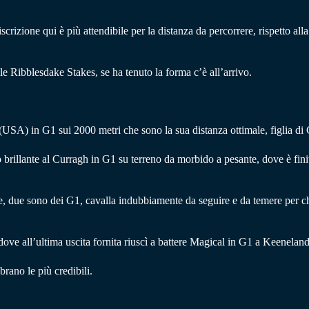
 iscrizione qui è più attendibile per la distanza da percorrere, rispetto 
le Ribblesdake Stakes, se ha tenuto la forma c’è all’arrivo.
k (USA) in G1 sui 2000 metri che sono la sua distanza ottimale, figlia 
o brillante al Curragh in G1 su terreno da morbido a pesante, dove è fini
ile, due sono dei G1, cavalla indubbiamente da seguire e da temere per c
dove all’ultima uscita fornita riuscì a battere Magical in G1 a Keenela
rano le più credibili.