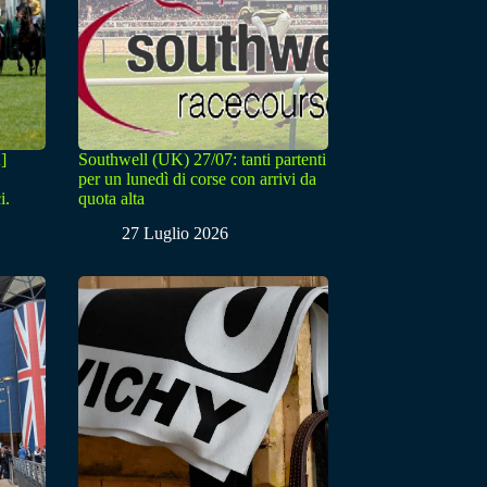
]
Southwell (UK) 27/07: tanti partenti
per un lunedì di corse con arrivi da
i.
quota alta
27 Luglio 2026