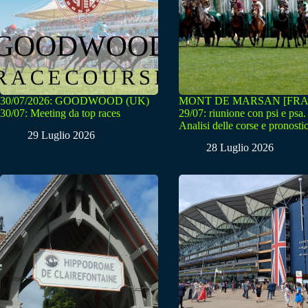
30/07/2026: GOODWOOD (UK)
MONT DE MARSAN [FRA
30/07: Meeting da top races
29/07: riunione con psi e psa.
Analisi delle corse e pronostic
29 Luglio 2026
28 Luglio 2026