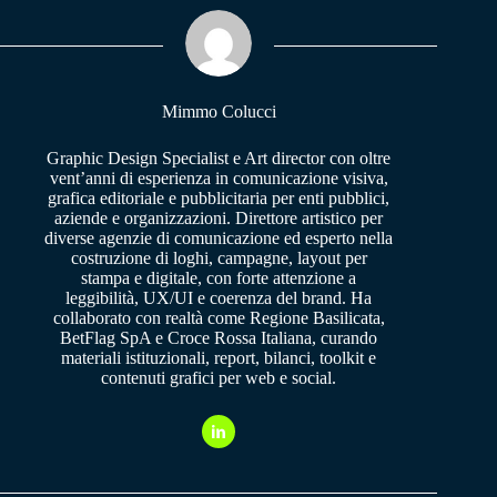
ok
A
a
pp
m
Mimmo Colucci
Graphic Design Specialist e Art director con oltre
vent’anni di esperienza in comunicazione visiva,
grafica editoriale e pubblicitaria per enti pubblici,
aziende e organizzazioni. Direttore artistico per
diverse agenzie di comunicazione ed esperto nella
costruzione di loghi, campagne, layout per
stampa e digitale, con forte attenzione a
leggibilità, UX/UI e coerenza del brand. Ha
collaborato con realtà come Regione Basilicata,
BetFlag SpA e Croce Rossa Italiana, curando
materiali istituzionali, report, bilanci, toolkit e
contenuti grafici per web e social.