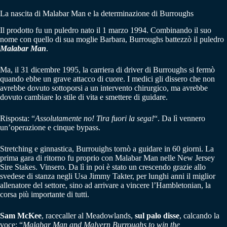
La nascita di Malabar Man e la determinazione di Burroughs
Il prodotto fu un puledro nato il 1 marzo 1994. Combinando il suo
nome con quello di sua moglie Barbara, Burroughs battezzò il puledro
Malabar Man
.
Ma, il 31 dicembre 1995, la carriera di driver di Burroughs si fermò
quando ebbe un grave attacco di cuore. I medici gli dissero che non
avrebbe dovuto sottoporsi a un intervento chirurgico, ma avrebbe
dovuto cambiare lo stile di vita e smettere di guidare.
Risposta: “
Assolutamente no! Tira fuori la sega!
“. Da lì vennero
un’operazione e cinque bypass.
Stretching e ginnastica, Burrouighs tornò a guidare in 60 giorni. La
prima gara di ritorno fu proprio con Malabar Man nelle New Jersey
Sire Stakes. Vinsero. Da lì in poi è stato un crescendo grazie allo
svedese di stanza negli Usa Jimmy Takter, per lunghi anni il miglior
allenatore del settore, sino ad arrivare a vincere l’Hambletonian, la
corsa più importante di tutti.
Sam McKee
, racecaller al Meadowlands,
sul palo disse
, calcando la
voce: “
Malabar Man and Malvern Burroughs to win the