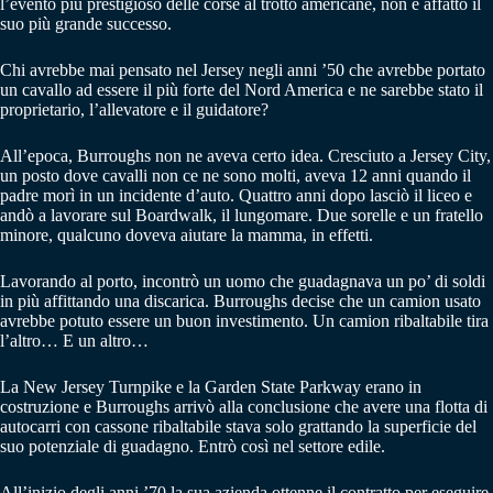
l’evento più prestigioso delle corse al trotto americane, non è affatto il
suo più grande successo.
Chi avrebbe mai pensato nel Jersey negli anni ’50 che avrebbe portato
un cavallo ad essere il più forte del Nord America e ne sarebbe stato il
proprietario, l’allevatore e il guidatore?
All’epoca, Burroughs non ne aveva certo idea. Cresciuto a Jersey City,
un posto dove cavalli non ce ne sono molti, aveva 12 anni quando il
padre morì in un incidente d’auto. Quattro anni dopo lasciò il liceo e
andò a lavorare sul Boardwalk, il lungomare. Due sorelle e un fratello
minore, qualcuno doveva aiutare la mamma, in effetti.
Lavorando al porto, incontrò un uomo che guadagnava un po’ di soldi
in più affittando una discarica. Burroughs decise che un camion usato
avrebbe potuto essere un buon investimento. Un camion ribaltabile tira
l’altro… E un altro…
La New Jersey Turnpike e la Garden State Parkway erano in
costruzione e Burroughs arrivò alla conclusione che avere una flotta di
autocarri con cassone ribaltabile stava solo grattando la superficie del
suo potenziale di guadagno. Entrò così nel settore edile.
All’inizio degli anni ’70 la sua azienda ottenne il contratto per eseguire