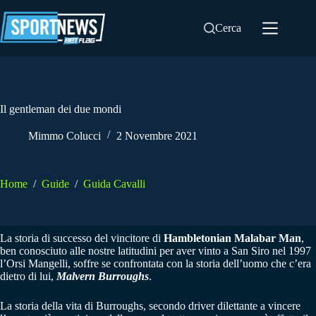
Salta
al
Cerca
contenuto
Il gentleman dei due mondi
Mimmo Colucci
2 Novembre 2021
Home
/
Guide
/
Guida Cavalli
La storia di successo del vincitore di
Hambletonian Malabar Man
,
ben conosciuto alle nostre latitudini per aver vinto a San Siro nel 1997
l’Orsi Mangelli, soffre se confrontata con la storia dell’uomo che c’era
dietro di lui,
Malvern Burroughs
.
La storia della vita di Burroughs, secondo driver dilettante a vincere