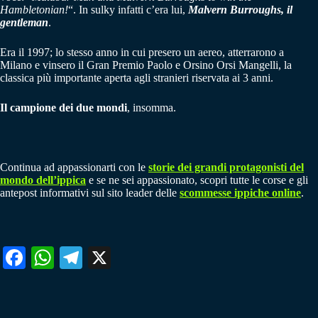
Hambletonian!
“. In sulky infatti c’era lui,
Malvern Burroughs, il
gentleman
.
Era il 1997; lo stesso anno in cui presero un aereo, atterrarono a
Milano e vinsero il Gran Premio Paolo e Orsino Orsi Mangelli, la
classica più importante aperta agli stranieri riservata ai 3 anni.
Il campione dei due mondi
, insomma.
Continua ad appassionarti con le
storie dei grandi protagonisti del
mondo dell’ippica
e se ne sei appassionato, scopri tutte le corse e gli
antepost informativi sul sito leader delle
scommesse ippiche online
.
Fa
W
Te
X
ce
ha
le
bo
ts
gr