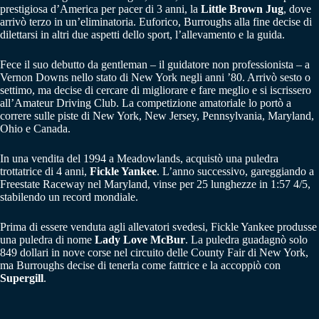
prestigiosa d’America per pacer di 3 anni, la
Little Brown Jug
, dove
arrivò terzo in un’eliminatoria. Euforico, Burroughs alla fine decise di
dilettarsi in altri due aspetti dello sport, l’allevamento e la guida.
Fece il suo debutto da gentleman – il guidatore non professionista – a
Vernon Downs nello stato di New York negli anni ’80. Arrivò sesto o
settimo, ma decise di cercare di migliorare e fare meglio e si iscrissero
all’Amateur Driving Club. La competizione amatoriale lo portò a
correre sulle piste di New York, New Jersey, Pennsylvania, Maryland,
Ohio e Canada.
In una vendita del 1994 a Meadowlands, acquistò una puledra
trottatrice di 4 anni,
Fickle Yankee
. L’anno successivo, gareggiando a
Freestate Raceway nel Maryland, vinse per 25 lunghezze in 1:57 4/5,
stabilendo un record mondiale.
Prima di essere venduta agli allevatori svedesi, Fickle Yankee produsse
una puledra di nome
Lady Love McBur
. La puledra guadagnò solo
849 dollari in nove corse nel circuito delle County Fair di New York,
ma Burroughs decise di tenerla come fattrice e la accoppiò con
Supergill
.