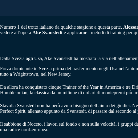
Numero 1 del trotto italiano da qualche stagione a questa parte,
Alessa
vedere all’opera
Ake Svanstedt
e applicarne i metodi di training per q
Dalla Svezia agli Usa, Ake Svanstedt ha mostrato la via nell’allenamen
Forza dominante in Svezia prima del trasferimento negli Usa nell’autun
tutto a Wrightstown, nel New Jersey.
Da allora ha conquistato cinque Trainer of the Year in America e tre Dr
Hambletonian, la classica da un milione di dollari di montepremi più imp
Stavolta Svanstedt non ha però avuto bisogno dell’aiuto dei giudici. Nel 
Perfect Spirit, allenato appunto da Svanstedt, di passare dal secondo al
Il sabbione di Noceto, i lavori sul fondo e non sulla velocità, i gruppi
una radice nord-europea.