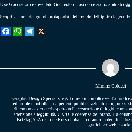
E se Gocciadoro è diventato Gocciadoro così come siamo abituati oggi 
Scopri la storia dei grandi protagonisti del mondo dell’ippica leggendo
Fa
W
Te
X
ce
ha
le
bo
ts
gr
ok
A
a
pp
m
Mimmo Colucci
Graphic Design Specialist e Art director con oltre vent’anni di e
editoriale e pubblicitaria per enti pubblici, aziende e organizzazi
di comunicazione ed esperto nella costruzione di loghi, campagne
attenzione a leggibilità, UX/UI e coerenza del brand. Ha collab
BetFlag SpA e Croce Rossa Italiana, curando materiali istituzion
grafici per web e social