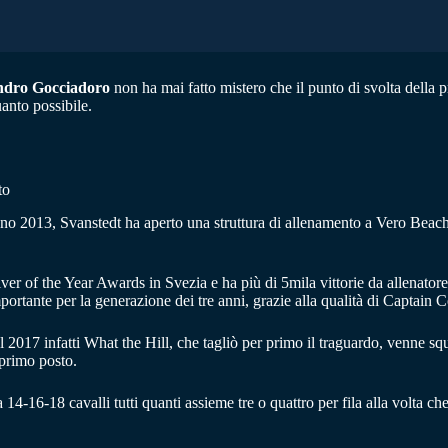
ndro Gocciadoro
non ha mai fatto mistero che il punto di svolta della p
uanto possibile.
to
no 2013, Svanstedt ha aperto una struttura di allenamento a Vero Beach
iver of the Year Awards in Svezia e ha più di 5mila vittorie da allenato
ortante per la generazione dei tre anni, grazie alla qualità di Captain C
2017 infatti What the Hill, che tagliò per primo il traguardo, venne squa
 primo posto.
 da 14-16-18 cavalli tutti quanti assieme tre o quattro per fila alla vol