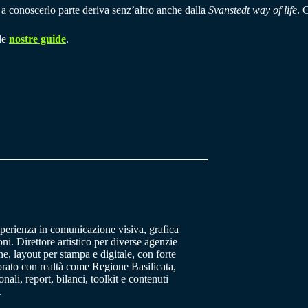
a conoscerlo parte deriva senz’altro anche dalla
Svanstedt way of life
. 
 le
nostre guide
.
sperienza in comunicazione visiva, grafica
oni. Direttore artistico per diverse agenzie
, layout per stampa e digitale, con forte
orato con realtà come Regione Basilicata,
ali, report, bilanci, toolkit e contenuti
.