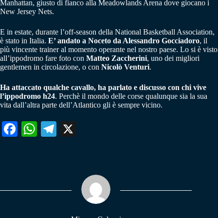
Manhattan, giusto di fianco alla Meadowlands Arena dove giocano i
New Jersey Nets.
E in estate, durante l’off-season della National Basketball Association,
è stato in Italia.
E’ andato a Noceto da Alessandro Gocciadoro
, il
più vincente trainer al momento operante nel nostro paese. Lo si è visto
all’ippodromo fare foto con
Matteo Zaccherini
, uno dei migliori
gentlemen in circolazione, o con
Nicolò Venturi
.
Ha attaccato qualche cavallo, ha parlato e discusso con chi vive
l’ippodromo h24
. Perchè il mondo delle corse qualunque sia la sua
vita dall’altra parte dell’Atlantico gli è sempre vicino.
Fa
W
Te
X
ce
ha
le
bo
ts
gr
ok
A
a
pp
m