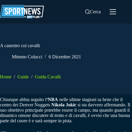
Salta
al
Cerca
contenuto
A canestro coi cavalli
Mimmo Colucci
6 Dicembre 2021
Home
/
Guide
/
Guida Cavalli
Chiunque abbia seguito l
‘NBA
nelle ultime stagioni sa bene che il
centro dei Denver Nuggets
Nikola Jokic
si sta davvero affermando. Il
suo obiettivo principale potrebbe essere il campo, ma quando guardi il
dinamico omone discutere di trotto e di cavalli, è ovvio che una buona
parte del cuore è e sarà sempre in pista.