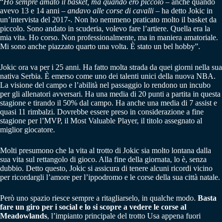
“
Ho sempre amato il basket, ma quando ero piccolo
– anche quando
avevo 13 e 14 anni –
andavo alle corse di cavalli
– ha detto Jokic in
un’intervista del 2017-. Non ho nemmeno praticato molto il basket da
piccolo. Sono andato in scuderia, volevo fare l’artiere. Quella era la
mia vita. Ho corso. Non professionalmente, ma in maniera amatoriale.
Mi sono anche piazzato quarto una volta. È stato un bel hobby”.
Jokic ora va per i 25 anni. Ha fatto molta strada da quei giorni nella sua
nativa Serbia. È emerso come uno dei talenti unici della nuova NBA.
La visione del campo e l’abilità nel passaggio lo rendono un incubo
per gli allenatori avversari. Ha una media di 20 punti a partita in questa
stagione e tirando il 50% dal campo. Ha anche una media di 7 assist e
quasi 11 rimbalzi. Dovrebbe essere preso in considerazione a fine
stagione per l’MVP, il Most Valuable Player, il titolo assegnato al
miglior giocatore.
Molti presumono che la vita al trotto di Jokic sia molto lontana dalla
sua vita sul rettangolo di gioco. Alla fine della giornata, lo è, senza
dubbio. Detto questo, Jokic si assicura di tenere alcuni ricordi vicino
per ricordargli l’amore per l’ippodromo e le corse della sua città natale.
Però uno spazio riesce sempre a ritagliarselo, in qualche modo.
Basta
fare un giro per i social e lo si scopre a vedere le corse al
Meadowlands
, l’impianto principale del trotto Usa appena fuori