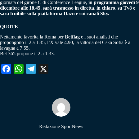
giornata del girone C di Conference League,
in programma giovedì 9
dicembre alle 18.45, sarà trasmesso in diretta, in chiaro, su Tv8 e
sarà fruibile sulla piattaforma Dazn e sui canali Sky.
QUOTE
Nettamente favorita la Roma per
Betflag
e i suoi analisti che
propongono il 2 a 1.35, l’X vale 4.90, la vittoria del Cska Sofia è a
lavagna a 7.55.
Bet 365 propone il 2 a 1.33.
Fa
W
Te
X
ce
ha
le
bo
ts
gr
ok
A
a
pp
m
Redazione SportNews