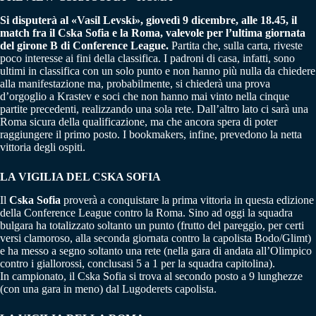
Si disputerà al «Vasil Levski», giovedì 9 dicembre, alle 18.45, il
match fra il Cska Sofia e la Roma, valevole per l’ultima giornata
del girone B di Conference League.
Partita che, sulla carta, riveste
poco interesse ai fini della classifica. I padroni di casa, infatti, sono
ultimi in classifica con un solo punto e non hanno più nulla da chiedere
alla manifestazione ma, probabilmente, si chiederà una prova
d’orgoglio a Krastev e soci che non hanno mai vinto nella cinque
partite precedenti, realizzando una sola rete. Dall’altro lato ci sarà una
Roma sicura della qualificazione, ma che ancora spera di poter
raggiungere il primo posto. I bookmakers, infine, prevedono la netta
vittoria degli ospiti.
LA VIGILIA DEL CSKA SOFIA
Il
Cska Sofia
proverà a conquistare la prima vittoria in questa edizione
della Conference League contro la Roma. Sino ad oggi la squadra
bulgara ha totalizzato soltanto un punto (frutto del pareggio, per certi
versi clamoroso, alla seconda giornata contro la capolista Bodo/Glimt)
e ha messo a segno soltanto una rete (nella gara di andata all’Olimpico
contro i giallorossi, conclusasi 5 a 1 per la squadra capitolina).
In campionato, il Cska Sofia si trova al secondo posto a 9 lunghezze
(con una gara in meno) dal Lugoderets capolista.