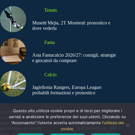
Tennis
Musetti Mejia, 2T Montreal: pronostico e
dove vederla
Fanta
Asta Fantacalcio 2026/27: consigli, strategie
e giocatori da comprare
Calcio
Jagiellonia Rangers, Europa League:
probabili formazioni e pronostico
Questo sito utilizza cookie propri e di terzi per migliorare i
SportNews.BetFlag -
Copyright © 2025
servizi e analizzare le preferenze dei suoi utenti. Cliccando su
Questo sito non
SportNews BetFlag
"Acconsento" l'utente accetta automaticamente
l'utilizzo dei
rappresenta una testata
Sede Legale: Via degli
giornalistica in quanto
Aldobrandeschi, 300 |
cookie.
viene aggiornato senza
00163 | Roma