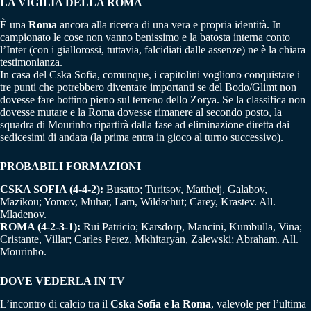
LA VIGILIA DELLA ROMA
È una
Roma
ancora alla ricerca di una vera e propria identità. In
campionato le cose non vanno benissimo e la batosta interna conto
l’Inter (con i giallorossi, tuttavia, falcidiati dalle assenze) ne è la chiara
testimonianza.
In casa del Cska Sofia, comunque, i capitolini vogliono conquistare i
tre punti che potrebbero diventare importanti se del Bodo/Glimt non
dovesse fare bottino pieno sul terreno dello Zorya. Se la classifica non
dovesse mutare e la Roma dovesse rimanere al secondo posto, la
squadra di Mourinho ripartirà dalla fase ad eliminazione diretta dai
sedicesimi di andata (la prima entra in gioco al turno successivo).
PROBABILI FORMAZIONI
CSKA SOFIA (4-4-2):
Busatto; Turitsov, Mattheij, Galabov,
Mazikou; Yomov, Muhar, Lam, Wildschut; Carey, Krastev. All.
Mladenov.
ROMA (4-2-3-1):
Rui Patricio; Karsdorp, Mancini, Kumbulla, Vina;
Cristante, Villar; Carles Perez, Mkhitaryan, Zalewski; Abraham. All.
Mourinho.
DOVE VEDERLA IN TV
L’incontro di calcio tra il
Cska Sofia e la Roma
, valevole per l’ultima