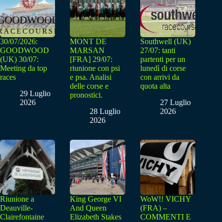
30/07/2026:
MONT DE
Southwell (UK)
GOODWOOD
MARSAN
27/07: tanti
(UK) 30/07:
[FRA] 29/07:
partenti per un
Meeting da top
riunione con psi
lunedì di corse
races
e psa. Analisi
con arrivi da
delle corse e
quota alta
29 Luglio
pronostici.
2026
27 Luglio
28 Luglio
2026
2026
Riunione a
King George VI
WoW!! VICHY
Deauville-
And Queen
(FRA) –
Clairefontaine
Elizabeth Stakes
COMMENTI E