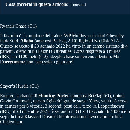
Cosa troverai in questo articolo:
mostra
Ryanair Chase (G1)
Il favorito è il campione del trainer WP Mullins, coi colori Cheveley
Park Stud,
Allaho
(antepost BetFlag 2.10) figlio di No Risk At All.
Questo soggetto il 23 gennaio 2022 ha vinto in un campo ristretto di 4
partenti, dietro di lui Fakir D’Oudairies. Corsa disputata a Thurles
(IRE) sui 4100 metri (G2), steeple-chase sul terreno allentato. Ma
Energumene
non starà solo a guardare!
Stayer’s Hurdle (G1)
Emerge la chance di
Flooring Porter
(antepost BetFlag 5/1), trainer
Gavin Cromwell, questo figlio del grande stayer Yates, vanta 18 corse
in carriera per 6 vittorie, 3 secondi posti ed 1 terzo. A Leopardstown
(IRE), il 28 dicembre 2021, è secondo in G1 sul tracciato di 4800 metri
siepi dietro a Klassical Dream, che ritrova come avversario anche a
Cheltenham.