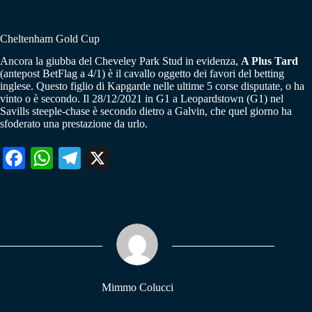
Cheltenham Gold Cup
Ancora la giubba del Cheveley Park Stud in evidenza,
A Plus Tard
(antepost BetFlag a 4/1) è il cavallo oggetto dei favori del betting
inglese. Questo figlio di Kapgarde nelle ultime 5 corse disputate, o ha
vinto o è secondo. Il 28/12/2021 in G1 a Leopardstown (G1) nel
Savills steeple-chase è secondo dietro a Galvin, che quel giorno ha
sfoderato una prestazione da urlo.
Fa
W
Te
X
ce
ha
le
bo
ts
gr
ok
A
a
pp
m
Mimmo Colucci