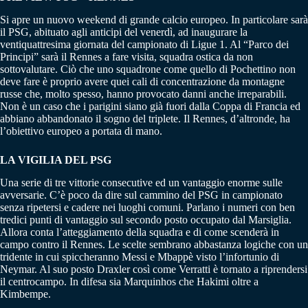
Si apre un nuovo weekend di grande calcio europeo. In particolare sarà
il PSG, abituato agli anticipi del venerdì, ad inaugurare la
ventiquattresima giornata del campionato di Ligue 1. Al “Parco dei
Principi” sarà il Rennes a fare visita, squadra ostica da non
sottovalutare. Ciò che uno squadrone come quello di Pochettino non
deve fare è proprio avere quei cali di concentrazione da montagne
russe che, molto spesso, hanno provocato danni anche irreparabili.
Non è un caso che i parigini siano già fuori dalla Coppa di Francia ed
abbiano abbandonato il sogno del triplete. Il Rennes, d’altronde, ha
l’obiettivo europeo a portata di mano.
LA VIGILIA DEL PSG
Una serie di tre vittorie consecutive ed un vantaggio enorme sulle
avversarie. C’è poco da dire sul cammino del PSG in campionato
senza ripetersi e cadere nei luoghi comuni. Parlano i numeri con ben
tredici punti di vantaggio sul secondo posto occupato dal Marsiglia.
Allora conta l’atteggiamento della squadra e di come scenderà in
campo contro il Rennes. Le scelte sembrano abbastanza logiche con un
tridente in cui spiccheranno Messi e Mbappè visto l’infortunio di
Neymar. Al suo posto Draxler così come Verratti è tornato a riprendersi
il centrocampo. In difesa sia Marquinhos che Hakimi oltre a
Kimbempe.