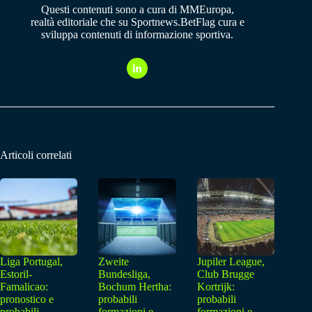
Questi contenuti sono a cura di MMEuropa,
realtà editoriale che su Sportnews.BetFlag cura e
sviluppa contenuti di informazione sportiva.
Articoli correlati
Liga Portugal,
Zweite
Jupiler League,
Estoril-
Bundesliga,
Club Brugge
Famalicao:
Bochum Hertha:
Kortrijk:
pronostico e
probabili
probabili
probabili
formazioni e
formazioni e