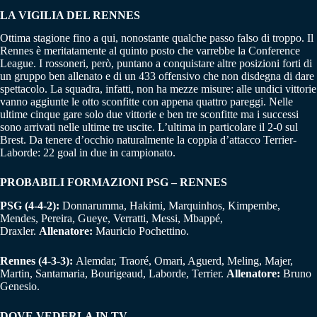
LA VIGILIA DEL RENNES
Ottima stagione fino a qui, nonostante qualche passo falso di troppo. Il
Rennes è meritatamente al quinto posto che varrebbe la Conference
League. I rossoneri, però, puntano a conquistare altre posizioni forti di
un gruppo ben allenato e di un 433 offensivo che non disdegna di dare
spettacolo. La squadra, infatti, non ha mezze misure: alle undici vittorie
vanno aggiunte le otto sconfitte con appena quattro pareggi. Nelle
ultime cinque gare solo due vittorie e ben tre sconfitte ma i successi
sono arrivati nelle ultime tre uscite. L’ultima in particolare il 2-0 sul
Brest. Da tenere d’occhio naturalmente la coppia d’attacco Terrier-
Laborde: 22 goal in due in campionato.
PROBABILI FORMAZIONI PSG – RENNES
PSG (4-4-2):
Donnarumma, Hakimi, Marquinhos, Kimpembe,
Mendes, Pereira, Gueye, Verratti, Messi, Mbappé,
Draxler.
Allenatore:
Mauricio Pochettino.
Rennes (4-3-3):
Alemdar, Traoré, Omari, Aguerd, Meling, Majer,
Martin, Santamaria, Bourigeaud, Laborde, Terrier.
Allenatore:
Bruno
Genesio.
DOVE VEDERLA IN TV