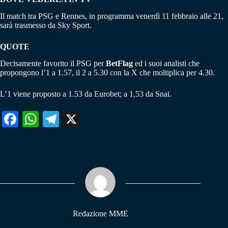
Il match tra PSG e Rennes, in programma venerdì 11 febbraio alle 21,
sarà trasmesso da Sky Sport.
QUOTE
Decisamente favorito il PSG per
BetFlag
ed i suoi analisti che
propongono l’1 a 1.57, il 2 a 5.30 con la X che moltiplica per 4.30.
L’1 viene proposto a 1.53 da Eurobet; a 1,53 da Snai.
Fa
W
Te
X
ce
ha
le
bo
ts
gr
ok
A
a
pp
m
Redazione MME