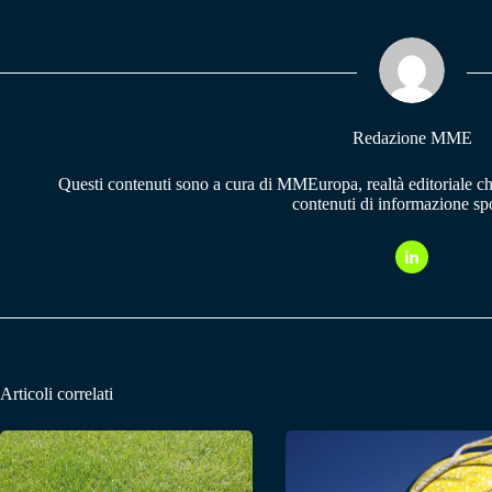
bo
ts
gr
ok
A
a
pp
m
Redazione MME
Questi contenuti sono a cura di MMEuropa, realtà editoriale c
contenuti di informazione spo
Articoli correlati