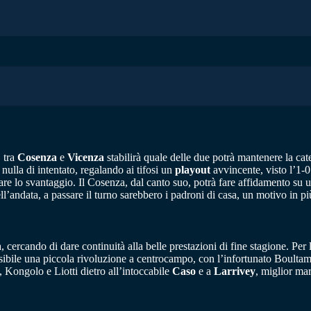
 tra
Cosenza
e
Vicenza
stabilirà quale delle due potrà mantenere la cat
nulla di intentato, regalando ai tifosi un
playout
avvincente, visto l’1-0
erare lo svantaggio. Il Cosenza, dal canto suo, potrà fare affidamento su
dell’andata, a passare il turno sarebbero i padroni di casa, un motivo in
 cercando di dare continuità alla belle prestazioni di fine stagione. Per 
ile una piccola rivoluzione a centrocampo, con l’infortunato Boultam 
, Kongolo e Liotti dietro all’intoccabile
Caso
e a
Larrivey
, miglior ma