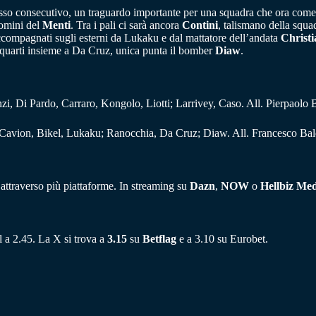
ccesso consecutivo, un traguardo importante per una squadra che ora com
 uomini del
Menti
. Tra i pali ci sarà ancora
Contini
, talismano della squa
ccompagnati sugli esterni da Lukaku e dal mattatore dell’andata
Christ
equarti insieme a Da Cruz, unica punta il bomber
Diaw
.
, Di Pardo, Carraro, Kongolo, Liotti; Larrivey, Caso. All. Pierpaolo B
Cavion, Bikel, Lukaku; Ranocchia, Da Cruz; Diaw. All. Francesco Bal
 attraverso più piattaforme. In streaming su
Dazn
,
NOW
o
Hellbiz Me
 a 2.45. La X si trova a
3.15
su
Betflag
e a 3.10 su Eurobet.