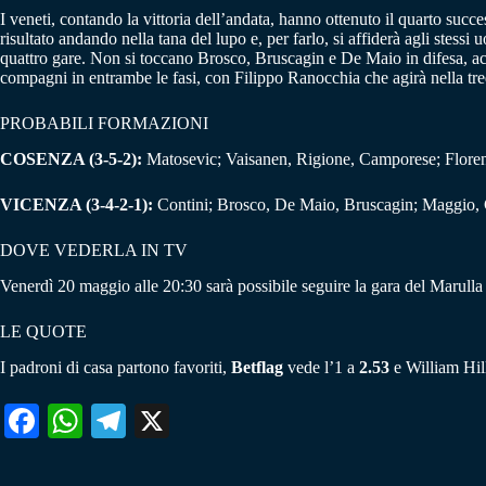
I veneti, contando la vittoria dell’andata, hanno ottenuto il quarto su
risultato andando nella tana del lupo e, per farlo, si affiderà agli stessi
quattro gare. Non si toccano Brosco, Bruscagin e De Maio in difesa, a
compagni in entrambe le fasi, con Filippo Ranocchia che agirà nella tr
PROBABILI FORMAZIONI
COSENZA (3-5-2):
Matosevic; Vaisanen, Rigione, Camporese; Florenzi
VICENZA (3-4-2-1):
Contini; Brosco, De Maio, Bruscagin; Maggio, 
DOVE VEDERLA IN TV
Venerdì 20 maggio alle 20:30 sarà possibile seguire la gara del Marulla
LE QUOTE
I padroni di casa partono favoriti,
Betflag
vede l’1 a
2.53
e William Hill
Fa
W
Te
X
ce
ha
le