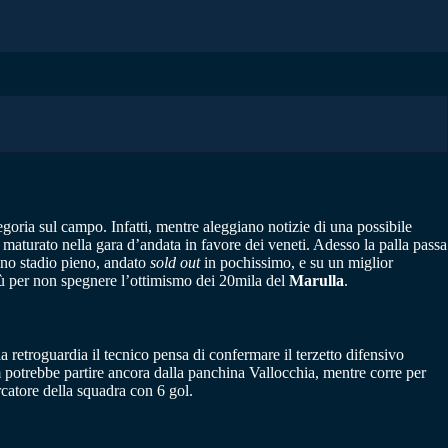
egoria sul campo. Infatti, mentre aleggiano notizie di una possibile
 maturato nella gara d’andata in favore dei veneti. Adesso la palla passa
 uno stadio pieno, andato
sold out
in pochissimo, e su un miglior
 più per non spegnere l’ottimismo dei 20mila del
Marulla
.
la retroguardia il tecnico pensa di confermare il terzetto difensivo
potrebbe partire ancora dalla panchina Vallocchia, mentre corre per
rcatore della squadra con 6 gol.