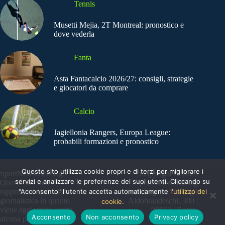
Tennis
Musetti Mejia, 2T Montreal: pronostico e
dove vederla
Fanta
Asta Fantacalcio 2026/27: consigli, strategie
e giocatori da comprare
Calcio
Jagiellonia Rangers, Europa League:
probabili formazioni e pronostico
Questo sito utilizza cookie propri e di terzi per migliorare i
SportNews.BetFlag -
Copyright © 2025
servizi e analizzare le preferenze dei suoi utenti. Cliccando su
Questo sito non
SportNews BetFlag
"Acconsento" l'utente accetta automaticamente
l'utilizzo dei
rappresenta una testata
Sede Legale: Via degli
giornalistica in quanto
Aldobrandeschi, 300 |
cookie.
viene aggiornato senza
00163 | Roma
Acconsento
Non acconsento
Privacy policy
alcuna periodicità