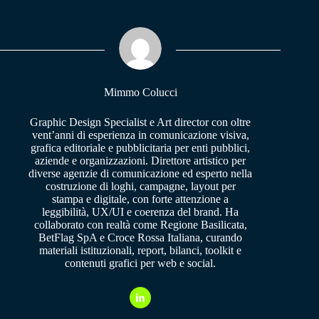
bo
ts
gr
ok
A
a
pp
m
Mimmo Colucci
Graphic Design Specialist e Art director con oltre
vent’anni di esperienza in comunicazione visiva,
grafica editoriale e pubblicitaria per enti pubblici,
aziende e organizzazioni. Direttore artistico per
diverse agenzie di comunicazione ed esperto nella
costruzione di loghi, campagne, layout per
stampa e digitale, con forte attenzione a
leggibilità, UX/UI e coerenza del brand. Ha
collaborato con realtà come Regione Basilicata,
BetFlag SpA e Croce Rossa Italiana, curando
materiali istituzionali, report, bilanci, toolkit e
contenuti grafici per web e social.