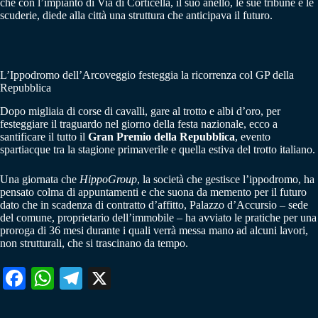
che con l’impianto di Via di Corticella, il suo anello, le sue tribune e le
scuderie, diede alla città una struttura che anticipava il futuro.
L’Ippodromo dell’Arcoveggio festeggia la ricorrenza col GP della
Repubblica
Dopo migliaia di corse di cavalli, gare al trotto e albi d’oro, per
festeggiare il traguardo nel giorno della festa nazionale, ecco a
santificare il tutto il
Gran Premio della Repubblica
, evento
spartiacque tra la stagione primaverile e quella estiva del trotto italiano.
Una giornata che
HippoGroup
, la società che gestisce l’ippodromo, ha
pensato colma di appuntamenti e che suona da memento per il futuro
dato che in scadenza di contratto d’affitto, Palazzo d’Accursio – sede
del comune, proprietario dell’immobile – ha avviato le pratiche per una
proroga di 36 mesi durante i quali verrà messa mano ad alcuni lavori,
non strutturali, che si trascinano da tempo.
Fa
W
Te
X
ce
ha
le