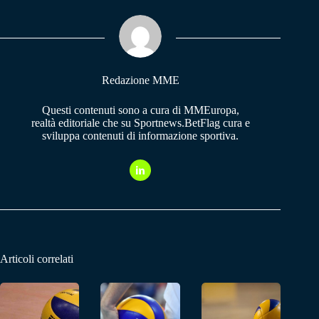
ok
A
a
pp
m
Redazione MME
Questi contenuti sono a cura di MMEuropa,
realtà editoriale che su Sportnews.BetFlag cura e
sviluppa contenuti di informazione sportiva.
Articoli correlati