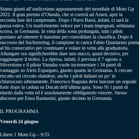
Siamo giunti all’undicesimo appuntamento del mondiale di Moto Gp
2022. Il gran premio d’Olanda, che si correrà ad Assen, apre la
seconda fase del campionato. Dopo i Paesi Bassi, infatti, ci sarà la
pausa estiva. Un trasferimento veloce per i team impegnati, settimana
scorsa, in Germania. In vista della sosta prolungata, tutti i piloti
puntano ad ottenere il massimo per consolidare la classifica. Dopo il
successo del Sachsenring, il campione in carica Fabio Quartararo punta
al bis consecutivo per continuare a volare in vetta alla graduatoria.
Allungare ora significherebbe dare uno stacco, quasi decisivo, per
raggiungere il trofeo. La ripresa, infatti, è prevista il 7 agosto a
Silverstone e il pilota Yamaha vuole incrementare i 34 punti di
vantaggio su Aleix Espargaro, giunto quarto in Germania. A cercare
riscatto sul circuito olandese, anche i piloti italiani un po’ in
chiaroscuro ultimamente. Francesco Bagnaia deve lanciare un segnale
forte dopo la caduta su Ducati dell’ultima gara. Sono 91 i punti di
ritardo dalla vetta ed è assolutamente obbligatorio vincere. Stesso
discorso per Enea Bastianini, giunto decimo in Germania.
IL PROGRAMMA
Venerdì 24 giugno
Libere 1 Moto Gp – 9:55