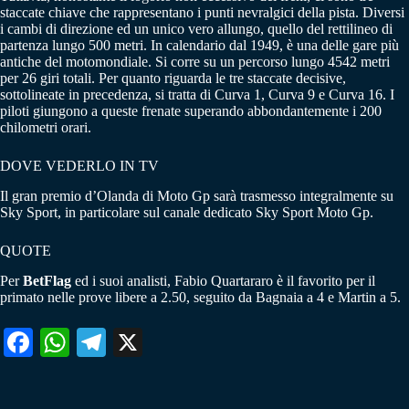
staccate chiave che rappresentano i punti nevralgici della pista. Diversi
i cambi di direzione ed un unico vero allungo, quello del rettilineo di
partenza lungo 500 metri. In calendario dal 1949, è una delle gare più
antiche del motomondiale. Si corre su un percorso lungo 4542 metri
per 26 giri totali. Per quanto riguarda le tre staccate decisive,
sottolineate in precedenza, si tratta di Curva 1, Curva 9 e Curva 16. I
piloti giungono a queste frenate superando abbondantemente i 200
chilometri orari.
DOVE VEDERLO IN TV
Il gran premio d’Olanda di Moto Gp sarà trasmesso integralmente su
Sky Sport, in particolare sul canale dedicato Sky Sport Moto Gp.
QUOTE
Per
BetFlag
ed i suoi analisti, Fabio Quartararo è il favorito per il
primato nelle prove libere a 2.50, seguito da Bagnaia a 4 e Martin a 5.
Fa
W
Te
X
ce
ha
le
bo
ts
gr