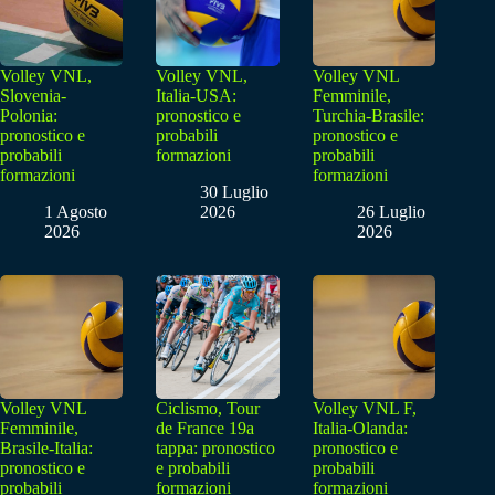
Volley VNL,
Volley VNL,
Volley VNL
Slovenia-
Italia-USA:
Femminile,
Polonia:
pronostico e
Turchia-Brasile:
pronostico e
probabili
pronostico e
probabili
formazioni
probabili
formazioni
formazioni
30 Luglio
1 Agosto
2026
26 Luglio
2026
2026
Volley VNL
Ciclismo, Tour
Volley VNL F,
Femminile,
de France 19a
Italia-Olanda:
Brasile-Italia:
tappa: pronostico
pronostico e
pronostico e
e probabili
probabili
probabili
formazioni
formazioni