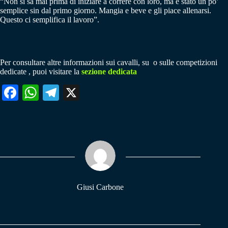
“Non si sa mai prima di iniziare a correre con loro, ma è stato un po’
semplice sin dal primo giorno. Mangia e beve e gli piace allenarsi.
Questo ci semplifica il lavoro”.
Per consultare altre informazioni sui cavalli, su o sulle competizioni
dedicate , puoi visitare la
sezione dedicata
Fa
W
Te
X
ce
ha
le
bo
ts
gr
ok
A
a
pp
m
Giusi Carbone