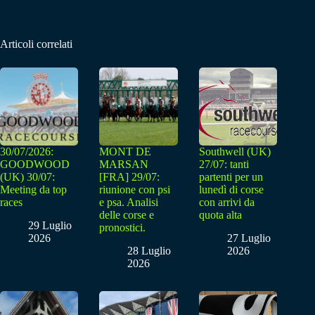
Articoli correlati
30/07/2026:
MONT DE
Southwell (UK)
GOODWOOD
MARSAN
27/07: tanti
(UK) 30/07:
[FRA] 29/07:
partenti per un
Meeting da top
riunione con psi
lunedì di corse
races
e psa. Analisi
con arrivi da
delle corse e
quota alta
29 Luglio
pronostici.
2026
27 Luglio
28 Luglio
2026
2026