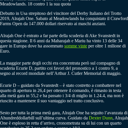
Meadowlands. 18 contro 1 la sua quota
Debutto in Usa strepitoso del vincitore del Derby Italiano del Trotto
2019, Alrajah One. Sabato al Meadowlands ha conquistato il Crawford
Farms Open da 147.000 dollari riservato ai maschi anziani.
Alrajah One è entrato a far parte della scuderia di Ake Svanstedt in
questa stagione. Il 6 anni da Maharajah e Mariu ha vinto 13 delle 34
gare in Europa dove ha assommato
somme vinte
per oltre 1 milione di
Euro.
La maggior parte degli occhi era concentrata però sul compagno di
scuderia Ecurie D, partito coi favori del pronostico a 1 contro 9, a
segno al record mondiale nell’Arthur J. Cutler Memorial di maggio.
Ecurie D – guidato da Svanstedt – è stato costretto a combattere nel
quarto di apertura in 26,4 per ottenere il comando, è rimasto in testa
alla metà gara in 55,2 e ha passato i 3/4 di miglio in 1.24.4, ma non è
riuscito a mantenere il suo vantaggio nel tratto conclusivo.
Sesto per tutta la prima metà gara, Alrajah One ha seguito l’avanzata di
Ahundreddollarbill sull’ultima curva. Guidato da
Dexter Dunn
, Alrajah
One è esploso in retta d’arrivo, cronometrata su di lui con un quarto