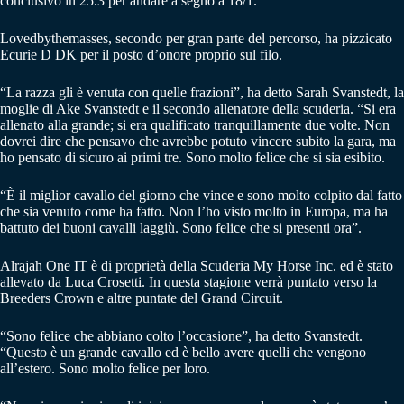
conclusivo in 25.3 per andare a segno a 18/1.
Lovedbythemasses, secondo per gran parte del percorso, ha pizzicato
Ecurie D DK per il posto d’onore proprio sul filo.
“La razza gli è venuta con quelle frazioni”, ha detto Sarah Svanstedt, la
moglie di Ake Svanstedt e il secondo allenatore della scuderia. “Si era
allenato alla grande; si era qualificato tranquillamente due volte. Non
dovrei dire che pensavo che avrebbe potuto vincere subito la gara, ma
ho pensato di sicuro ai primi tre. Sono molto felice che si sia esibito.
“È il miglior cavallo del giorno che vince e sono molto colpito dal fatto
che sia venuto come ha fatto. Non l’ho visto molto in Europa, ma ha
battuto dei buoni cavalli laggiù. Sono felice che si presenti ora”.
Alrajah One IT è di proprietà della Scuderia My Horse Inc. ed è stato
allevato da Luca Crosetti. In questa stagione verrà puntato verso la
Breeders Crown e altre puntate del Grand Circuit.
“Sono felice che abbiano colto l’occasione”, ha detto Svanstedt.
“Questo è un grande cavallo ed è bello avere quelli che vengono
all’estero. Sono molto felice per loro.