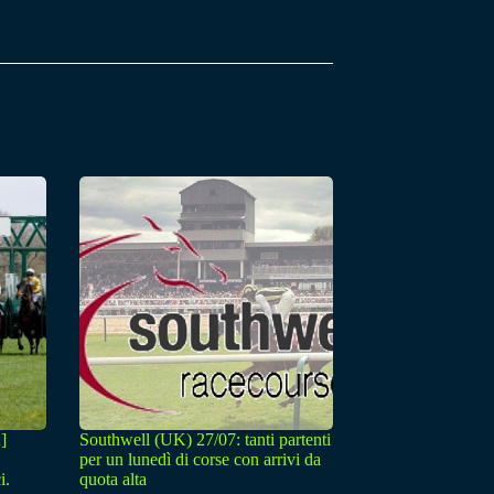
]
Southwell (UK) 27/07: tanti partenti
per un lunedì di corse con arrivi da
i.
quota alta