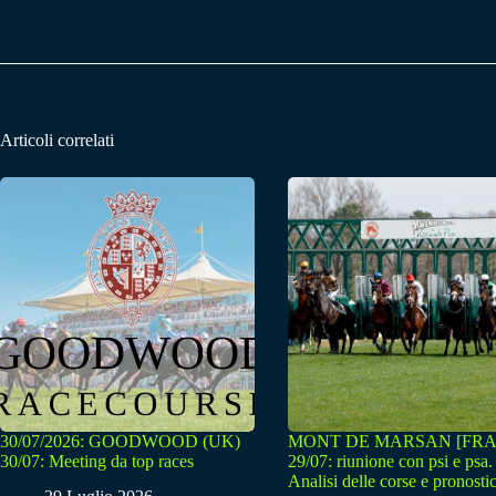
Articoli correlati
30/07/2026: GOODWOOD (UK)
MONT DE MARSAN [FRA
30/07: Meeting da top races
29/07: riunione con psi e psa.
Analisi delle corse e pronostic