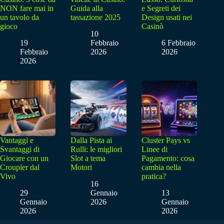
NON fare mai in
Guida alla
e Segreti dei
un tavolo da
tassazione 2025
Design usati nei
gioco
Casinò
10
19
Febbraio
6 Febbraio
Febbraio
2026
2026
2026
Vantaggi e
Dalla Pista ai
Cluster Pays vs
Svantaggi di
Rulli: le migliori
Linee di
Giocare con un
Slot a tema
Pagamento: cosa
Croupier dal
Motori
cambia nella
Vivo
pratica?
16
29
Gennaio
13
Gennaio
2026
Gennaio
2026
2026