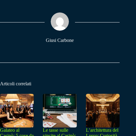
bo
ts
gr
ok
A
a
pp
m
Giusi Carbone
Articoli correlati
Galateo al
Le tasse sulle
L’architettura del
Casinò: 5 cose da
vincite al Casinò:
Lusso: Curiosità