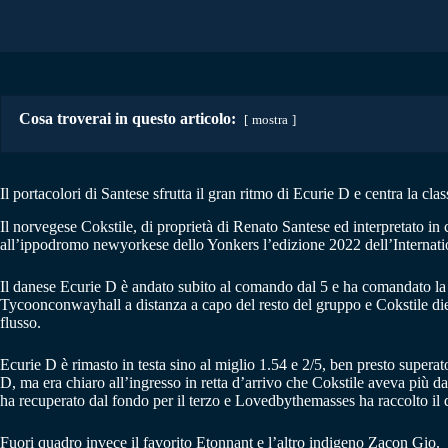
Cosa troverai in questo articolo:
mostra
Il portacolori di Santese sfrutta il gran ritmo di Ecurie D e centra la c
Il norvegese Cokstile, di proprietà di Renato Santese ed interpretato 
all’ippodromo newyorkese dello Yonkers l’edizione 2022 dell’Internation
Il danese Ecurie D è andato subito al comando dal 5 e ha comandato la c
Tycoonconwayhall a distanza a capo del resto del gruppo e Cokstile dietro
flusso.
Ecurie D è rimasto in testa sino al miglio 1.54 e 2/5, ben presto supera
D, ma era chiaro all’ingresso in retta d’arrivo che Cokstile aveva più 
ha recuperato dal fondo per il terzo e Lovedbythemasses ha raccolto il
Fuori quadro invece il favorito Etonnant e l’altro indigeno Zacon Gio.