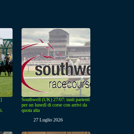
]
Southwell (UK) 27/07: tanti partenti
per un lunedì di corse con arrivi da
i.
quota alta
27 Luglio 2026