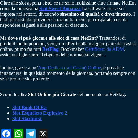
Oltre alle slot appena viste, ce ne sono moltissime altre firmate NetEnt
come la famosisima
Slot Sweet Bonanza
La software house si è
imposta nel settore, divenendo
sinonimo di qualità e divertimento
. I
titoli proposti dal provider spaziano tra i temi più disparati, così da
rispondere ai gusti e alle passioni di ciascuno.
Ma
dove si può giocare alle slot di casa NetEnt
? Trattandosi di
prodotti molto popolari, vengono offerti dalla maggior parte dei casinò
online, primo fra tutti
BetFlag
. Bookmaker
Certificato da ADM
,
assicura al giocatore il rispetto delle normative vigenti.
Inoltre, grazie a un’
App Dedicata sul Casinò Online
, è possibile
intrattenersi in qualsiasi momento della giornata, portando sempre con
sé le proprie slot preferite.
Scopri le altre
Slot Online più Giocate
del momento su BetFlag:
Slot Book Of Ra
Slot Esqueleto Explosivo 2
Slot Starburst
Fa
W
Te
X