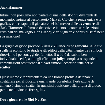
Jack Hammer
Infine, non possiamo non parlare di una delle slot più divertenti del
momento, ispirata al personaggio Marvel. Ciò che la rende unica è la
grafica, che catapulta il giocatore nel bel mezzo delle
avventure di
Jack Hammer
. Il famoso detective è intento a contrastare le azioni
criminali del malvagio Don Crabby e tra vignette e bonus riuscirà nella
sua missione!
La griglia di gioco prevede
5 rulli e 25 linee di pagamento
. Alle sue
spalle si scorgono le strade e gli edifici della città, mentre tra i simboli
ritroviamo i personaggi del fumetto. Il
wild
è da subito ben
individuabile ed è, a tutti gli effetti, un
jolly
: completa o espande le
combinazioni sostituendosi ai vari simboli, eccezion fatta per lo
scatter
.
Quest’ultimo è rappresentato da una bomba pronta a detonare e
costituisce per il giocatore una grande possibilità: l’estrazione di
almeno 5 simboli scatter, in qualsiasi posizione della griglia di gioco,
permette di vincere
free spins
.
Dove giocare alle Slot NetEnt