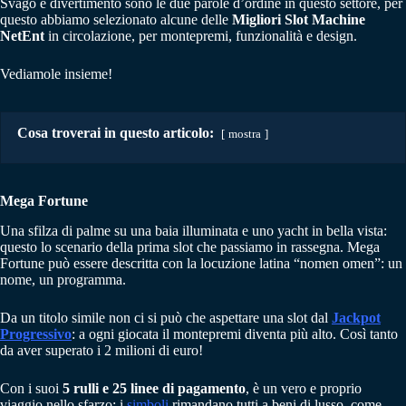
Svago e divertimento sono le due parole d’ordine in questo settore, per
questo abbiamo selezionato alcune delle
M
igliori Slot Machine
NetEnt
in circolazione, per montepremi, funzionalità e design.
Vediamole insieme!
Cosa troverai in questo articolo:
mostra
Mega Fortune
Una sfilza di palme su una baia illuminata e uno yacht in bella vista:
questo lo scenario della prima slot che passiamo in rassegna. Mega
Fortune può essere descritta con la locuzione latina “nomen omen”: un
nome, un programma.
Da un titolo simile non ci si può che aspettare una slot dal
J
ackpot
Progressivo
: a ogni giocata il montepremi diventa più alto. Così tanto
da aver superato i 2 milioni di euro!
Con i suoi
5 rulli e 25 linee di pagamento
, è un vero e proprio
viaggio nello sfarzo: i
simboli
rimandano tutti a beni di lusso, come