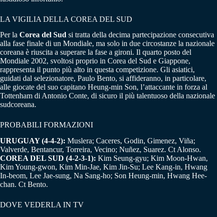
LA VIGILIA DELLA COREA DEL SUD
Per la
Corea del Sud
si tratta della decima partecipazione consecutiva
alla fase finale di un Mondiale, ma solo in due circostanze la nazionale
coreana è riuscita a superare la fase a gironi. Il quarto posto del
Mondiale 2002, svoltosi proprio in Corea del Sud e Giappone,
rappresenta il punto più alto in questa competizione. Gli asiatici,
guidati dal selezionatore, Paulo Bento, si affideranno, in particolare,
alle giocate del suo capitano Heung-min Son, l’attaccante in forza al
Tottenham di Antonio Conte, di sicuro il più talentuoso della nazionale
sudcoreana.
PROBABILI FORMAZIONI
URUGUAY (4-4-2):
Muslera; Caceres, Godin, Gimenez, Viña;
Valverde, Bentancur, Torreira, Vecino; Nuñez, Suarez. Ct Alonso.
COREA DEL SUD (4-2-3-1):
Kim Seung-gyu; Kim Moon-Hwan,
Kim Young-gwon, Kim Min-Jae, Kim Jin-Su; Lee Kang-in, Hwang
In-beom, Lee Jae-sung, Na Sang-ho; Son Heung-min, Hwang Hee-
chan. Ct Bento.
DOVE VEDERLA IN TV