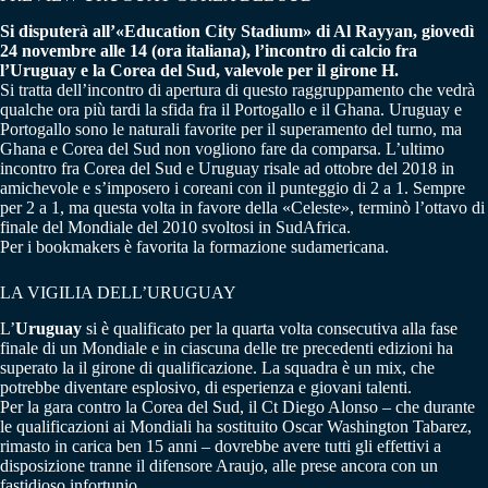
Si disputerà all’«Education City Stadium» di Al Rayyan, giovedì
24 novembre alle 14 (ora italiana), l’incontro di calcio fra
l’Uruguay e la Corea del Sud, valevole per il girone H.
Si tratta dell’incontro di apertura di questo raggruppamento che vedrà
qualche ora più tardi la sfida fra il Portogallo e il Ghana. Uruguay e
Portogallo sono le naturali favorite per il superamento del turno, ma
Ghana e Corea del Sud non vogliono fare da comparsa. L’ultimo
incontro fra Corea del Sud e Uruguay risale ad ottobre del 2018 in
amichevole e s’imposero i coreani con il punteggio di 2 a 1. Sempre
per 2 a 1, ma questa volta in favore della «Celeste», terminò l’ottavo di
finale del Mondiale del 2010 svoltosi in SudAfrica.
Per i bookmakers è favorita la formazione sudamericana.
LA VIGILIA DELL’URUGUAY
L’
Uruguay
si è qualificato per la quarta volta consecutiva alla fase
finale di un Mondiale e in ciascuna delle tre precedenti edizioni ha
superato la il girone di qualificazione. La squadra è un mix, che
potrebbe diventare esplosivo, di esperienza e giovani talenti.
Per la gara contro la Corea del Sud, il Ct Diego Alonso – che durante
le qualificazioni ai Mondiali ha sostituito Oscar Washington Tabarez,
rimasto in carica ben 15 anni – dovrebbe avere tutti gli effettivi a
disposizione tranne il difensore Araujo, alle prese ancora con un
fastidioso infortunio.