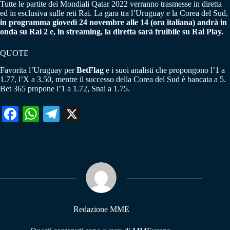
Tutte le partite dei Mondiali Qatar 2022 verranno trasmesse in diretta
ed in esclusiva sulle reti Rai. La gara tra l’Uruguay e la Corea del Sud,
in programma giovedì 24 novembre alle 14 (ora italiana) andrà in
onda su Rai 2 e, in streaming, la diretta sarà fruibile su Rai Play.
QUOTE
Favorita l’Uruguay per
BetFlag
e i suoi analisti che propongono l’1 a
1.77, l’X a 3.50, mentre il successo della Corea del Sud è bancata a 5.
Bet 365 propone l’1 a 1.72, Snai a 1.75.
Fa
W
Te
X
ce
ha
le
bo
ts
gr
ok
A
a
pp
m
Redazione MME