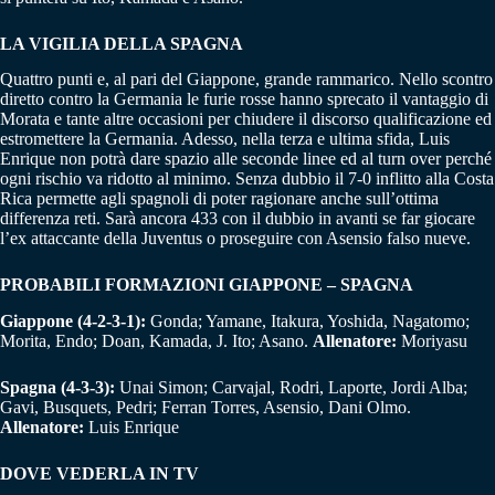
LA VIGILIA DELLA SPAGNA
Quattro punti e, al pari del Giappone, grande rammarico. Nello scontro
diretto contro la Germania le furie rosse hanno sprecato il vantaggio di
Morata e tante altre occasioni per chiudere il discorso qualificazione ed
estromettere la Germania. Adesso, nella terza e ultima sfida, Luis
Enrique non potrà dare spazio alle seconde linee ed al turn over perché
ogni rischio va ridotto al minimo. Senza dubbio il 7-0 inflitto alla Costa
Rica permette agli spagnoli di poter ragionare anche sull’ottima
differenza reti. Sarà ancora 433 con il dubbio in avanti se far giocare
l’ex attaccante della Juventus o proseguire con Asensio falso nueve.
PROBABILI FORMAZIONI GIAPPONE – SPAGNA
Giappone (4-2-3-1):
Gonda; Yamane, Itakura, Yoshida, Nagatomo;
Morita, Endo; Doan, Kamada, J. Ito; Asano.
Allenatore:
Moriyasu
Spagna (4-3-3):
Unai Simon; Carvajal, Rodri, Laporte, Jordi Alba;
Gavi, Busquets, Pedri; Ferran Torres, Asensio, Dani Olmo.
Allenatore:
Luis Enrique
DOVE VEDERLA IN TV