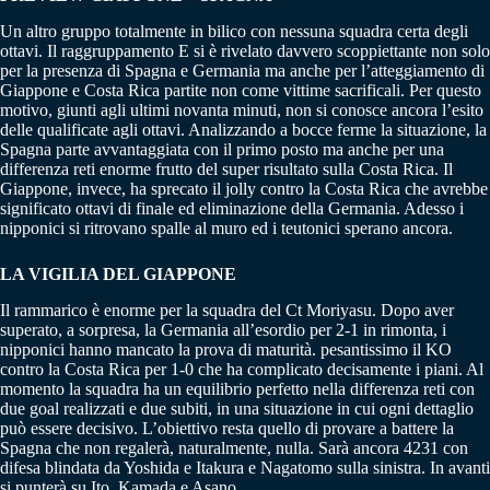
Un altro gruppo totalmente in bilico con nessuna squadra certa degli
ottavi. Il raggruppamento E si è rivelato davvero scoppiettante non solo
per la presenza di Spagna e Germania ma anche per l’atteggiamento di
Giappone e Costa Rica partite non come vittime sacrificali. Per questo
motivo, giunti agli ultimi novanta minuti, non si conosce ancora l’esito
delle qualificate agli ottavi. Analizzando a bocce ferme la situazione, la
Spagna parte avvantaggiata con il primo posto ma anche per una
differenza reti enorme frutto del super risultato sulla Costa Rica. Il
Giappone, invece, ha sprecato il jolly contro la Costa Rica che avrebbe
significato ottavi di finale ed eliminazione della Germania. Adesso i
nipponici si ritrovano spalle al muro ed i teutonici sperano ancora.
LA VIGILIA DEL GIAPPONE
Il rammarico è enorme per la squadra del Ct Moriyasu. Dopo aver
superato, a sorpresa, la Germania all’esordio per 2-1 in rimonta, i
nipponici hanno mancato la prova di maturità. pesantissimo il KO
contro la Costa Rica per 1-0 che ha complicato decisamente i piani. Al
momento la squadra ha un equilibrio perfetto nella differenza reti con
due goal realizzati e due subiti, in una situazione in cui ogni dettaglio
può essere decisivo. L’obiettivo resta quello di provare a battere la
Spagna che non regalerà, naturalmente, nulla. Sarà ancora 4231 con
difesa blindata da Yoshida e Itakura e Nagatomo sulla sinistra. In avanti
si punterà su Ito, Kamada e Asano.