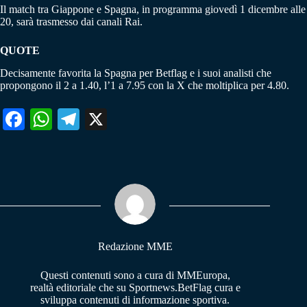
Il match tra Giappone e Spagna, in programma giovedì 1 dicembre alle
20, sarà trasmesso dai canali Rai.
QUOTE
Decisamente favorita la Spagna per Betflag e i suoi analisti che
propongono il 2 a 1.40, l’1 a 7.95 con la X che moltiplica per 4.80.
Fa
W
Te
X
ce
ha
le
bo
ts
gr
ok
A
a
pp
m
Redazione MME
Questi contenuti sono a cura di MMEuropa,
realtà editoriale che su Sportnews.BetFlag cura e
sviluppa contenuti di informazione sportiva.