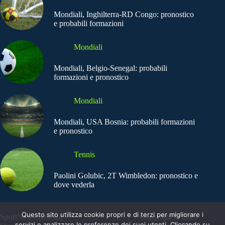
Mondiali, Inghilterra-RD Congo: pronostico
e probabili formazioni
Mondiali
Mondiali, Belgio-Senegal: probabili
formazioni e pronostico
Mondiali
Mondiali, USA Bosnia: probabili formazioni
e pronostico
Tennis
Paolini Golubic, 2T Wimbledon: pronostico e
dove vederla
Questo sito utilizza cookie propri e di terzi per migliorare i
SportNews.BetFlag -
Copyright © 2025
servizi e analizzare le preferenze dei suoi utenti. Cliccando su