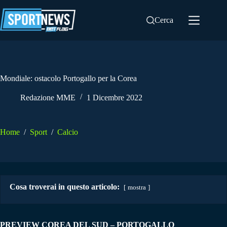
Salta
al
Cerca
contenuto
Mondiale: ostacolo Portogallo per la Corea
Redazione MME
1 Dicembre 2022
Home
/
Sport
/
Calcio
Cosa troverai in questo articolo:
mostra
PREVIEW COREA DEL SUD – PORTOGALLO