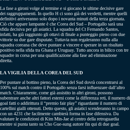
La fase a gironi volge al termine e si giocano le ultime decisive gare
dei raggruppamenti. In quello H ci sono già dei verdetti, mentre quelli
definitivi arriveranno solo dopo i novanta minuti della terza giornata.
Ciò che appare lampante è che Corea del Sud – Portogallo sarà una
sfida decisiva per gli asiatici. La squadra del Ct Fernando Santos,
infatti, ha già raggiunto gli ottavi di finale a punteggio pieno con due
vittorie su due gare disputate. Tuttavia non regaleranno nulla alla
squadra coreana che deve puntare a vincere e sperare in un risultato
positivo nella sfida tra Ghana e Uruguay. Tutto ancora in bilico con tre
squadre in corsa per una qualificazione alla fase ad eliminazione
diretta.
LA VIGILIA DELLA COREA DEL SUD
Per puntare al bottino pieno, la Corea del Sud dovrà concentrarsi al
100% sul match contro il Portogallo senza farsi influenzare dall’altro
match. Chiaramente, come già assistito in altri gironi, possono
subentrare anche altri fattori esterni come la differenza reti, il numero di
goal fatti o addirittura il “premio fair play” riguardante il numero di
cartellini gialli ottenuti. Detto questo, gli asiatici scenderanno in campo
con un 4231 che facilmente cambierà forma in fase difensiva. Da
valutare le condizioni di Kim Min-Jae al centro della retroguardia
mentre si punta tanto su Cho Gue-sung autore fin qui di due goal.