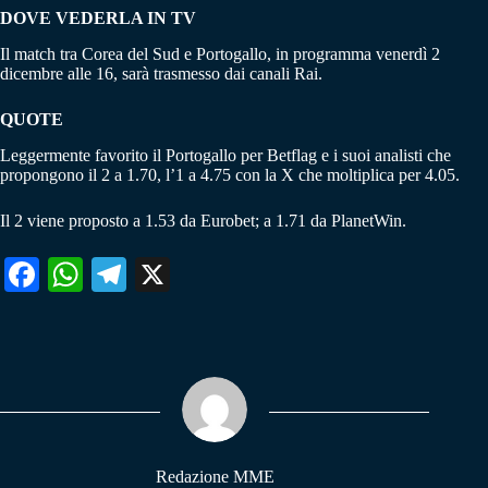
DOVE VEDERLA IN TV
Il match tra Corea del Sud e Portogallo, in programma venerdì 2
dicembre alle 16, sarà trasmesso dai canali Rai.
QUOTE
Leggermente favorito il Portogallo per Betflag e i suoi analisti che
propongono il 2 a 1.70, l’1 a 4.75 con la X che moltiplica per 4.05.
Il 2 viene proposto a 1.53 da Eurobet; a 1.71 da PlanetWin.
Fa
W
Te
X
ce
ha
le
bo
ts
gr
ok
A
a
pp
m
Redazione MME