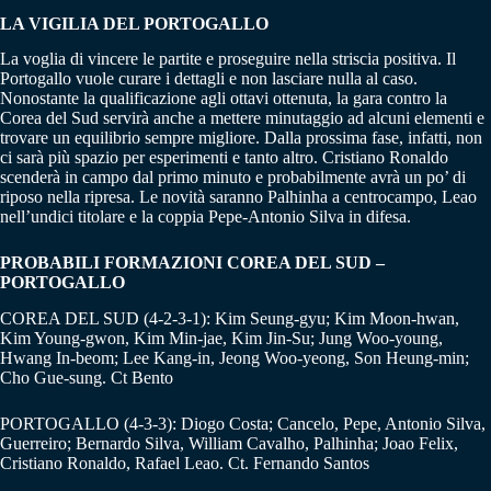
LA VIGILIA DEL PORTOGALLO
La voglia di vincere le partite e proseguire nella striscia positiva. Il
Portogallo vuole curare i dettagli e non lasciare nulla al caso.
Nonostante la qualificazione agli ottavi ottenuta, la gara contro la
Corea del Sud servirà anche a mettere minutaggio ad alcuni elementi e
trovare un equilibrio sempre migliore. Dalla prossima fase, infatti, non
ci sarà più spazio per esperimenti e tanto altro. Cristiano Ronaldo
scenderà in campo dal primo minuto e probabilmente avrà un po’ di
riposo nella ripresa. Le novità saranno Palhinha a centrocampo, Leao
nell’undici titolare e la coppia Pepe-Antonio Silva in difesa.
PROBABILI FORMAZIONI COREA DEL SUD –
PORTOGALLO
COREA DEL SUD (4-2-3-1): Kim Seung-gyu; Kim Moon-hwan,
Kim Young-gwon, Kim Min-jae, Kim Jin-Su; Jung Woo-young,
Hwang In-beom; Lee Kang-in, Jeong Woo-yeong, Son Heung-min;
Cho Gue-sung. Ct Bento
PORTOGALLO (4-3-3): Diogo Costa; Cancelo, Pepe, Antonio Silva,
Guerreiro; Bernardo Silva, William Cavalho, Palhinha; Joao Felix,
Cristiano Ronaldo, Rafael Leao. Ct. Fernando Santos