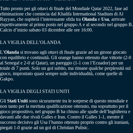
Tutto pronto per gli ottavi di finale del Mondiale Qatar 2022, fase ad
eliminazione che comincia dal Khalifa International Stadium di Al
Rayyan, che ospiterà l’interessante sfida tra
Olanda
e
Usa
, arrivate
rispettivamente al primo posto nel gruppo A e al secondo nel gruppo B.
Calcio d’inizio sabato 03 dicembre alle ore 16:00.
LA VIGILIA DELL’OLANDA
L’
Olanda
si trovano agli ottavi di finale grazie ad un girone giocato
con equilibrio e continuità. Gli orange hanno ottenuto due vittorie (2-0
al Senegal e 2-0 al Qatar), un pareggio (1-1 con l’Ecuador) per un
totale di 7 punti. Solo un gol subito, ma rimane qualche perplessità sul
gioco, improntato quasi sempre sulle individualità, come quelle di
Gakpo.
LA VIGILIA DEGLI STATI UNITI
Gli
Stati Uniti
sono sicuramente tra le sorprese di questo mondiale e
non tanto per la meritata qualificazione ottenuto, ma soprattutto per il
gioco propositivo, nel gruppo B ha chiuso alle spalle dell’Inghilterra e
davanti alle due rivali Galles e Iran. Contro il Galles 1-1, mentre il
successo decisivo gli Usa l’hanno ottenuto proprio contro gli iraniani,
piegati 1-0 grazie ad un gol di Christian Pulisic.