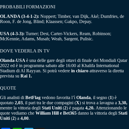
PROBABILI FORMAZIONI
OLANDA (3-4-1-2):
Noppert; Timber, van Dijk, Aké; Dumfries, de
Roon, F. de Jong, Blind; Klaassen; Gakpo, Depay.
USA (4-3-3):
Turner; Dest, Carter-Vickers, Ream, Robinson;
McKennie, Adams, Musah; Weah, Sargent, Pulisic.
DOVE VEDERLA IN TV
Olanda-USA
è una delle gare degli ottavi di finale dei Mondiali Qatar
2022 ed è in programma sabato alle 16:00 al Khalifa International
Stadium di Al Rayyan. Si potrà vedere
in chiaro
attraverso la diretta
prevista su
Rai 1.
QUOTE
Gli analisti di
BetFlag
vedono favorita l’ì
Olanda
, il segno (
1
) è
quotato
2,03
, il pari tra le due compagini (
X
) si trova a lavagna a
3,30,
mentre la vittoria degli
Stati Uniti
(
2
) è pagata
4,20.
Attenzionando le
quote vediamo che
William Hill e Bet365
danno la vittoria degli
Stati
Uniti
(
2
) a
4,00
.