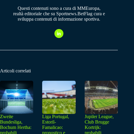
Questi contenuti sono a cura di MMEuropa,
realtà editoriale che su Sportnews.BetFlag cura e
sviluppa contenuti di informazione sportiva.
Articoli correlati
Zweite
Liga Portugal,
Jupiler League,
Bundesliga,
Estoril-
Club Brugge
Bochum Hertha:
Famalicao:
Kortrijk:
probabili
pronostico e
probabili