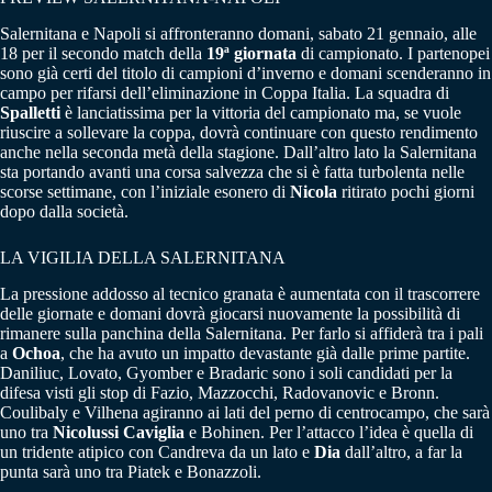
Salernitana e Napoli si affronteranno domani, sabato 21 gennaio, alle
18 per il secondo match della
19ª giornata
di campionato. I partenopei
sono già certi del titolo di campioni d’inverno e domani scenderanno in
campo per rifarsi dell’eliminazione in Coppa Italia. La squadra di
Spalletti
è lanciatissima per la vittoria del campionato ma, se vuole
riuscire a sollevare la coppa, dovrà continuare con questo rendimento
anche nella seconda metà della stagione. Dall’altro lato la Salernitana
sta portando avanti una corsa salvezza che si è fatta turbolenta nelle
scorse settimane, con l’iniziale esonero di
Nicola
ritirato pochi giorni
dopo dalla società.
LA VIGILIA DELLA SALERNITANA
La pressione addosso al tecnico granata è aumentata con il trascorrere
delle giornate e domani dovrà giocarsi nuovamente la possibilità di
rimanere sulla panchina della Salernitana. Per farlo si affiderà tra i pali
a
Ochoa
, che ha avuto un impatto devastante già dalle prime partite.
Daniliuc, Lovato, Gyomber e Bradaric sono i soli candidati per la
difesa visti gli stop di Fazio, Mazzocchi, Radovanovic e Bronn.
Coulibaly e Vilhena agiranno ai lati del perno di centrocampo, che sarà
uno tra
Nicolussi
Caviglia
e Bohinen. Per l’attacco l’idea è quella di
un tridente atipico con Candreva da un lato e
Dia
dall’altro, a far la
punta sarà uno tra Piatek e Bonazzoli.