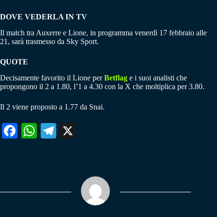
DOVE VEDERLA IN TV
Il match tra Auxerre e Lione, in programma venerdì 17 febbraio alle
21, sarà trasmesso da Sky Sport.
QUOTE
Decisamente favorito il Lione per
Betflag
e i suoi analisti che
propongono il 2 a 1.80, l’1 a 4.30 con la X che moltiplica per 3.80.
Il 2 viene proposto a 1.77 da Snai.
Fa
W
Te
X
ce
ha
le
bo
ts
gr
ok
A
a
pp
m