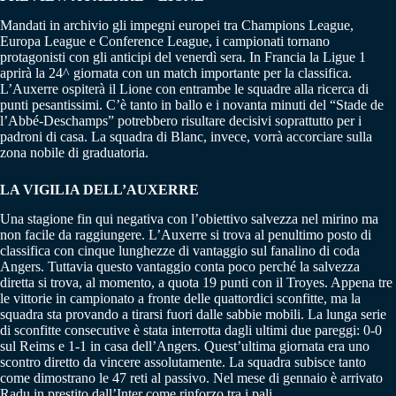
Mandati in archivio gli impegni europei tra Champions League,
Europa League e Conference League, i campionati tornano
protagonisti con gli anticipi del venerdì sera. In Francia la Ligue 1
aprirà la 24^ giornata con un match importante per la classifica.
L’Auxerre ospiterà il Lione con entrambe le squadre alla ricerca di
punti pesantissimi. C’è tanto in ballo e i novanta minuti del “Stade de
l’Abbé-Deschamps” potrebbero risultare decisivi soprattutto per i
padroni di casa. La squadra di Blanc, invece, vorrà accorciare sulla
zona nobile di graduatoria.
LA VIGILIA DELL’AUXERRE
Una stagione fin qui negativa con l’obiettivo salvezza nel mirino ma
non facile da raggiungere. L’Auxerre si trova al penultimo posto di
classifica con cinque lunghezze di vantaggio sul fanalino di coda
Angers. Tuttavia questo vantaggio conta poco perché la salvezza
diretta si trova, al momento, a quota 19 punti con il Troyes. Appena tre
le vittorie in campionato a fronte delle quattordici sconfitte, ma la
squadra sta provando a tirarsi fuori dalle sabbie mobili. La lunga serie
di sconfitte consecutive è stata interrotta dagli ultimi due pareggi: 0-0
sul Reims e 1-1 in casa dell’Angers. Quest’ultima giornata era uno
scontro diretto da vincere assolutamente. La squadra subisce tanto
come dimostrano le 47 reti al passivo. Nel mese di gennaio è arrivato
Radu in prestito dall’Inter come rinforzo tra i pali.