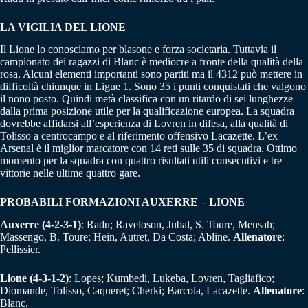
LA VIGILIA DEL LIONE
Il Lione lo conosciamo per blasone e forza societaria. Tuttavia il
campionato dei ragazzi di Blanc è mediocre a fronte della qualità della
rosa. Alcuni elementi importanti sono partiti ma il 4312 può mettere in
difficoltà chiunque in Ligue 1. Sono 35 i punti conquistati che valgono
il nono posto. Quindi metà classifica con un ritardo di sei lunghezze
dalla prima posizione utile per la qualificazione europea. La squadra
dovrebbe affidarsi all’esperienza di Lovren in difesa, alla qualità di
Tolisso a centrocampo e al riferimento offensivo Lacazette. L’ex
Arsenal è il miglior marcatore con 14 reti sulle 35 di squadra. Ottimo
momento per la squadra con quattro risultati utili consecutivi e tre
vittorie nelle ultime quattro gare.
PROBABILI FORMAZIONI AUXERRE – LIONE
Auxerre (4-2-3-1)
: Radu; Raveloson, Jubal, S. Toure, Mensah;
Massengo, B. Toure; Hein, Autret, Da Costa; Abline.
Allenatore
:
Pellissier.
Lione (4-3-1-2)
: Lopes; Kumbedi, Lukeba, Lovren, Tagliafico;
Diomande, Tolisso, Caqueret; Cherki; Barcola, Lacazette.
Allenatore
:
Blanc.