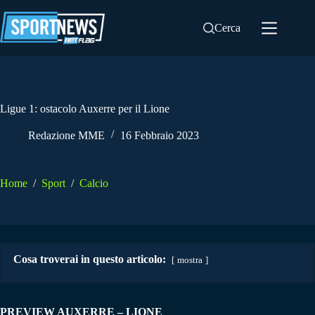
Salta
al
Cerca
contenuto
Ligue 1: ostacolo Auxerre per il Lione
Redazione MME
16 Febbraio 2023
Home
/
Sport
/
Calcio
Cosa troverai in questo articolo:
mostra
PREVIEW AUXERRE – LIONE