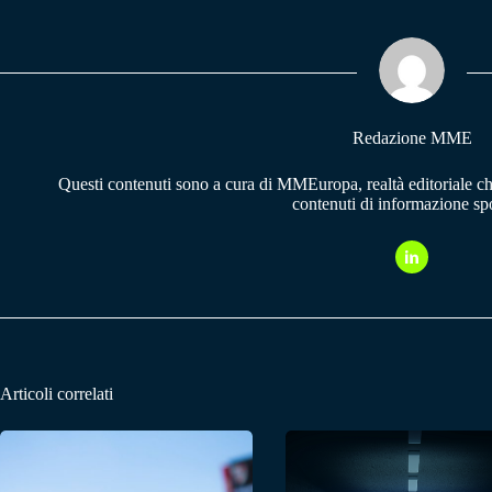
bo
ts
gr
ok
A
a
pp
m
Redazione MME
Questi contenuti sono a cura di MMEuropa, realtà editoriale c
contenuti di informazione spo
Articoli correlati