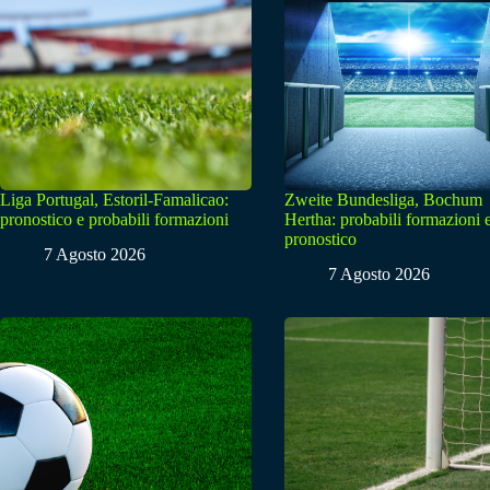
Liga Portugal, Estoril-Famalicao:
Zweite Bundesliga, Bochum
pronostico e probabili formazioni
Hertha: probabili formazioni 
pronostico
7 Agosto 2026
7 Agosto 2026