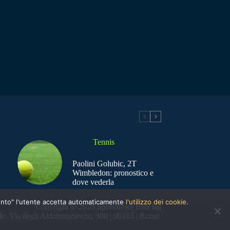
Tennis
Paolini Golubic, 2T
Wimbledon: pronostico e
dove vederla
nsento" l'utente accetta automaticamente
l'utilizzo dei cookie.
Copyright © 2025 SportNews BetFlag
e: Via degli Aldobrandeschi, 300 | 00163 | Roma