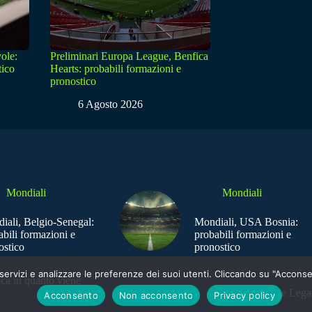
ole:
Preliminari Europa League, Benfica
tico
Hearts: probabili formazioni e
pronostico
6 Agosto 2026
Mondiali
Mondiali
iali, Belgio-Senegal:
Mondiali, USA Bosnia:
abili formazioni e
probabili formazioni e
ostico
pronostico
e i servizi e analizzare le preferenze dei suoi utenti. Cliccando su "Acco
ica in quanto viene
Sede Legal
Acconsento
Non acconsento
Privacy policy