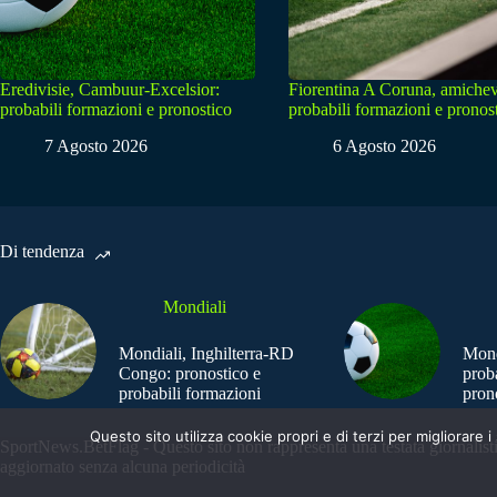
Eredivisie, Cambuur-Excelsior:
Fiorentina A Coruna, amichev
probabili formazioni e pronostico
probabili formazioni e pronos
7 Agosto 2026
6 Agosto 2026
Di tendenza
Mondiali
Mondiali, Inghilterra-RD
Mond
Congo: pronostico e
prob
probabili formazioni
pron
Questo sito utilizza cookie propri e di terzi per migliorar
SportNews.BetFlag - Questo sito non rappresenta una testata giornalist
aggiornato senza alcuna periodicità