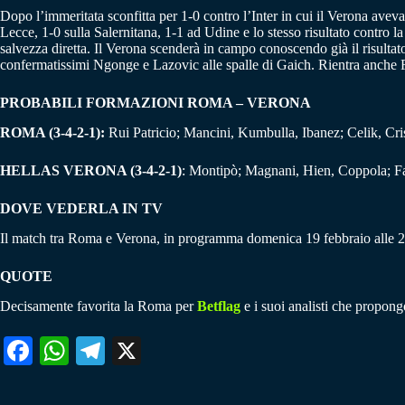
Dopo l’immeritata sconfitta per 1-0 contro l’Inter in cui il Verona aveva 
Lecce, 1-0 sulla Salernitana, 1-1 ad Udine e lo stesso risultato contro l
salvezza diretta. Il Verona scenderà in campo conoscendo già il risultat
confermatissimi Ngonge e Lazovic alle spalle di Gaich. Rientra anche F
PROBABILI FORMAZIONI ROMA – VERONA
ROMA (3-4-2-1):
Rui Patricio; Mancini, Kumbulla, Ibanez; Celik, Cris
HELLAS VERONA (3-4-2-1)
: Montipò; Magnani, Hien, Coppola; F
DOVE VEDERLA IN TV
Il match tra Roma e Verona, in programma domenica 19 febbraio alle 
QUOTE
Decisamente favorita la Roma per
Betflag
e i suoi analisti che propong
Fa
W
Te
X
ce
ha
le