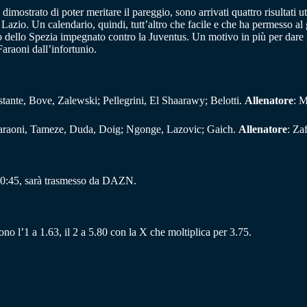
dimostrato di poter meritare il pareggio, sono arrivati quattro risultati 
a Lazio. Un calendario, quindi, tutt’altro che facile e che ha permesso al
o dello Spezia impegnato contro la Juventus. Un motivo in più per dare i
araoni dall’infortunio.
tante, Bove, Zalewski; Pellegrini, El Shaarawy; Belotti.
Allenatore
: 
araoni, Tameze, Duda, Doig; Ngonge, Lazovic; Gaich.
Allenatore
: Za
20:45, sarà trasmesso da DAZN.
ono l’1 a 1.63, il 2 a 5.80 con la X che moltiplica per 3.75.