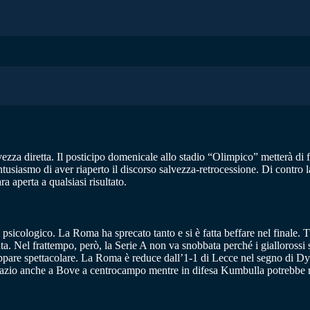
vezza diretta. Il posticipo domenicale allo stadio “Olimpico” metterà di
entusiasmo di aver riaperto il discorso salvezza-retrocessione. Di contro 
ra aperta a qualsiasi risultato.
sicologico. La Roma ha sprecato tanto e si è fatta beffare nel finale. T
onta. Nel frattempo, però, la Serie A non va snobbata perché i gialloros
pare spettacolare. La Roma è reduce dall’1-1 di Lecce nel segno di Dyba
pazio anche a Bove a centrocampo mentre in difesa Kumbulla potrebbe ri