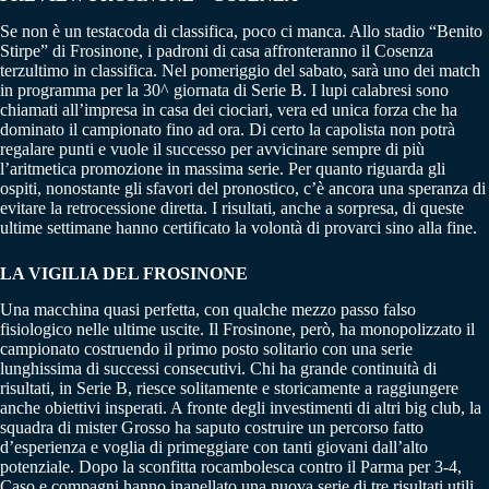
Se non è un testacoda di classifica, poco ci manca. Allo stadio “Benito
Stirpe” di Frosinone, i padroni di casa affronteranno il Cosenza
terzultimo in classifica. Nel pomeriggio del sabato, sarà uno dei match
in programma per la 30^ giornata di Serie B. I lupi calabresi sono
chiamati all’impresa in casa dei ciociari, vera ed unica forza che ha
dominato il campionato fino ad ora. Di certo la capolista non potrà
regalare punti e vuole il successo per avvicinare sempre di più
l’aritmetica promozione in massima serie. Per quanto riguarda gli
ospiti, nonostante gli sfavori del pronostico, c’è ancora una speranza di
evitare la retrocessione diretta. I risultati, anche a sorpresa, di queste
ultime settimane hanno certificato la volontà di provarci sino alla fine.
LA VIGILIA DEL FROSINONE
Una macchina quasi perfetta, con qualche mezzo passo falso
fisiologico nelle ultime uscite. Il Frosinone, però, ha monopolizzato il
campionato costruendo il primo posto solitario con una serie
lunghissima di successi consecutivi. Chi ha grande continuità di
risultati, in Serie B, riesce solitamente e storicamente a raggiungere
anche obiettivi insperati. A fronte degli investimenti di altri big club, la
squadra di mister Grosso ha saputo costruire un percorso fatto
d’esperienza e voglia di primeggiare con tanti giovani dall’alto
potenziale. Dopo la sconfitta rocambolesca contro il Parma per 3-4,
Caso e compagni hanno inanellato una nuova serie di tre risultati utili