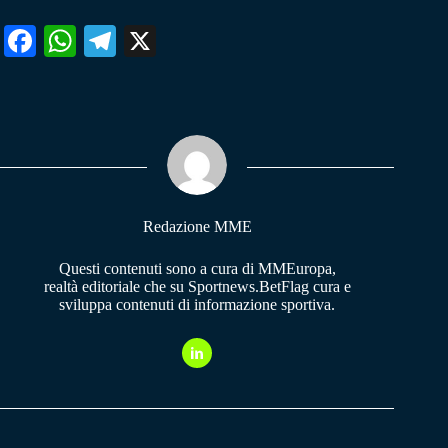
Fa
W
Te
X
ce
ha
le
bo
ts
gr
ok
A
a
pp
m
Redazione MME
Questi contenuti sono a cura di MMEuropa,
realtà editoriale che su Sportnews.BetFlag cura e
sviluppa contenuti di informazione sportiva.