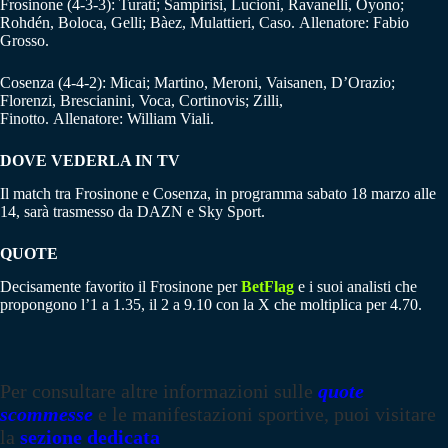
Frosinone (4-3-3): Turati; Sampirisi, Lucioni, Ravanelli, Oyono;
Rohdén, Boloca, Gelli; Bàez, Mulattieri, Caso. Allenatore: Fabio
Grosso.
Cosenza (4-4-2): Micai; Martino, Meroni, Vaisanen, D’Orazio;
Florenzi, Brescianini, Voca, Cortinovis; Zilli,
Finotto. Allenatore: William Viali.
DOVE VEDERLA IN TV
Il match tra Frosinone e Cosenza, in programma sabato 18 marzo alle
14, sarà trasmesso da DAZN e Sky Sport.
QUOTE
Decisamente favorito il Frosinone per
BetFlag
e i suoi analisti che
propongono l’1 a 1.35, il 2 a 9.10 con la X che moltiplica per 4.70.
Per consultare altre informazioni sulle
quote
scommesse
e le manifestazioni sportive, puoi visitare
la
sezione dedicata