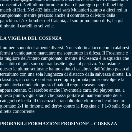
consecutivi. Nell’ultimo turno è arrivato il pareggio per 0-0 nel big
match di Bari. Nel 433 iniziale ci sarà Mulattieri giunto a dieci reti in
campionato, mentre prezioso anche il contributo di Moro dalla
panchina. L’ex bomber del Catania, al suo primo anno di B, ha già
timbrato il cartellino sei volte.
LA VIGILIA DEL COSENZA
I numeri sono decisamente diversi. Non solo in attacco con i calabresi
fermi a ventiquattro marcature ma soprattutto in difesa. Il Frosinone è
la migliore dell’intero campionato, mentre il Cosenza è la squadra che
ha subito di più: sono quarantasette i goal al passivo. Nonostante
questo le ultime settimane hanno spinto i calabresi dall’ultimo posto al
terzultimo con una sola lunghezza di distacco dalla salvezza diretta. La
classifica, in coda, è cortissima ed ogni giornata può sconvolgere la
graduatoria rendendo questo finale di regular season super
appassionante. Ci sarebbe anche l’eventuale carta dei playout ma, a
questo punto, ogni strada che possa portare al mantenimento della
categoria è lecita. Il Cosenza ha raccolto due vittorie nelle ultime tre
giornate: 2-1 in rimonta nel derby contro la Reggina e l’1-0 sulla Spal
diretta concorrente.
PROBABILI FORMAZIONI FROSINONE – COSENZA