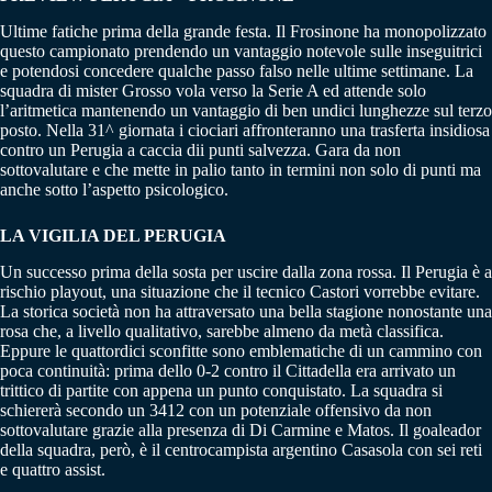
Ultime fatiche prima della grande festa. Il Frosinone ha monopolizzato
questo campionato prendendo un vantaggio notevole sulle inseguitrici
e potendosi concedere qualche passo falso nelle ultime settimane. La
squadra di mister Grosso vola verso la Serie A ed attende solo
l’aritmetica mantenendo un vantaggio di ben undici lunghezze sul terzo
posto. Nella 31^ giornata i ciociari affronteranno una trasferta insidiosa
contro un Perugia a caccia dii punti salvezza. Gara da non
sottovalutare e che mette in palio tanto in termini non solo di punti ma
anche sotto l’aspetto psicologico.
LA VIGILIA DEL PERUGIA
Un successo prima della sosta per uscire dalla zona rossa. Il Perugia è a
rischio playout, una situazione che il tecnico Castori vorrebbe evitare.
La storica società non ha attraversato una bella stagione nonostante una
rosa che, a livello qualitativo, sarebbe almeno da metà classifica.
Eppure le quattordici sconfitte sono emblematiche di un cammino con
poca continuità: prima dello 0-2 contro il Cittadella era arrivato un
trittico di partite con appena un punto conquistato. La squadra si
schiererà secondo un 3412 con un potenziale offensivo da non
sottovalutare grazie alla presenza di Di Carmine e Matos. Il goaleador
della squadra, però, è il centrocampista argentino Casasola con sei reti
e quattro assist.