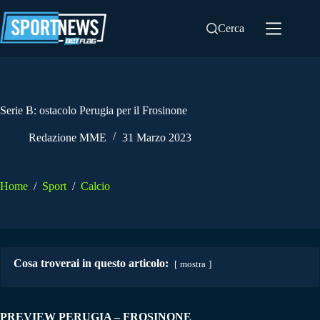
Salta
al
Cerca
contenuto
Serie B: ostacolo Perugia per il Frosinone
Redazione MME
31 Marzo 2023
Home
/
Sport
/
Calcio
Cosa troverai in questo articolo:
mostra
PREVIEW PERUGIA – FROSINONE