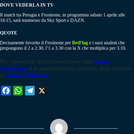
DOVE VEDERLA IN TV
Il match tra Perugia e Frosinone, in programma sabato 1 aprile alle
16:15, sarà trasmesso da Sky Sport e DAZN.
QUOTE
Decisamente favorito il Frosinone per
BetFlag
e i suoi analisti che
propongono il 2 a 2.30, l’1 a 3.30 con la X che moltiplica per 3.10.
Per consultare altre informazioni sulle
quote
scommesse
e le manifestazioni sportive, puoi visitare
la
sezione dedicata
Fa
W
Te
X
ce
ha
le
bo
ts
gr
ok
A
a
pp
m