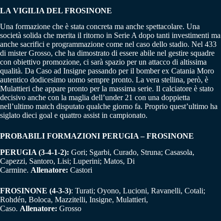
LA VIGILIA DEL FROSINONE
Una formazione che è stata concreta ma anche spettacolare. Una
società solida che merita il ritorno in Serie A dopo tanti investimenti ma
anche sacrifici e programmazione come nel caso dello stadio. Nel 433
di mister Grosso, che ha dimostrato di essere abile nel gestire squadre
con obiettivo promozione, ci sarà spazio per un attacco di altissima
qualità. Da Caso ad Insigne passando per il bomber ex Catania Moro
autentico dodicesimo uomo sempre pronto. La vera stellina, però, è
Mulattieri che appare pronto per la massima serie. Il calciatore è stato
decisivo anche con la maglia dell’under 21 con una doppietta
nell’ultimo match disputato qualche giorno fa. Proprio quest’ultimo ha
siglato dieci goal e quattro assist in campionato.
PROBABILI FORMAZIONI PERUGIA – FROSINONE
PERUGIA (3-4-1-2):
Gori; Sgarbi, Curado, Struna; Casasola,
Capezzi, Santoro, Lisi; Luperini; Matos, Di
Carmine.
Allenatore:
Castori
FROSINONE (4-3-3)
: Turati; Oyono, Lucioni, Ravanelli, Cotali;
Rohdén, Boloca, Mazzitelli, Insigne, Mulattieri,
Caso.
Allenatore:
Grosso