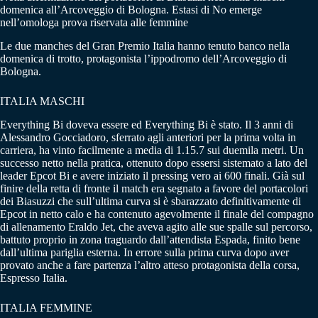
domenica all’Arcoveggio di Bologna. Estasi di No emerge
nell’omologa prova riservata alle femmine
Le due manches del Gran Premio Italia hanno tenuto banco nella
domenica di trotto, protagonista l’ippodromo dell’Arcoveggio di
Bologna.
ITALIA MASCHI
Everything Bi doveva essere ed Everything Bi è stato. Il 3 anni di
Alessandro Gocciadoro, sferrato agli anteriori per la prima volta in
carriera, ha vinto facilmente a media di 1.15.7 sui duemila metri. Un
successo netto nella pratica, ottenuto dopo essersi sistemato a lato del
leader Epcot Bi e avere iniziato il pressing vero ai 600 finali. Già sul
finire della retta di fronte il match era segnato a favore del portacolori
dei Biasuzzi che sull’ultima curva si è sbarazzato definitivamente di
Epcot in netto calo e ha contenuto agevolmente il finale del compagno
di allenamento Eraldo Jet, che aveva agito alle sue spalle sul percorso,
battuto proprio in zona traguardo dall’attendista Espada, finito bene
dall’ultima pariglia esterna. In errore sulla prima curva dopo aver
provato anche a fare partenza l’altro atteso protagonista della corsa,
Espresso Italia.
ITALIA FEMMINE