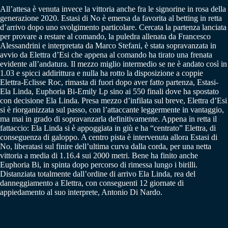
All’attesa è venuta invece la vittoria anche fra le signorine in rosa della
generazione 2020. Estasi di No è emersa da favorita al betting in retta
d’arrivo dopo uno svolgimento particolare. Cercata la partenza lanciata
per provare a restare al comando, la puledra allenata da Francesco
Alessandrini e interpretata da Marco Stefani, è stata sopravanzata in
avvio da Elettra d’Esi che appena al comando ha tirato una frenata
evidente all’andatura. Il mezzo miglio intermedio se ne è andato così in
1.03 e spicci addirittura e nulla ha rotto la disposizione a coppie
Elettra-Eclisse Roc, rimasta di fuori dopo aver fatto partenza, Estasi-
Ela Linda, Euphoria Bi-Emily Lp sino ai 550 finali dove ha spostato
con decisione Ela Linda. Presa mezzo d’infilata sul breve, Elettra d’Esi
si è riorganizzata sul passo, con l’attaccante leggermente in vantaggio,
ma mai in grado di sopravanzarla definitivamente. Appena in retta il
fattaccio: Ela Linda si è appoggiata in giù e ha “centrato” Elettra, di
conseguenza di galoppo. A centro pista è intervenuta allora Estasi di
No, liberatasi sul finire dell’ultima curva dalla corda, per una netta
vittoria a media di 1.16.4 sui 2000 metri. Bene ha finito anche
Euphoria Bi, in spinta dopo percorso di rimessa lungo i birilli.
Distanziata totalmente dall’ordine di arrivo Ela Linda, rea del
danneggiamento a Elettra, con conseguenti 12 giornate di
appiedamento al suo interprete, Antonio Di Nardo.