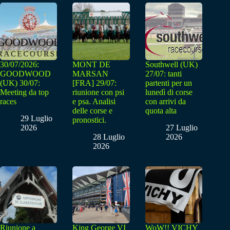
30/07/2026:
MONT DE
Southwell (UK)
GOODWOOD
MARSAN
27/07: tanti
(UK) 30/07:
[FRA] 29/07:
partenti per un
Meeting da top
riunione con psi
lunedì di corse
races
e psa. Analisi
con arrivi da
delle corse e
quota alta
29 Luglio
pronostici.
2026
27 Luglio
28 Luglio
2026
2026
Riunione a
King George VI
WoW!! VICHY