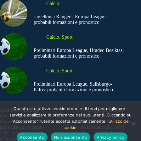
Calcio
Jagiellonia Rangers, Europa League:
probabili formazioni e pronostico
Calcio
,
Sport
Preliminari Europa League, Hradec-Besiktas:
probabili formazioni e pronostico
Calcio
,
Sport
Preliminari Europa League, Salisburgo-
Pafos: probabili formazioni e pronostico
Questo sito utilizza cookie propri e di terzi per migliorare i
SportNews.BetFlag -
Copyright © 2025
servizi e analizzare le preferenze dei suoi utenti. Cliccando su
Questo sito non
SportNews BetFlag
rappresenta una testata
"Acconsento" l'utente accetta automaticamente
Sede Legale: Via degli
l'utilizzo dei
giornalistica in quanto
Aldobrandeschi, 300 |
cookie.
viene aggiornato senza
00163 | Roma
Acconsento
Non acconsento
Privacy policy
alcuna periodicità