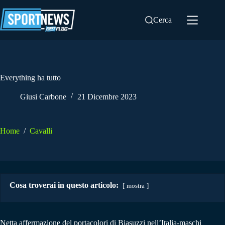
Salta
al
Cerca
contenuto
Everything ha tutto
Giusi Carbone
21 Dicembre 2023
Home
/
Cavalli
Cosa troverai in questo articolo:
mostra
Netta affermazione del portacolori di Biasuzzi nell’Italia-maschi