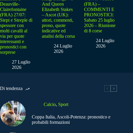
Deauville-
And Queen
(FRA) –
Clairefontaine
Elizabeth Stakes
COMMENTI E
(FRA) 27/07:
– Ascot (UK):
PRONOSTICI:
Siepi e Steeple di
attori, commenti,
Sabato 25 luglio
spessore con
prono, quote
2026 – Riunione
molti cavalli al
indicative ed
di 8 corse
via per quote
analisi della corsa
24 Luglio
interessanti e
24 Luglio
2026
pronostici con
2026
sorprese
27 Luglio
2026
Di tendenza
Calcio
,
Sport
Coppa Italia, Ascoli-Potenza: pronostico e
probabili formazioni