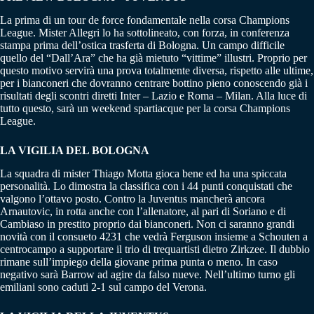
La prima di un tour de force fondamentale nella corsa Champions
League. Mister Allegri lo ha sottolineato, con forza, in conferenza
stampa prima dell’ostica trasferta di Bologna. Un campo difficile
quello del “Dall’Ara” che ha già mietuto “vittime” illustri. Proprio per
questo motivo servirà una prova totalmente diversa, rispetto alle ultime,
per i bianconeri che dovranno centrare bottino pieno conoscendo già i
risultati degli scontri diretti Inter – Lazio e Roma – Milan. Alla luce di
tutto questo, sarà un weekend spartiacque per la corsa Champions
League.
LA VIGILIA DEL BOLOGNA
La squadra di mister Thiago Motta gioca bene ed ha una spiccata
personalità. Lo dimostra la classifica con i 44 punti conquistati che
valgono l’ottavo posto. Contro la Juventus mancherà ancora
Arnautovic, in rotta anche con l’allenatore, al pari di Soriano e di
Cambiaso in prestito proprio dai bianconeri. Non ci saranno grandi
novità con il consueto 4231 che vedrà Ferguson insieme a Schouten a
centrocampo a supportare il trio di trequartisti dietro Zirkzee. Il dubbio
rimane sull’impiego della giovane prima punta o meno. In caso
negativo sarà Barrow ad agire da falso nueve. Nell’ultimo turno gli
emiliani sono caduti 2-1 sul campo del Verona.