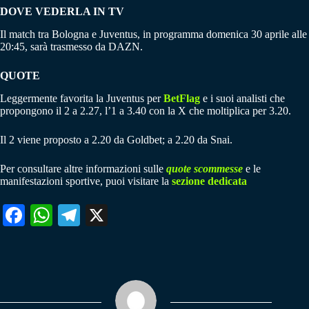
DOVE VEDERLA IN TV
Il match tra Bologna e Juventus, in programma domenica 30 aprile alle
20:45, sarà trasmesso da DAZN.
QUOTE
Leggermente favorita la Juventus per
BetFlag
e i suoi analisti che
propongono il 2 a 2.27, l’1 a 3.40 con la X che moltiplica per 3.20.
Il 2 viene proposto a 2.20 da Goldbet; a 2.20 da Snai.
Per consultare altre informazioni sulle
quote scommesse
e le
manifestazioni sportive, puoi visitare la
sezione dedicata
Fa
W
Te
X
ce
ha
le
bo
ts
gr
ok
A
a
pp
m