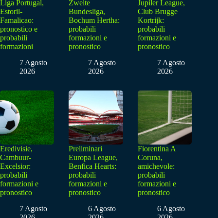
Liga Portugal,
Zweite
Jupiler League,
Estoril-
Bundesliga,
Club Brugge
Famalicao:
Bochum Hertha:
Kortrijk:
pronostico e
probabili
probabili
probabili
formazioni e
formazioni e
formazioni
pronostico
pronostico
7 Agosto
7 Agosto
7 Agosto
2026
2026
2026
Eredivisie,
Preliminari
Fiorentina A
Cambuur-
Europa League,
Coruna,
Excelsior:
Benfica Hearts:
amichevole:
probabili
probabili
probabili
formazioni e
formazioni e
formazioni e
pronostico
pronostico
pronostico
7 Agosto
6 Agosto
6 Agosto
2026
2026
2026