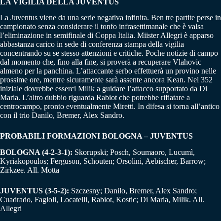
LA VIGILIA DELLA JUVENTUS
La Juventus viene da una serie negativa infinita. Ben tre partite perse in
campionato senza considerare il tonfo infrasettimanale che è valsa
l’eliminazione in semifinale di Coppa Italia. Miister Allegri è apparso
abbastanza carico in sede di conferenza stampa della vigilia
concentrando su se stesso attenzioni e critiche. Poche notizie di campo
dal momento che, fino alla fine, si proverà a recuperare Vlahovic
almeno per la panchina. L’attaccante serbo effettuerà un provino nelle
prossime ore, mentre sicuramente sarà assente ancora Kean. Nel 352
iniziale dovrebbe esserci Milik a guidare l’attacco supportato da Di
Maria. L’altro dubbio riguarda Rabiot che potrebbe rifiatare a
centrocampo, pronto eventualmente Miretti. In difesa si torna all’antico
con il trio Danilo, Bremer, Alex Sandro.
PROBABILI FORMAZIONI BOLOGNA – JUVENTUS
BOLOGNA (4-2-3-1):
Skorupski; Posch, Soumaoro, Lucumì,
Kyriakopoulos; Ferguson, Schouten; Orsolini, Aebischer, Barrow;
Zirkzee. All. Motta
JUVENTUS (3-5-2):
Szczesny; Danilo, Bremer, Alex Sandro;
Cuadrado, Fagioli, Locatelli, Rabiot, Kostic; Di Maria, Milik. All.
Allegri