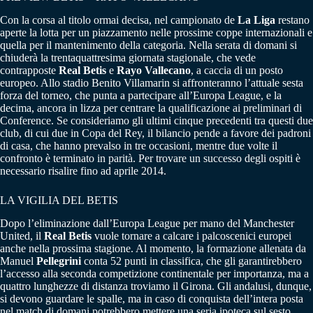
Con la corsa al titolo ormai decisa, nel campionato de
La Liga
restano
aperte la lotta per un piazzamento nelle prossime coppe internazionali e
quella per il mantenimento della categoria. Nella serata di domani si
chiuderà la trentaquattresima giornata stagionale, che vede
contrapposte
Real Betis
e
Rayo Vallecano
, a caccia di un posto
europeo. Allo stadio Benito Villamarin si affronteranno l’attuale sesta
forza del torneo, che punta a partecipare all’Europa League, e la
decima, ancora in lizza per centrare la qualificazione ai preliminari di
Conference. Se consideriamo gli ultimi cinque precedenti tra questi due
club, di cui due in Copa del Rey, il bilancio pende a favore dei padroni
di casa, che hanno prevalso in tre occasioni, mentre due volte il
confronto è terminato in parità. Per trovare un successo degli ospiti è
necessario risalire fino ad aprile 2014.
LA VIGILIA DEL BETIS
Dopo l’eliminazione dall’Europa League per mano del Manchester
United, il
Real Betis
vuole tornare a calcare i palcoscenici europei
anche nella prossima stagione. Al momento, la formazione allenata da
Manuel
Pellegrini
conta 52 punti in classifica, che gli garantirebbero
l’accesso alla seconda competizione continentale per importanza, ma a
quattro lunghezze di distanza troviamo il Girona. Gli andalusi, dunque,
si devono guardare le spalle, ma in caso di conquista dell’intera posta
nel match di domani potrebbero mettere una seria ipoteca sul sesto