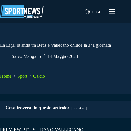
Salta
al
Cerca
contenuto
La Liga: la sfida tra Betis e Vallecano chiude la 34a giornata
Salvo Mangano
14 Maggio 2023
Home
/
Sport
/
Calcio
Cosa troverai in questo articolo:
mostra
PREVIEW BETIS – RAYO VALLECANO