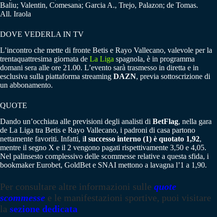
Baliu; Valentin, Comesana; Garcia A., Trejo, Palazon; de Tomas.
All. Iraola
DOVE VEDERLA IN TV
L’incontro che mette di fronte Betis e Rayo Vallecano, valevole per la
trentaquattresima giornata de
La Liga
spagnola, è in programma
domani sera alle ore 21.00. L’evento sarà trasmesso in diretta e in
esclusiva sulla piattaforma streaming
DAZN
, previa sottoscrizione di
un abbonamento.
QUOTE
Dando un’occhiata alle previsioni degli analisti di
BetFlag
, nella gara
de La Liga tra Betis e Rayo Vallecano, i padroni di casa partono
nettamente favoriti. Infatti, i
l successo interno (1) è quotato 1,92
,
mentre il segno X e il 2 vengono pagati rispettivamente 3,50 e 4,05.
Nel palinsesto complessivo delle scommesse relative a questa sfida, i
bookmaker Eurobet, GoldBet e SNAI mettono a lavagna l’1 a 1,90.
Per consultare altre informazioni sulle
quote
scommesse
e le manifestazioni sportive, puoi visitare
la
sezione dedicata