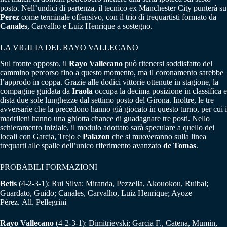
posto. Nell’undici di partenza, il tecnico ex Manchester City punterà su
Perez
come terminale offensivo, con il trio di trequartisti formato da
Canales
, Carvalho e Luiz Henrique a sostegno.
LA VIGILIA DEL RAYO VALLECANO
Sul fronte opposto, il
Rayo Vallecano
può ritenersi soddisfatto del
cammino percorso fino a questo momento, ma il coronamento sarebbe
l’approdo in coppa. Grazie alle dodici vittorie ottenute in stagione, la
compagine guidata da
Iraola
occupa la decima posizione in classifica e
dista due sole lunghezze dal settimo posto del Girona. Inoltre, le tre
avversarie che la precedono hanno già giocato in questo turno, per cui i
madrileni hanno una ghiotta chance di guadagnare tre posti. Nello
schieramento iniziale, il modulo adottato sarà speculare a quello dei
locali con Garcia, Trejo e
Palazon
che si muoveranno sulla linea
trequarti alle spalle dell’unico riferimento avanzato
de Tomas
.
PROBABILI FORMAZIONI
Betis
(4-2-3-1): Rui Silva; Miranda, Pezzella, Akouokou, Ruibal;
Guardato, Guido; Canales, Carvalho, Luiz Henrique; Ayoze
Pérez. All. Pellegrini
Rayo Vallecano
(4-2-3-1): Dimitrievski; Garcia F., Catena, Mumin,