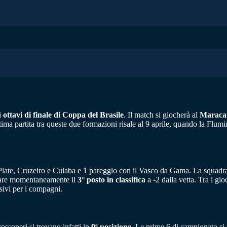
i
ottavi di finale di Coppa del Brasile
. Il match si giocherà al
Maraca
ltima partita tra queste due formazioni risale al 9 aprile, quando la Flu
er Plate, Cruzeiro e Cuiaba e 1 pareggio con il Vasco da Gama. La squadr
iare momentaneamente il
3° posto in classifica
a -2 dalla vetta. Tra i gi
sivi per i compagni.
ossoneri si trovano infatti in
9ª posizione
. Le prime 6 di campionato si 