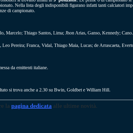
pionato. Nella lista degli indisponibili figurano infatti tanti calciator
senze di campionato.
lo, Marcelo; Thiago Santos, Lima; Jhon Arias, Ganso, Kennedy; Cano
 Leo Pereira; Franca, Vidal, Thiago Maia, Lucas; de Arrascaeta, Ever
ssa da emittenti italiane.
ultato si trova anche a 2.30 su Bwin, Goldbet e William Hill.
re la
pagina dedicata
alle ultime novità.