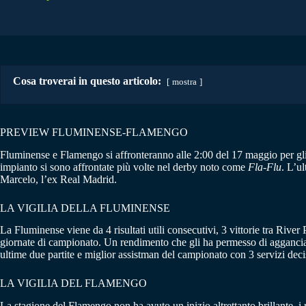
Cosa troverai in questo articolo:
mostra
PREVIEW FLUMINENSE-FLAMENGO
Fluminense e Flamengo si affronteranno alle 2:00 del 17 maggio per gl
impianto si sono affrontate più volte nel derby noto come
Fla-Flu
. L’u
Marcelo, l’ex Real Madrid.
LA VIGILIA DELLA FLUMINENSE
La Fluminense viene da 4 risultati utili consecutivi, 3 vittorie tra Riv
giornate di campionato. Un rendimento che gli ha permesso di agganc
ultime due partite e miglior assistman del campionato con 3 servizi deci
LA VIGILIA DEL FLAMENGO
La stagione del Flamengo non ha avuto un inizio altrettanto brillante, i r