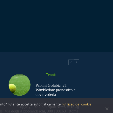
Tennis
Paolini Golubic, 2T
Wimbledon: pronostico e
dove vederla
nsento" l'utente accetta automaticamente
l'utilizzo dei cookie.
Copyright © 2025 SportNews BetFlag
e: Via degli Aldobrandeschi, 300 | 00163 | Roma