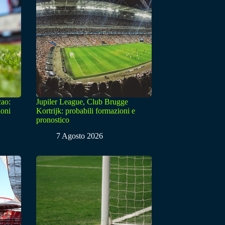
cao:
Jupiler League, Club Brugge
ioni
Kortrijk: probabili formazioni e
pronostico
7 Agosto 2026