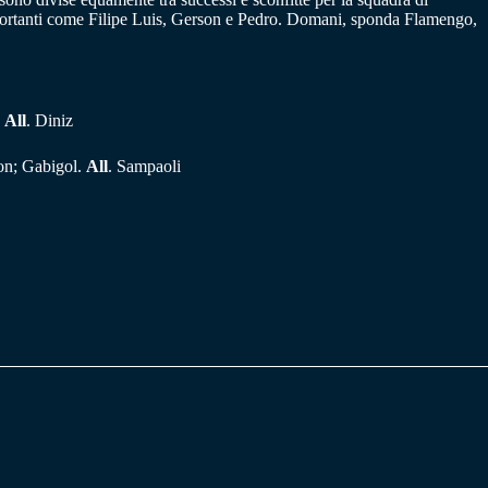
i importanti come Filipe Luis, Gerson e Pedro. Domani, sponda Flamengo,
.
All
. Diniz
ton; Gabigol.
All
. Sampaoli