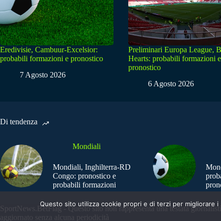
Eredivisie, Cambuur-Excelsior:
Preliminari Europa League, B
probabili formazioni e pronostico
Hearts: probabili formazioni e
pronostico
7 Agosto 2026
6 Agosto 2026
Di tendenza
Mondiali
Mondiali, Inghilterra-RD
Mond
Congo: pronostico e
prob
probabili formazioni
pron
Questo sito utilizza cookie propri e di terzi per migliorar
SportNews.BetFlag - Questo sito non rappresenta una testata giornalist
aggiornato senza alcuna periodicità