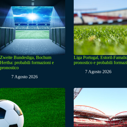
Zweite Bundesliga, Bochum
Liga Portugal, Estoril-Famali
Hertha: probabili formazioni e
pronostico e probabili formaz
pronostico
7 Agosto 2026
7 Agosto 2026