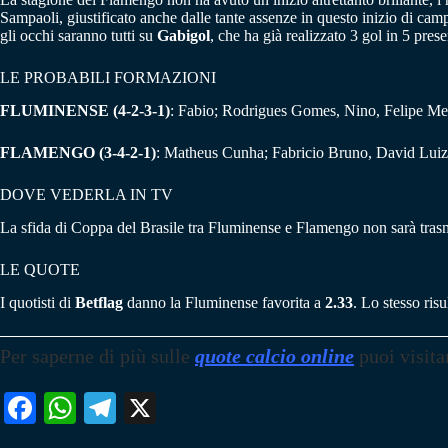
Sampaoli, giustificato anche dalle tante assenze in questo inizio di cam
gli occhi saranno tutti su
Gabigol
, che ha già realizzato 3 gol in 5 pre
LE PROBABILI FORMAZIONI
FLUMINENSE (4-2-3-1)
: Fabio; Rodrigues Gomes, Nino, Felipe Me
FLAMENGO (3-4-2-1)
: Matheus Cunha; Fabricio Bruno, David Luiz,
DOVE VEDERLA IN TV
La sfida di Coppa del Brasile tra Fluminense e Flamengo non sarà trasme
LE QUOTE
I quotisti di
Betflag
danno la Fluminense favorita a
2.33
. Lo stesso ris
Per saperne di più sulle
quote calcio online
puoi visita
Fa
W
Te
X
ce
ha
le