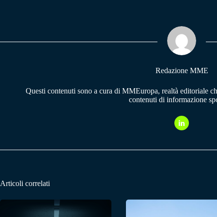
bo
ts
gr
ok
A
a
pp
m
Redazione MME
Questi contenuti sono a cura di MMEuropa, realtà editoriale c
contenuti di informazione spo
Articoli correlati