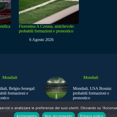
enfica
Fiorentina A Coruna, amichevole:
probabili formazioni e pronostico
6 Agosto 2026
Mondiali
Mondiali
iali, Belgio-Senegal:
Mondiali, USA Bosnia:
abili formazioni e
probabili formazioni e
ostico
pronostico
e i servizi e analizzare le preferenze dei suoi utenti. Cliccando su "Acco
ica in quanto viene
Sede Legal
Acconsento
Non acconsento
Privacy policy