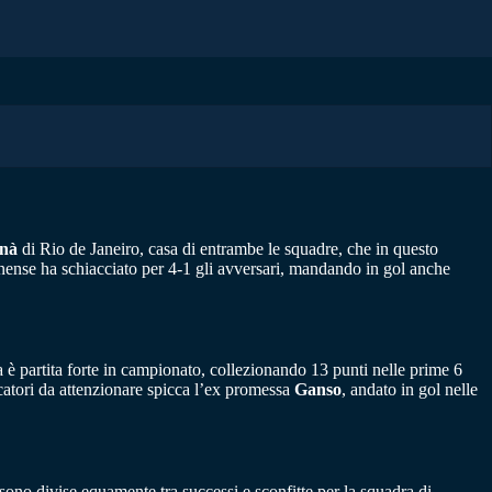
nà
di Rio de Janeiro, casa di entrambe le squadre, che in questo
minense ha schiacciato per 4-1 gli avversari, mandando in gol anche
a è partita forte in campionato, collezionando 13 punti nelle prime 6
ocatori da attenzionare spicca l’ex promessa
Ganso
, andato in gol nelle
sono divise equamente tra successi e sconfitte per la squadra di