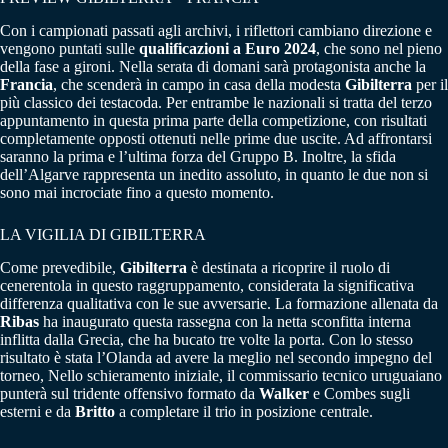
Con i campionati passati agli archivi, i riflettori cambiano direzione e
vengono puntati sulle
qualificazioni a
Euro 2024
, che sono nel pieno
della fase a gironi. Nella serata di domani sarà protagonista anche la
Francia
, che scenderà in campo in casa della modesta
Gibilterra
per il
più classico dei testacoda. Per entrambe le nazionali si tratta del terzo
appuntamento in questa prima parte della competizione, con risultati
completamente opposti ottenuti nelle prime due uscite. Ad affrontarsi
saranno la prima e l’ultima forza del Gruppo B. Inoltre, la sfida
dell’Algarve rappresenta un inedito assoluto, in quanto le due non si
sono mai incrociate fino a questo momento.
LA VIGILIA DI GIBILTERRA
Come prevedibile,
Gibilterra
è destinata a ricoprire il ruolo di
cenerentola in questo raggruppamento, considerata la significativa
differenza qualitativa con le sue avversarie. La formazione allenata da
Ribas
ha inaugurato questa rassegna con la netta sconfitta interna
inflitta dalla Grecia, che ha bucato tre volte la porta. Con lo stesso
risultato è stata l’Olanda ad avere la meglio nel secondo impegno del
torneo, Nello schieramento iniziale, il commissario tecnico uruguaiano
punterà sul tridente offensivo formato da
Walker
e Combes sugli
esterni e da
Britto
a completare il trio in posizione centrale.