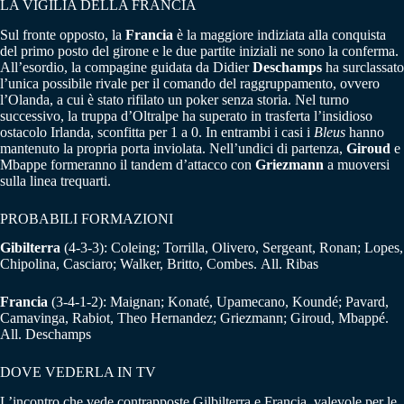
LA VIGILIA DELLA FRANCIA
Sul fronte opposto, la
Francia
è la maggiore indiziata alla conquista
del primo posto del girone e le due partite iniziali ne sono la conferma.
All’esordio, la compagine guidata da Didier
Deschamps
ha surclassato
l’unica possibile rivale per il comando del raggruppamento, ovvero
l’Olanda, a cui è stato rifilato un poker senza storia. Nel turno
successivo, la truppa d’Oltralpe ha superato in trasferta l’insidioso
ostacolo Irlanda, sconfitta per 1 a 0. In entrambi i casi i
Bleus
hanno
mantenuto la propria porta inviolata. Nell’undici di partenza,
Giroud
e
Mbappe formeranno il tandem d’attacco con
Griezmann
a muoversi
sulla linea trequarti.
PROBABILI FORMAZIONI
Gibilterra
(4-3-3): Coleing; Torrilla, Olivero, Sergeant, Ronan; Lopes,
Chipolina, Casciaro; Walker, Britto, Combes. All. Ribas
Francia
(3-4-1-2): Maignan; Konaté, Upamecano, Koundé; Pavard,
Camavinga, Rabiot, Theo Hernandez; Griezmann; Giroud, Mbappé.
All. Deschamps
DOVE VEDERLA IN TV
L’incontro che vede contrapposte Gilbilterra e Francia, valevole per le