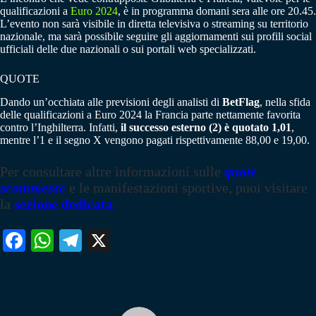
qualificazioni a
Euro 2024
, è in programma domani sera alle ore 20.45.
L’evento non sarà visibile in diretta televisiva o streaming su territorio
nazionale, ma sarà possibile seguire gli aggiornamenti sui profili social
ufficiali delle due nazionali o sui portali web specializzati.
QUOTE
Dando un’occhiata alle previsioni degli analisti di
BetFlag
, nella sfida
delle qualificazioni a Euro 2024 la Francia parte nettamente favorita
contro l’Inghilterra. Infatti,
il successo esterno (2) è quotato 1,01
,
mentre l’1 e il segno X vengono pagati rispettivamente 88,00 e 19,00.
Per consultare altre informazioni sulle
quote
scommesse
e le manifestazioni sportive, puoi visitare
la
sezione dedicata
Fa
W
Te
X
ce
ha
le
bo
ts
gr
ok
A
a