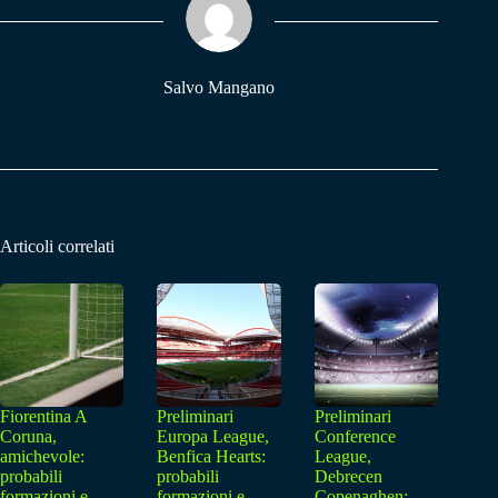
pp
m
Salvo Mangano
Articoli correlati
Fiorentina A
Preliminari
Preliminari
Coruna,
Europa League,
Conference
amichevole:
Benfica Hearts:
League,
probabili
probabili
Debrecen
formazioni e
formazioni e
Copenaghen: