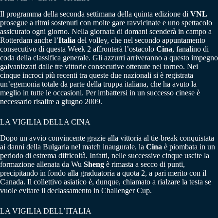
Il programma della seconda settimana della quinta edizione di
VNL
prosegue a ritmi sostenuti con molte gare ravvicinate e uno spettacolo
assicurato ogni giorno. Nella giornata di domani scenderà in campo a
Rotterdam anche l’
Italia
del volley, che nel secondo appuntamento
consecutivo di questa Week 2 affronterà l’ostacolo
Cina
, fanalino di
coda della classifica generale. Gli azzurri arriveranno a questo impegno
galvanizzati dalle tre vittorie consecutive ottenute nel torneo. Nei
cinque incroci più recenti tra queste due nazionali si è registrata
un’egemonia totale da parte della truppa italiana, che ha avuto la
meglio in tutte le occasioni. Per imbattersi in un successo cinese è
necessario risalire a giugno 2009.
LA VIGILIA DELLA CINA
Dopo un avvio convincente grazie alla vittoria al tie-break conquistata
ai danni della Bulgaria nel match inaugurale, la
Cina
è piombata in un
periodo di estrema difficoltà. Infatti, nelle successive cinque uscite la
formazione allenata da Wu
Sheng
è rimasta a secco di punti,
precipitando in fondo alla graduatoria a quota 2, a pari merito con il
Canada. Il collettivo asiatico è, dunque, chiamato a rialzare la testa se
vuole evitare il declassamento in Challenger Cup.
LA VIGILIA DELL’ITALIA