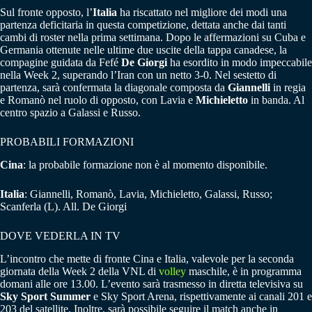
Sul fronte opposto, l’
Italia
ha riscattato nel migliore dei modi una
partenza deficitaria in questa competizione, dettata anche dai tanti
cambi di roster nella prima settimana. Dopo le affermazioni su Cuba e
Germania ottenute nelle ultime due uscite della tappa canadese, la
compagine guidata da Fefé
De Giorgi
ha esordito in modo impeccabile
nella Week 2, superando l’Iran con un netto 3-0. Nel sestetto di
partenza, sarà confermata la diagonale composta da
Giannelli
in regia
e Romanò nel ruolo di opposto, con Lavia e
Michieletto
in banda. Al
centro spazio a Galassi e Russo.
PROBABILI FORMAZIONI
Cina
: la probabile formazione non è al momento disponibile.
Italia
: Giannelli, Romanò, Lavia, Michieletto, Galassi, Russo;
Scanferla (L). All. De Giorgi
DOVE VEDERLA IN TV
L’incontro che mette di fronte Cina e Italia, valevole per la seconda
giornata della Week 2 della VNL di
volley
maschile, è in programma
domani alle ore 13.00. L’evento sarà trasmesso in diretta televisiva su
Sky Sport Summer
e Sky Sport Arena, rispettivamente ai canali 201 e
203 del satellite. Inoltre, sarà possibile seguire il match anche in