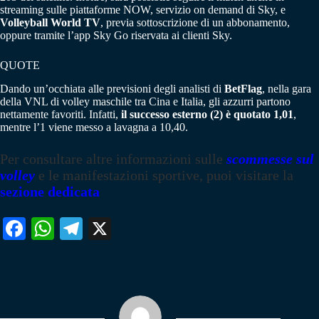
streaming sulle piattaforme NOW, servizio on demand di Sky, e
Volleyball World TV
, previa sottoscrizione di un abbonamento,
oppure tramite l’app Sky Go riservata ai clienti Sky.
QUOTE
Dando un’occhiata alle previsioni degli analisti di
BetFlag
, nella gara
della VNL di volley maschile tra Cina e Italia, gli azzurri partono
nettamente favoriti. Infatti,
il successo esterno (2) è quotato 1,01
,
mentre l’1 viene messo a lavagna a 10,40.
Per consultare altre informazioni sulle
scommesse sul
volley
e le manifestazioni sportive, puoi visitare la
sezione dedicata
Fa
W
Te
X
ce
ha
le
bo
ts
gr
ok
A
a