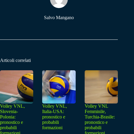
pp
m
Salvo Mangano
Articoli correlati
Volley VNL,
Volley VNL,
Volley VNL
Slovenia-
Italia-USA:
Femminile,
Polonia:
pronostico e
Turchia-Brasile:
pronostico e
probabili
pronostico e
probabili
formazioni
probabili
formazioni
formazioni