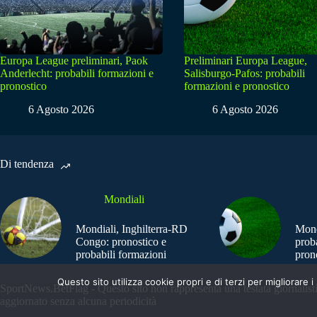
Europa League preliminari, Paok
Preliminari Europa League,
Anderlecht: probabili formazioni e
Salisburgo-Pafos: probabili
pronostico
formazioni e pronostico
6 Agosto 2026
6 Agosto 2026
Di tendenza
Mondiali
Mondiali, Inghilterra-RD
Mond
Congo: pronostico e
prob
probabili formazioni
pron
Questo sito utilizza cookie propri e di terzi per migliorar
SportNews.BetFlag - Questo sito non rappresenta una testata giornalist
aggiornato senza alcuna periodicità