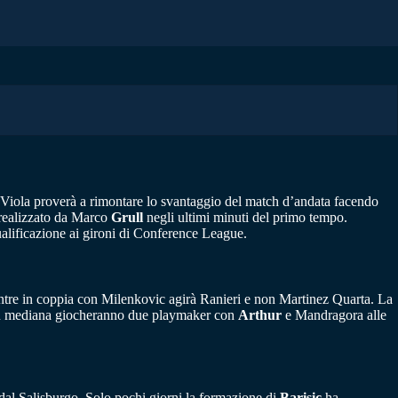
 Viola proverà a rimontare lo svantaggio del match d’andata facendo
e realizzato da Marco
Grull
negli ultimi minuti del primo tempo.
qualificazione ai gironi di Conference League.
 mentre in coppia con Milenkovic agirà Ranieri e non Martinez Quarta. La
. In mediana giocheranno due playmaker con
Arthur
e Mandragora alle
-7 dal Salisburgo. Solo pochi giorni la formazione di
Barisic
ha