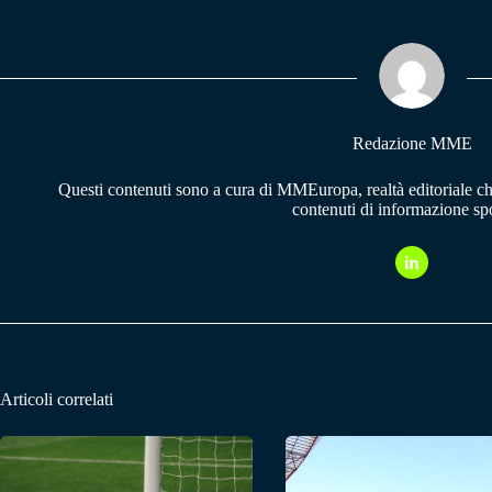
bo
ts
gr
ok
A
a
pp
m
Redazione MME
Questi contenuti sono a cura di MMEuropa, realtà editoriale c
contenuti di informazione spo
Articoli correlati