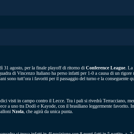
 31 agosto, per la finale playoff di ritorno di
Conference League
. La
quadra di Vincenzo Italiano ha perso infatti per 1-0 a causa di un rigor
ani sono tutt’ora i favoriti per il passaggio del turno e la conseguente 
ndici visti in campo contro il Lecce. Tra i pali si rivedrà Terracciano,
vece a uno tra Dodò e Kayode, con il brasiliano leggermente favorito
palloni
Nzola
, che agirà da unica punta.
quadra si trova infatti in 4ª posizione con 8 punti fatti in 5 partite, a 