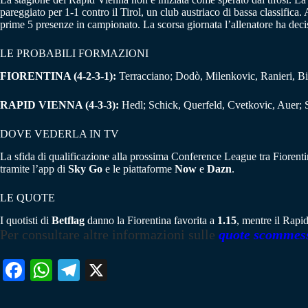
pareggiato per 1-1 contro il Tirol, un club austriaco di bassa classifica
prime 5 presenze in campionato. La scorsa giornata l’allenatore ha deciso
LE PROBABILI FORMAZIONI
FIORENTINA (4-2-3-1):
Terracciano; Dodò, Milenkovic, Ranieri, B
RAPID VIENNA (4-3-3):
Hedl; Schick, Querfeld, Cvetkovic, Auer; S
DOVE VEDERLA IN TV
La sfida di qualificazione alla prossima Conference League tra Fiorentin
tramite l’app di
Sky Go
e le piattaforme
Now
e
Dazn
.
LE QUOTE
I quotisti di
Betflag
danno la Fiorentina favorita a
1.15
, mentre il Rapi
Per consultare altre informazioni sulle
quote scommes
Fa
W
Te
X
ce
ha
le