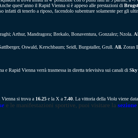
. Anche quest’anno il Rapid Vienna si è appeso alle prestazioni di
Brugst
 infatti di tenerlo a riposo, facendolo subentrare solamente per gli ulti
iraghi; Arthur, Mandragora; Brekalo, Bonaventura, Gonzalez; Nzola.
Al
attlberger, Oswald, Kerschbaum; Seidl, Burgstaller, Grull.
All.
Zoran B
a e Rapid Vienna verrà trasmessa in diretta televisiva sui canali di
Sky
d Vienna si trova a
16.25
e la X a
7.40
. La vittoria della
Viola
viene data
se
e le manifestazioni sportive, puoi visitare la
sezione