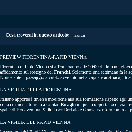
Cosa troverai in questo articolo:
mostra
PREVIEW FIORENTINA-RAPID VIENNA
Fiorentina e Rapid Vienna si affronteranno alle 20:00 di domani, giovedì
affidamento sul sostegno del
Franchi
. Solamente una settimana fa la s
Nonostante il passaggio a vuoto avvenuto nella capitale austriaca, i tosc
LA VIGILIA DELLA FIORENTINA
Italiano apporterà diverse modifiche alla sua formazione rispetto agli u
corsia mancina tornerà a capitan
Biraghi
in quella opposta toccherà in
spalle di Bonaventura. Sulle fasce Brekalo e Gonzalez riforniranno di 
LA VIGILIA DEL RAPID VIENNA
La stagione del Rapid Vienna non è iniziata come sperato dai tifosi. La s