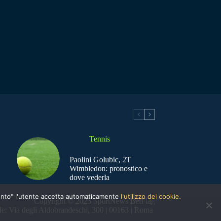
Tennis
Paolini Golubic, 2T
Wimbledon: pronostico e
dove vederla
nsento" l'utente accetta automaticamente
l'utilizzo dei cookie.
Copyright © 2025 SportNews BetFlag
e: Via degli Aldobrandeschi, 300 | 00163 | Roma