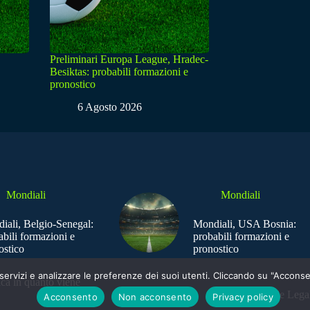
Preliminari Europa League, Hradec-
Besiktas: probabili formazioni e
pronostico
6 Agosto 2026
Mondiali
Mondiali
iali, Belgio-Senegal:
Mondiali, USA Bosnia:
abili formazioni e
probabili formazioni e
ostico
pronostico
e i servizi e analizzare le preferenze dei suoi utenti. Cliccando su "Acco
ica in quanto viene
Sede Legal
Acconsento
Non acconsento
Privacy policy