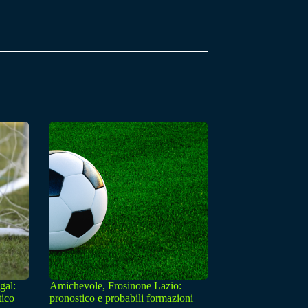
gal:
Amichevole, Frosinone Lazio:
tico
pronostico e probabili formazioni