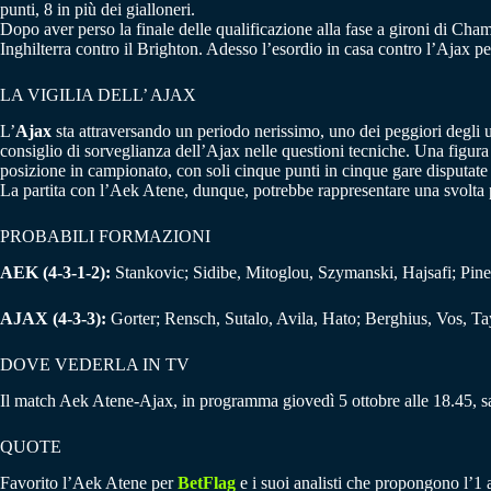
punti, 8 in più dei gialloneri.
Dopo aver perso la finale delle qualificazione alla fase a gironi di Cha
Inghilterra contro il Brighton. Adesso l’esordio in casa contro l’Ajax p
LA VIGILIA DELL’ AJAX
L’
Ajax
sta attraversando un periodo nerissimo, uno dei peggiori degli 
consiglio di sorveglianza dell’Ajax nelle questioni tecniche. Una figura 
posizione in campionato, con soli cinque punti in cinque gare disputate
La partita con l’Aek Atene, dunque, potrebbe rappresentare una svolta p
PROBABILI FORMAZIONI
AEK (4-3-1-2):
Stankovic; Sidibe, Mitoglou, Szymanski, Hajsafi; Pine
AJAX (4-3-3):
Gorter; Rensch, Sutalo, Avila, Hato; Berghius, Vos, Tay
DOVE VEDERLA IN TV
Il match Aek Atene-Ajax, in programma giovedì 5 ottobre alle 18.45, sa
QUOTE
Favorito l’Aek Atene per
BetFlag
e i suoi analisti che propongono l’1 a