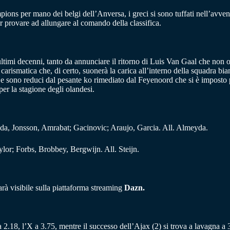
mpions per mano dei belgi dell’Anversa, i greci si sono tuffati nell’avve
er provare ad allungare al comando della classifica.
ultimi decenni, tanto da annunciare il ritorno di Luis Van Gaal che non 
carismatica che, di certo, suonerà la carica all’interno della squadra bi
 e sono reduci dal pesante ko rimediato dal Feyenoord che si è imposto 
er la stagione degli olandesi.
da, Jonsson, Amrabat; Gacinovic; Araujo, Garcia. All. Almeyda.
lor; Forbs, Brobbey, Bergwijn. All. Steijn.
rà visibile sulla piattaforma streaming
Dazn.
 2.18, l’X a 3.75, mentre il successo dell’Ajax (2) si trova a lavagna a 