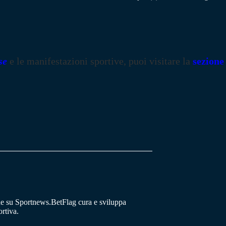
se
e le manifestazioni sportive, puoi visitare la
sezione
he su Sportnews.BetFlag cura e sviluppa
rtiva.