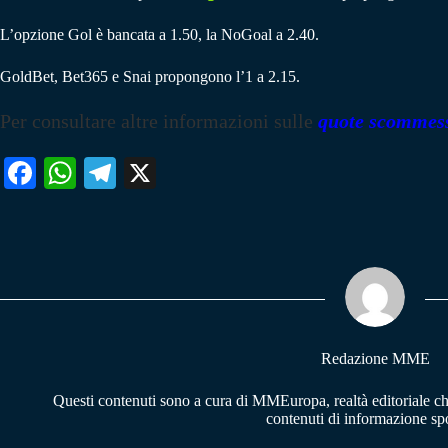
L’opzione Gol è bancata a 1.50, la NoGoal a 2.40.
GoldBet, Bet365 e Snai propongono l’1 a 2.15.
Per consultare altre informazioni sulle
quote scommes
Fa
W
Te
X
ce
ha
le
bo
ts
gr
ok
A
a
pp
m
Redazione MME
Questi contenuti sono a cura di MMEuropa, realtà editoriale c
contenuti di informazione spo