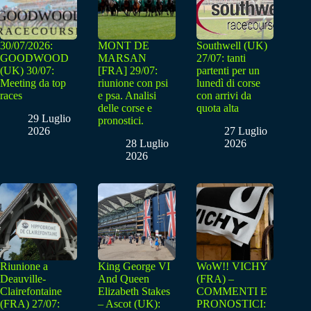
30/07/2026:
MONT DE
Southwell (UK)
GOODWOOD
MARSAN
27/07: tanti
(UK) 30/07:
[FRA] 29/07:
partenti per un
Meeting da top
riunione con psi
lunedì di corse
races
e psa. Analisi
con arrivi da
delle corse e
quota alta
29 Luglio
pronostici.
2026
27 Luglio
28 Luglio
2026
2026
Riunione a
King George VI
WoW!! VICHY
Deauville-
And Queen
(FRA) –
Clairefontaine
Elizabeth Stakes
COMMENTI E
(FRA) 27/07:
– Ascot (UK):
PRONOSTICI: