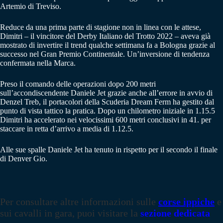
Artemio di Treviso.
Reduce da una prima parte di stagione non in linea con le attese,
Dimitri – il vincitore del Derby Italiano del Trotto 2022 – aveva già
mostrato di invertire il trend qualche settimana fa a Bologna grazie al
successo nel Gran Premio Continentale. Un’inversione di tendenza
confermata nella Marca.
Preso il comando delle operazioni dopo 200 metri
sull’accondiscendente Daniele Jet grazie anche all’errore in avvio di
Denzel Treb, il portacolori della Scuderia Dream Ferm ha gestito dal
punto di vista tattico la pratica. Dopo un chilometro iniziale in 1.15.5
Dimitri ha accelerato nei velocissimi 600 metri conclusivi in 41. per
staccare in retta d’arrivo a media di 1.12.5.
Alle sue spalle Daniele Jet ha tenuto in rispetto per il secondo il finale
di Denver Gio.
Per consultare altre informazioni sulle
corse ippiche
e
sui cavalli in gara, puoi visitare la
sezione dedicata