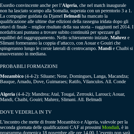
Esordio convincente anche per l’
Algeria
, che nel match inaugurale
non ha lasciato scampo alla Somalia, superata con un perentorio 3 a 1.
La compagine guidata da Djamel
Belmadi
ha mancato la
qualificazione alle ultime due edizioni della rassegna iridata dopo gli
ottavi di finale – miglior risultato della sua storia – raggiunti nel 2014. I
nordafricani puntano a trovare subito continuità per spezzare gli
equilibri del raggruppamento. Nello schieramento iniziale,
Mahrez
e
Slimani formeranno la coppia d’attacco, con Aouar e Gouiri che
spingeranno lungo le corsie laterali di centrocampo.
Mandi
e Chaibi si
muoveranno in mediana.
PROBABILI FORMAZIONI
Mozambico
(4-4-2): Siluane; Nene, Domingues, Langa, Macandza;
Bauque, Amadu, Dove, Guimaraes; Ratifo, Vilanculos. All. Conde
Algeria
(4-4-2): Mandrea; Atal, Tougai, Zerrouki, Larouci; Aouar,
Mandi, Chaibi, Gouiri; Mahrez, Slimani. All. Belmadi
DOVE VEDERLA IN TV
L’incontro che mette di fronte Mozambico e Algeria, valevole per la
seconda giornata delle qualificazioni CAF ai prossimi
Mondiali
, è in
programma domenica 18 novembre alle ore 14.00. L’evento non sarà