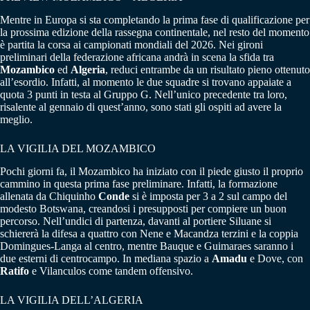
Mentre in Europa si sta completando la prima fase di qualificazione per
la prossima edizione della rassegna continentale, nel resto del momento
è partita la corsa ai campionati mondiali del 2026. Nei gironi
preliminari della federazione africana andrà in scena la sfida tra
Mozambico
ed
Algeria
, reduci entrambe da un risultato pieno ottenuto
all’esordio. Infatti, al momento le due squadre si trovano appaiate a
quota 3 punti in testa al Gruppo G. Nell’unico precedente tra loro,
risalente al gennaio di quest’anno, sono stati gli ospiti ad avere la
meglio.
LA VIGILIA DEL MOZAMBICO
Pochi giorni fa, il Mozambico ha iniziato con il piede giusto il proprio
cammino in questa prima fase preliminare. Infatti, la formazione
allenata da Chiquinho
Conde
si è imposta per 3 a 2 sul campo del
modesto Botswana, creandosi i presupposti per compiere un buon
percorso. Nell’undici di partenza, davanti al portiere Siluane si
schiererà la difesa a quattro con Nene e Macandza terzini e la coppia
Domingues-Langa al centro, mentre Bauque e Guimaraes saranno i
due esterni di centrocampo. In mediana spazio a
Amadu
e Dove, con
Ratifo
e Vilanculos come tandem offensivo.
LA VIGILIA DELL’ALGERIA