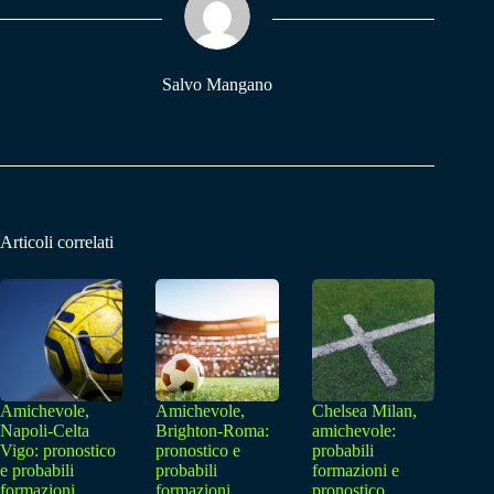
pp
m
Salvo Mangano
Articoli correlati
Amichevole,
Amichevole,
Chelsea Milan,
Napoli-Celta
Brighton-Roma:
amichevole:
Vigo: pronostico
pronostico e
probabili
e probabili
probabili
formazioni e
formazioni
formazioni
pronostico