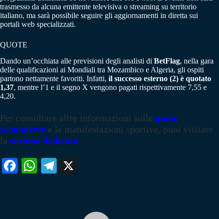
trasmesso da alcuna emittente televisiva o streaming su territorio
italiano, ma sarà possibile seguire gli aggiornamenti in diretta sui
portali web specializzati.
QUOTE
Dando un’occhiata alle previsioni degli analisti di
BetFlag
, nella gara
delle qualificazioni ai Mondiali tra Mozambico e Algeria, gli ospiti
partono nettamente favoriti. Infatti,
il successo esterno (2) è quotato
1,37
, mentre l’1 e il segno X vengono pagati rispettivamente 7,55 e
4,20.
Per consultare altre informazioni sulle
quote
scommesse
e le manifestazioni sportive, puoi visitare
la
sezione dedicata
Fa
W
Te
X
ce
ha
le
bo
ts
gr
ok
A
a